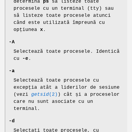
determină
ps
să listeze toate
procesele cu un terminal (tty) sau
să listeze toate procesele atunci
când este utilizată împreună cu
opțiunea
x
.
-A
Selectează toate procesele. Identică
cu
-e
.
-a
Selectează toate procesele cu
excepția atât a liderilor de sesiune
(vezi
getsid
(2)
) cât și a proceselor
care nu sunt asociate cu un
terminal.
-d
Selectați toate procesele, cu