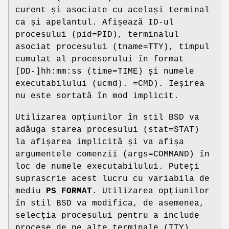
curent și asociate cu același terminal
ca și apelantul. Afișează ID-ul
procesului (pid=PID), terminalul
asociat procesului (tname=TTY), timpul
cumulat al procesorului în format
[DD-]hh:mm:ss (time=TIME) și numele
executabilului (ucmd). =CMD). Ieșirea
nu este sortată în mod implicit.
Utilizarea opțiunilor în stil BSD va
adăuga starea procesului (stat=STAT)
la afișarea implicită și va afișa
argumentele comenzii (args=COMMAND) în
loc de numele executabilului. Puteți
suprascrie acest lucru cu variabila de
mediu
PS_FORMAT
. Utilizarea opțiunilor
în stil BSD va modifica, de asemenea,
selecția procesului pentru a include
procese de pe alte terminale (TTY)