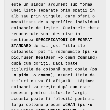
este un singur argument sub forma
unei liste separate prin spații în
alb sau prin virgule, care oferă o
modalitate de a specifica individual
coloanele de ieșire. Cuvintele cheie
recunoscute sunt descrise în
secțiunea
SPECIFICATORI DE FORMAT
STANDARD
de mai jos. Titlurile
coloanelor pot fi redenumite (
ps -o
pid,ruser=RealUser -o comm=Command
)
după cum doriți. Dacă toate
titlurile de coloană sunt goale (
ps
-o pid= -o comm=
), atunci linia de
titluri nu va fi afișată . Lățimea
coloanei va crește după cum este
necesar pentru titlurile largi;
aceasta poate fi folosită pentru a
lărgi coloane precum WCHAN (
ps -o