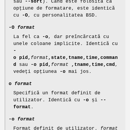
sau
--sort
). Când este folosită ca
opțiune de formatare, este identică
cu
-O
, cu personalitatea BSD.
-O
format
La fel ca
-o
, dar preîncărcată cu
unele coloane implicite. Identică cu
-
o pid,
format
,state,tname,time,comman
d
sau
-o pid,
format
,tname,time,cmd
,
vedeți opțiunea
-o
mai jos.
o
format
Specifică un format definit de
utilizator. Identică cu
-o
și
--
format
.
-o
format
Format definit de utilizator.
format