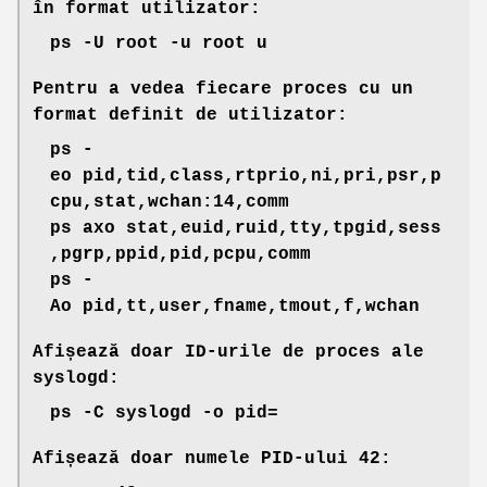
în format utilizator:
ps -U root -u root u
Pentru a vedea fiecare proces cu un
format definit de utilizator:
ps -
eo pid,tid,class,rtprio,ni,pri,psr,p
cpu,stat,wchan:14,comm
ps axo stat,euid,ruid,tty,tpgid,sess
,pgrp,ppid,pid,pcpu,comm
ps -
Ao pid,tt,user,fname,tmout,f,wchan
Afișează doar ID-urile de proces ale
syslogd:
ps -C syslogd -o pid=
Afișează doar numele PID-ului 42: