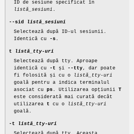
ID de sesiune specificat în
listă_sesiuni
.
--sid
listă_sesiuni
Selectează după ID-ul sesiunii.
Identică cu
-s
.
t
listă_tty-uri
Selectează după tty. Aproape
identică cu
-t
și
--tty
, dar poate
fi folosită și cu o
listă_tty-uri
goală pentru a indica terminalul
asociat cu
ps
. Utilizarea opțiunii
T
este considerată mai curată decât
utilizarea
t
cu o
listă_tty-uri
goală.
-t
listă_tty-uri
Selectează după tty. Aceasta