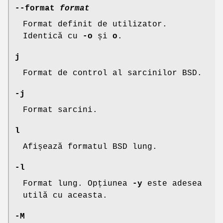
--format
format
Format definit de utilizator.
Identică cu
-o
și
o
.
j
Format de control al sarcinilor BSD.
-j
Format sarcini.
l
Afișează formatul BSD lung.
-l
Format lung. Opțiunea
-y
este adesea
utilă cu aceasta.
-M