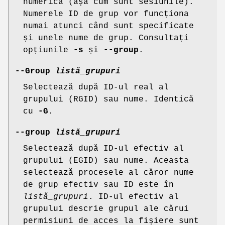
numerică (așa cum sunt sesiunile).
Numerele ID de grup vor funcționa
numai atunci când sunt specificate
și unele nume de grup. Consultați
opțiunile
-s
și
--group
.
--Group
listă_grupuri
Selectează după ID-ul real al
grupului (RGID) sau nume. Identică
cu
-G
.
--group
listă_grupuri
Selectează după ID-ul efectiv al
grupului (EGID) sau nume. Aceasta
selectează procesele al căror nume
de grup efectiv sau ID este în
listă_grupuri
. ID-ul efectiv al
grupului descrie grupul ale cărui
permisiuni de acces la fișiere sunt