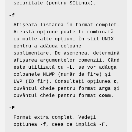
securitate (pentru SELinux).
-f
Afișează listarea în format complet.
Această opțiune poate fi combinată
cu multe alte opțiuni în stil UNIX
pentru a adăuga coloane
suplimentare. De asemenea, determină
afișarea argumentelor comenzii. Când
este utilizată cu
-L
, se vor adăuga
coloanele NLWP (număr de fire) și
LWP (ID fir). Consultați opțiunea
c
,
cuvântul cheie pentru format
args
și
cuvântul cheie pentru format
comm
.
-F
Format extra complet. Vedeți
opțiunea
-f
, ceea ce implică
-F
.