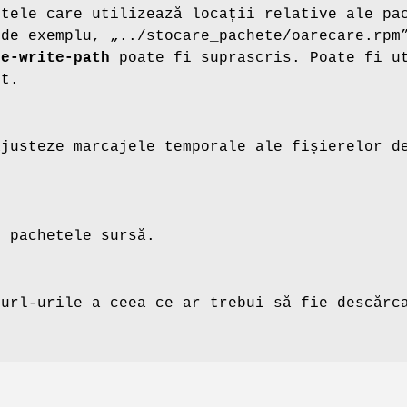
itele care utilizează locații relative ale pa
(de exemplu, „../stocare_pachete/oarecare.rpm
fe-write-path
poate fi suprascris. Poate fi ut
it.
ajusteze marcajele temporale ale fișierelor d
r pachetele sursă.
 url-urile a ceea ce ar trebui să fie descărc