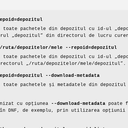
epoid=depozitul
ă toate pachetele din depozitul cu id-ul „dep
orul „depozitul” din directorul de lucru cure
/ruta/depozitelor/mele --repoid=depozitul
ă toate pachetele din depozitul cu id-ul „dep
irectorul „/ruta/depozitelor/mele/depozitul”.
epoid=depozitul --download-metadata
ă toate pachetele și metadatele din depozitul
onizat cu opțiunea
--download-metadata
poate f
 în DNF, de exemplu, prin utilizarea opțiuni