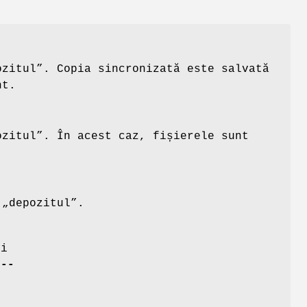
ozitul”. Copia sincronizată este salvată
nt.
ozitul”. În acest caz, fișierele sunt
 „depozitul”.
i
i
--