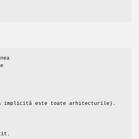
t
unea
re
a implicită este toate arhitecturile).
zit.