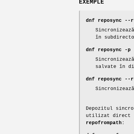
EXEMPLE
dnf reposync --r
Sincronizeaz
în subdirect
dnf reposync -p 
Sincronizeaz
salvate în d
dnf reposync --r
Sincronizeaz
Depozitul sincr
utilizat direct
repofrompath
: