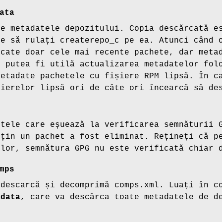
ata
te metadatele depozitului. Copia descărcată e
ie să rulați createrepo_c pe ea. Atunci când 
rcate doar cele mai recente pachete, dar meta
r putea fi utilă actualizarea metadatelor fo
metadate pachetele cu fișiere RPM lipsă. În c
șierelor lipsă ori de câte ori încearcă să de
etele care eșuează la verificarea semnăturii 
țin un pachet a fost eliminat. Rețineți că p
 lor, semnătura GPG nu este verificată chiar 
mps
 descarcă și decomprimă comps.xml. Luați în c
adata
, care va descărca toate metadatele de d