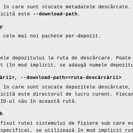
ă în care sunt stocate metadatele descărcate.
licită este
--download-path
.
y
r cele mai noi pachete per-depozit.
mele depozitului la ruta de descărcare. Poate
it (în mod implicit, se adaugă numele depozit
ării>, --download-path=<ruta-descărcării>
ă în care sunt stocate depozitele descărcate,
licită este directorul de lucru curent. Fieca
 ID-ul său în această rută.
h
efixul rutei sistemului de fișiere sub care e
 specificat, se utilizează în mod implicit ru