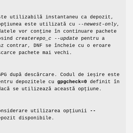
ste utilizabilă instantaneu ca depozit,
opțiunea este utilizată cu
--newest-only
,
datele vor conține în continuare pachete
losind
createrepo_c --update
pentru a
az contrar, DNF se încheie cu o eroare
scarce pachete mai vechi.
GPG după descărcare. Codul de ieșire este
entru depozitele cu
gpgcheck=0
definit în
dacă se utilizează această opțiune.
onsiderare utilizarea opțiunii
--
epozit disponibile.