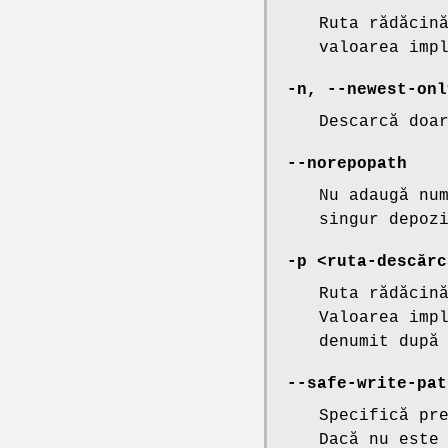
Ruta rădăcin
valoarea imp
-n, --newest-onl
Descarcă doa
--norepopath
Nu adaugă nu
singur depoz
-p <ruta-descărc
Ruta rădăcin
Valoarea imp
denumit după
--safe-write-pat
Specifică pr
Dacă nu este