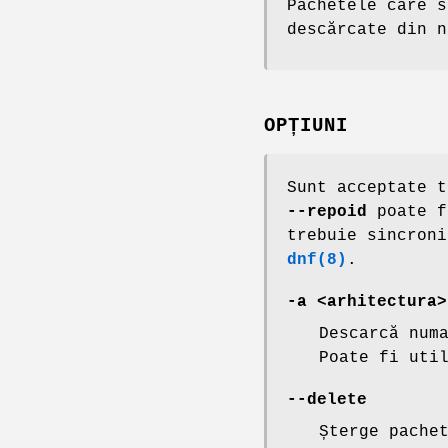
Pachetele care s
descărcate din n
OPȚIUNI
Sunt acceptate t
--repoid
poate f
trebuie sincron
dnf(8)
.
-a <arhitectura>
Descarcă num
Poate fi uti
--delete
Șterge pache