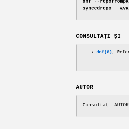
dnf --repofrompa
syncedrepo --ava
CONSULTAȚI ȘI
dnf(8)
, Refe
AUTOR
Consultați AUTOR