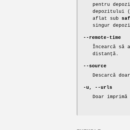
pentru depoz
depozitului 
aflat sub
sa
singur depoz
--remote-time
Încearcă să 
distanță.
--source
Descarcă doa
-u, --urls
Doar imprimă