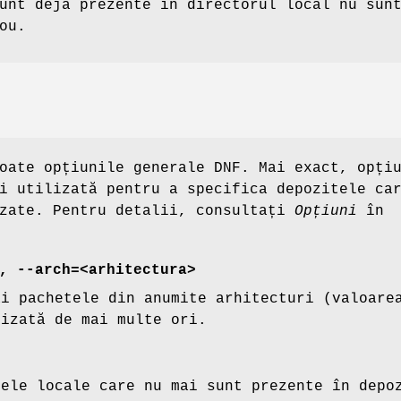
unt deja prezente în directorul local nu sun
ou.
oate opțiunile generale DNF. Mai exact, opți
i utilizată pentru a specifica depozitele ca
izate. Pentru detalii, consultați
Opțiuni
în
, --arch=<arhitectura>
ai pachetele din anumite arhitecturi (valoare
lizată de mai multe ori.
tele locale care nu mai sunt prezente în depo