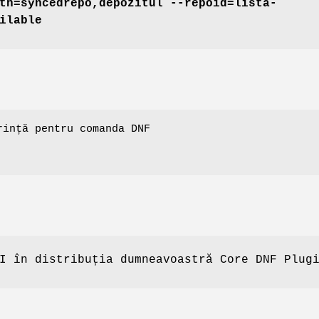
th=syncedrepo,depozitul --repoid=lista-
ilable
rință pentru comanda DNF
I în distribuția dumneavoastră Core DNF Plug