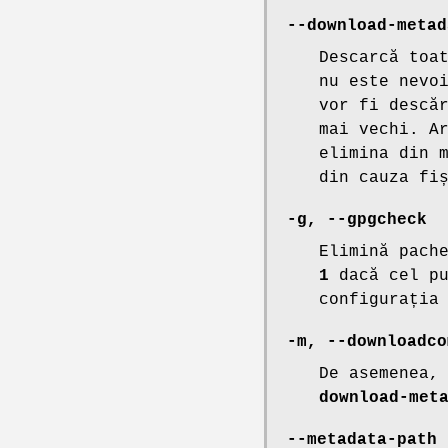
--download-metad
Descarcă toa
nu este nevo
vor fi descă
mai vechi. A
elimina din 
din cauza fi
-g, --gpgcheck
Elimină pach
1
dacă cel pu
configurația
-m, --downloadco
De asemenea,
download-met
--metadata-path