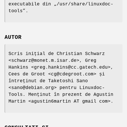
executabile din „/usr/share/linuxdoc-
tools”.
AUTOR
Scris inițial de Christian Schwarz
<schwarz@monet.m.isar.de>, Greg
Hankins <greg.hankins@cc.gatech.edu>,
Cees de Groot <cg@cdegroot.com> și
întreținut de Taketoshi Sano
<sano@debian.org> pentru Linuxdoc-
Tools. Menținut în prezent de Agustin
Martin <agustin6martin AT gmail com>.