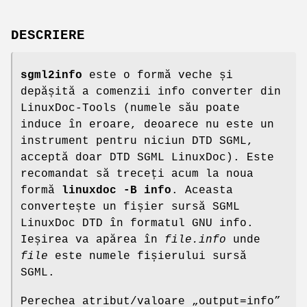
DESCRIERE
sgml2info
este o formă veche și
depășită a comenzii info converter din
LinuxDoc-Tools (numele său poate
induce în eroare, deoarece nu este un
instrument pentru niciun DTD SGML,
acceptă doar DTD SGML LinuxDoc). Este
recomandat să treceți acum la noua
formă
linuxdoc -B info
. Aceasta
convertește un fișier sursă SGML
LinuxDoc DTD în formatul GNU info.
Ieșirea va apărea în
file.info
unde
file
este numele fișierului sursă
SGML.
Perechea atribut/valoare „output=info”