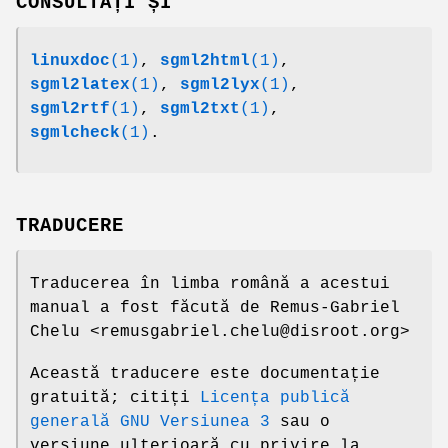
CONSULTAȚI ȘI
linuxdoc
(1)
,
sgml2html
(1)
,
sgml2latex
(1)
,
sgml2lyx
(1)
,
sgml2rtf
(1)
,
sgml2txt
(1)
,
sgmlcheck
(1)
.
TRADUCERE
Traducerea în limba română a acestui
manual a fost făcută de Remus-Gabriel
Chelu <remusgabriel.chelu@disroot.org>
Această traducere este documentație
gratuită; citiți
Licența publică
generală GNU Versiunea 3
sau o
versiune ulterioară cu privire la