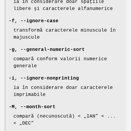
ia în considerare doar spațiile
libere și caracterele alfanumerice
-f
,
--ignore-case
transformă caracterele minuscule în
majuscule
-g
,
--general-numeric-sort
compară conform valorii numerice
generale
-i
,
--ignore-nonprinting
ia în considerare doar caracterele
imprimabile
-M
,
--month-sort
compară (necunoscută) < „IAN” < ...
< „DEC”