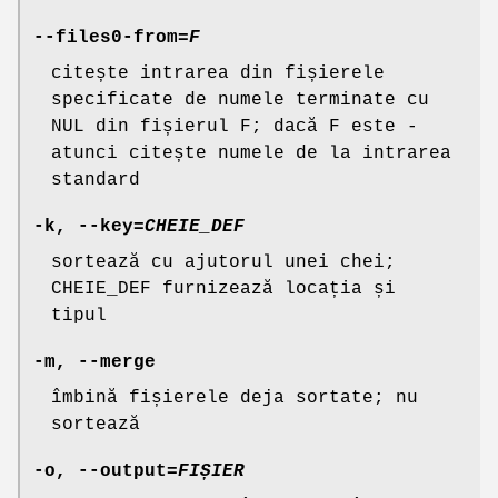
--files0-from
=
F
citește intrarea din fișierele
specificate de numele terminate cu
NUL din fișierul F; dacă F este -
atunci citește numele de la intrarea
standard
-k
,
--key
=
CHEIE_DEF
sortează cu ajutorul unei chei;
CHEIE_DEF furnizează locația și
tipul
-m
,
--merge
îmbină fișierele deja sortate; nu
sortează
-o
,
--output
=
FIȘIER