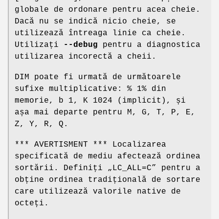
globale de ordonare pentru acea cheie.
Dacă nu se indică nicio cheie, se
utilizează întreaga linie ca cheie.
Utilizați
--debug
pentru a diagnostica
utilizarea incorectă a cheii.
DIM poate fi urmată de următoarele
sufixe multiplicative: % 1% din
memorie, b 1, K 1024 (implicit), și
așa mai departe pentru M, G, T, P, E,
Z, Y, R, Q.
*** AVERTISMENT *** Localizarea
specificată de mediu afectează ordinea
sortării. Definiți „LC_ALL=C” pentru a
obține ordinea tradițională de sortare
care utilizează valorile native de
octeți.