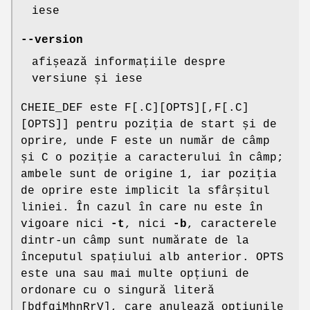
iese
--version
afișează informațiile despre
versiune și iese
CHEIE_DEF este F[.C][OPTS][,F[.C]
[OPTS]] pentru poziția de start și de
oprire, unde F este un număr de câmp
și C o poziție a caracterului în câmp;
ambele sunt de origine 1, iar poziția
de oprire este implicit la sfârșitul
liniei. În cazul în care nu este în
vigoare nici
-t
, nici
-b
, caracterele
dintr-un câmp sunt numărate de la
începutul spațiului alb anterior. OPTS
este una sau mai multe opțiuni de
ordonare cu o singură literă
[bdfgiMhnRrV], care anulează opțiunile