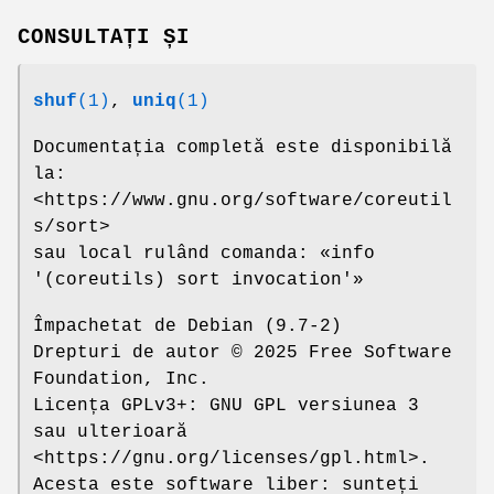
CONSULTAȚI ȘI
shuf
(1)
,
uniq
(1)
Documentația completă este disponibilă
la:
<https://www.gnu.org/software/coreutil
s/sort>
sau local rulând comanda: «info
'(coreutils) sort invocation'»
Împachetat de Debian (9.7-2)
Drepturi de autor © 2025 Free Software
Foundation, Inc.
Licența GPLv3+: GNU GPL versiunea 3
sau ulterioară
<https://gnu.org/licenses/gpl.html>.
Acesta este software liber: sunteți