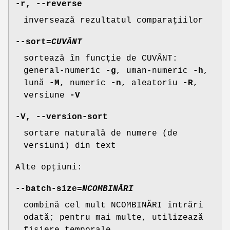
-r
,
--reverse
inversează rezultatul comparațiilor
--sort
=
CUVÂNT
sortează în funcție de CUVÂNT:
general-numeric
-g
, uman-numeric
-h
,
lună
-M
, numeric
-n
, aleatoriu
-R
,
versiune
-V
-V
,
--version-sort
sortare naturală de numere (de
versiuni) din text
Alte opțiuni:
--batch-size
=
NCOMBINĂRI
combină cel mult NCOMBINĂRI intrări
odată; pentru mai multe, utilizează
fișiere temporale