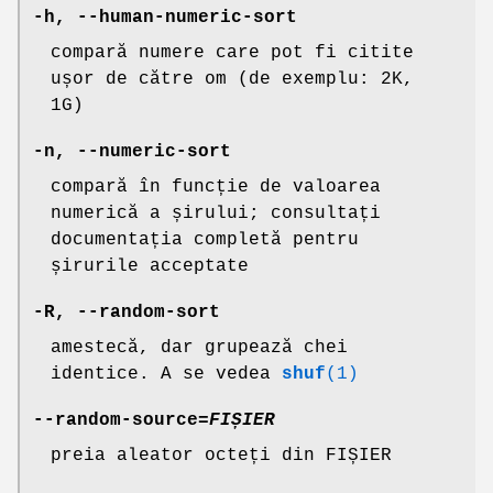
-h
,
--human-numeric-sort
compară numere care pot fi citite
ușor de către om (de exemplu: 2K,
1G)
-n
,
--numeric-sort
compară în funcție de valoarea
numerică a șirului; consultați
documentația completă pentru
șirurile acceptate
-R
,
--random-sort
amestecă, dar grupează chei
identice. A se vedea
shuf
(1)
--random-source
=
FIȘIER
preia aleator octeți din FIȘIER