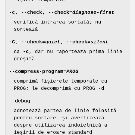
-c
,
--check
,
--check
=
diagnose-first
verifică intrarea sortată; nu
sortează
-C
,
--check
=
quiet
,
--check
=
silent
ca
-c
, dar nu raportează prima linie
greșită
--compress-program
=
PROG
comprimă fișierele temporale cu
PROG; le decomprimă cu PROG
-d
--debug
adnotează partea de linie folosită
pentru sortare, și avertizează
despre utilizarea îndoielnică a
ieșirii de eroare standard