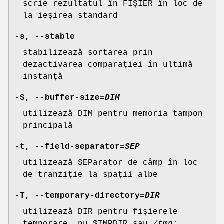
scrie rezultatul în FIȘIER în loc de
la ieșirea standard
-s
,
--stable
stabilizează sortarea prin
dezactivarea comparației în ultimă
instanță
-S
,
--buffer-size
=
DIM
utilizează DIM pentru memoria tampon
principală
-t
,
--field-separator
=
SEP
utilizează SEParator de câmp în loc
de tranziție la spații albe
-T
,
--temporary-directory
=
DIR
utilizează DIR pentru fișierele
temporare, nu $TMPDIR sau
/tmp
;