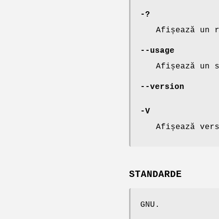
-?
Afișează un 
--usage
Afișează un 
--version
-V
Afișează ver
STANDARDE
GNU.