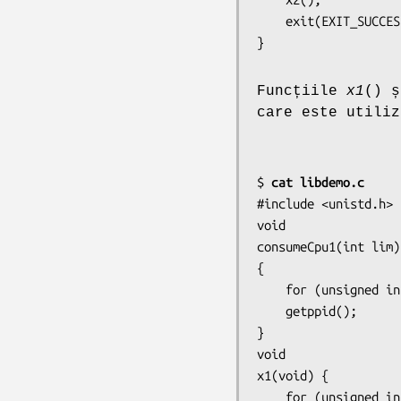
    exit(EXIT_SUCCESS);

Funcțiile
x1
() 
care este utiliz
$ 
cat libdemo.c
#include <unistd.h>

void

consumeCpu1(int lim)

{

    for (unsigned int j = 0; j < lim; j++)

	getppid();

}

void

x1(void) {

    for (unsigned int j = 0; j < 100; j++)
