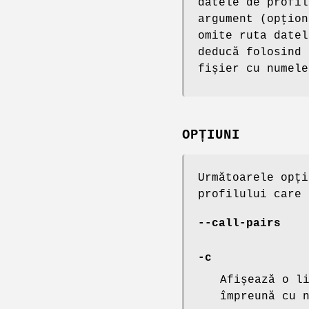
datele de profil
argument (opțion
omite ruta date
deducă folosind 
fișier cu numel
OPȚIUNI
Următoarele opți
profilului care 
--call-pairs
-c
Afișează o l
împreună cu 