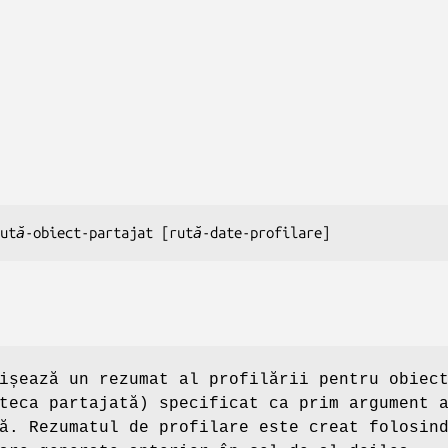
rută-obiect-partajat
 [
rută-date-profilare
]
șează un rezumat al profilării pentru obiec
teca partajată) specificat ca prim argument 
ă. Rezumatul de profilare este creat folosin