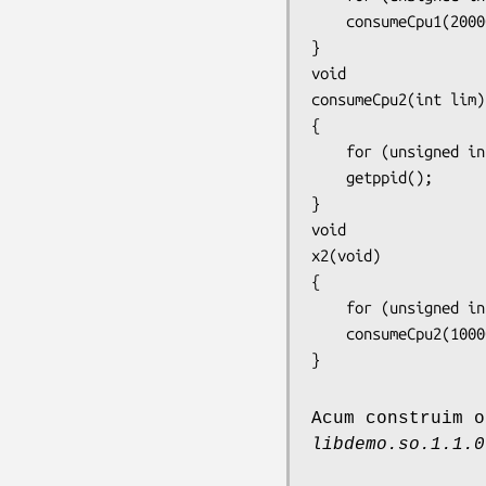
	consumeCpu1(200000);

}

void

consumeCpu2(int lim)

{

    for (unsigned int j = 0; j < lim; j++)

	getppid();

}

void

x2(void)

{

    for (unsigned int j = 0; j < 1000; j++)

	consumeCpu2(10000);

Acum construim o
libdemo.so.1.1.0