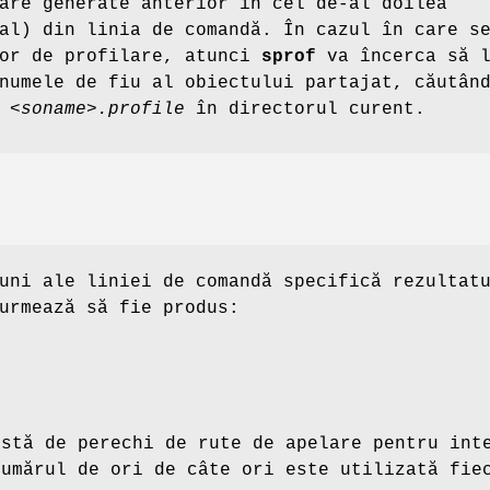
are generate anterior în cel de-al doilea
al) din linia de comandă. În cazul în care s
lor de profilare, atunci
sprof
va încerca să 
numele de fiu al obiectului partajat, căutân
e
<soname>.profile
în directorul curent.
uni ale liniei de comandă specifică rezultat
urmează să fie produs:
istă de perechi de rute de apelare pentru int
numărul de ori de câte ori este utilizată fie