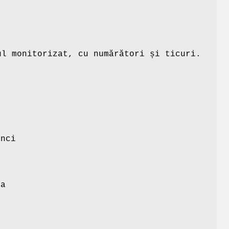
ul monitorizat, cu numărători și ticuri.
unci
ia