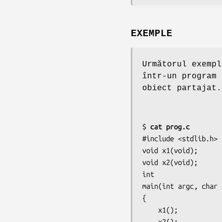
EXEMPLE
Următorul exemp
într-un program 
obiect partajat.
$ 
cat prog.c
#include <stdlib.h>

void x1(void);

void x2(void);

int

main(int argc, char 
{

    x1();

    x2();
