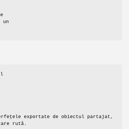
e
le
d un
ul
erfețele exportate de obiectul partajat,
care rută.