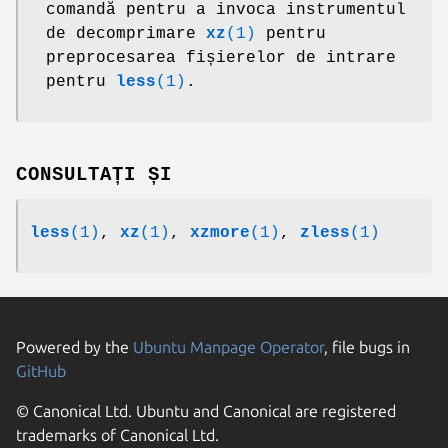
comandă pentru a invoca instrumentul
de decomprimare
xz
(1)
pentru
preprocesarea fișierelor de intrare
pentru
less
(1)
.
CONSULTAȚI ȘI
less
(1)
,
xz
(1)
,
xzmore
(1)
,
zless
(1)
Powered by the
Ubuntu Manpage Operator
, file bugs in
GitHub
© Canonical Ltd. Ubuntu and Canonical are registered
trademarks of Canonical Ltd.