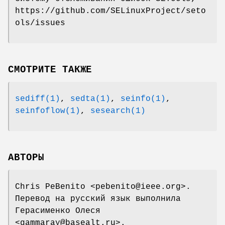
https://github.com/SELinuxProject/seto
ols/issues
СМОТРИТЕ ТАКЖЕ
sediff(1)
,
sedta(1)
,
seinfo(1)
,
seinfoflow(1)
,
sesearch(1)
АВТОРЫ
Chris PeBenito <pebenito@ieee.org>.
Перевод на русский язык выполнила
Герасименко Олеся
<gammaray@basealt.ru>.