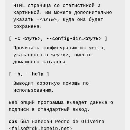
HTML страница со статистикой и
картинкой. Вы можете дополнительно
указать
=<ПУТЬ>
, куда она будет
сохранена.
[ -c
<путь>
,
--config-dir
=
<путь>
]
Прочитать конфигурацию из места,
указанного в
<пути>
, вместо
домашнего каталога
[ -h,
--help ]
Выводит короткую помощь по
использованию.
Без опций программа выведет данные о
подписи в стандартный вывод.
cas
был написан Pedro de Oliveira
<falso@rdk.homeip.net>