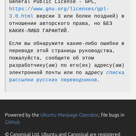
General Public License - GPL,
https://www.gnu.org/licenses/gpl-
3.0.html
версии 3 или более поздней) в
отношении авторского права, но БЕЗ
КАКИХ-ЛИБО ГАРАНТИЙ.
Если вы обнаружите какие-либо ошибки в
переводе этой страницы руководства,
пожалуйста, сообщите об этом
разработчику(ам) по его(их) адресу(ам)
электронной почты или по адресу
списка
рассылки русских переводчиков
.
Powered by the
Ubuntu Manpage Operator
, file bugs in
GitHub
© Canonical Ltd. Ubuntu and Canonical are registered