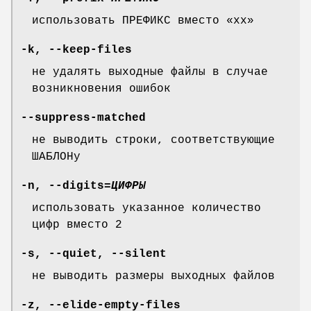
использовать ПРЕФИКС вместо «xx»
-k
,
--keep-files
не удалять выходные файлы в случае
возникновения ошибок
--suppress-matched
не выводить строки, соответствующие
ШАБЛОНу
-n
,
--digits
=
ЦИФРЫ
использовать указанное количество
цифр вместо 2
-s
,
--quiet
,
--silent
не выводить размеры выходных файлов
-z
,
--elide-empty-files