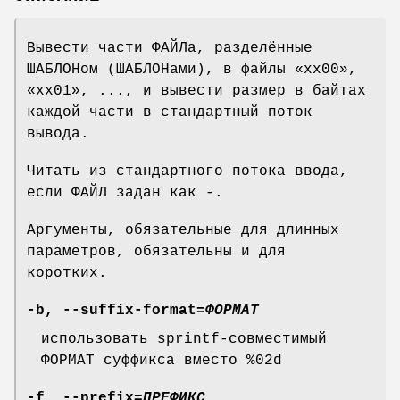
Вывести части ФАЙЛа, разделённые
ШАБЛОНом (ШАБЛОНами), в файлы «xx00»,
«xx01», ..., и вывести размер в байтах
каждой части в стандартный поток
вывода.
Читать из стандартного потока ввода,
если ФАЙЛ задан как -.
Аргументы, обязательные для длинных
параметров, обязательны и для
коротких.
-b
,
--suffix-format
=
ФОРМАТ
использовать sprintf-совместимый
ФОРМАТ суффикса вместо %02d
-f
,
--prefix
=
ПРЕФИКС