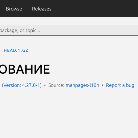
Browse
Releases
head.1.gz
ОВАНИЕ
(Version: 4.27.0-1)
Source:
manpages-l10n
Report a bug