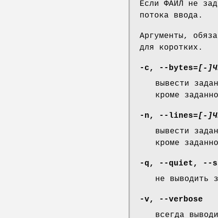
Если ФАЙЛ не зад
потока ввода.
Аргументы, обяза
для коротких.
-c
,
--bytes
=
[-]Ч
вывести зада
кроме заданн
-n
,
--lines
=
[-]Ч
вывести зада
кроме заданн
-q
,
--quiet
,
--s
не выводить 
-v
,
--verbose
всегда вывод