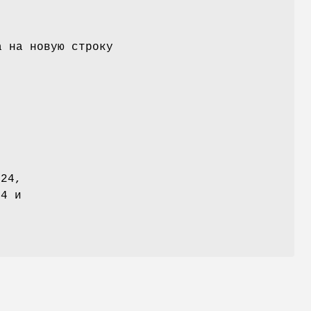
а на новую строку
024,
24 и