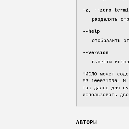
-z
,
--zero-termi
разделять ст
--help
отобразить э
--version
вывести инфо
ЧИСЛО может соде
MB 1000*1000, M 
так далее для су
использовать дво
АВТОРЫ