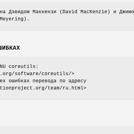
на Дэвидом Маккензи (David MacKenzie) и Джим
Meyering).
ШИБКАХ
NU coreutils:
.org/software/coreutils/>
ех ошибках перевода по адресу
tionproject.org/team/ru.html>