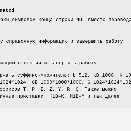
nated
роки символом конца строки NUL вместо перевод
ту справочную информацию и завершить работу
рмацию о версии и завершить работу
ржать суффикс-множитель: b 512, kB 1000, K 1
1024*1024, GB 1000*1000*1000, G 1024*1024*10
ффиксов T, P, E, Z, Y, R, Q. Также можно
ичные приставки: KiB=K, MiB=M и так далее.