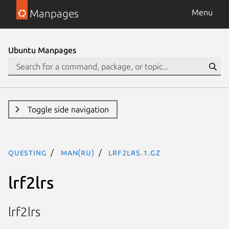
Manpages
Menu
Ubuntu Manpages
Toggle side navigation
questing
man(ru)
lrf2lrs.1.gz
lrf2lrs
lrf2lrs