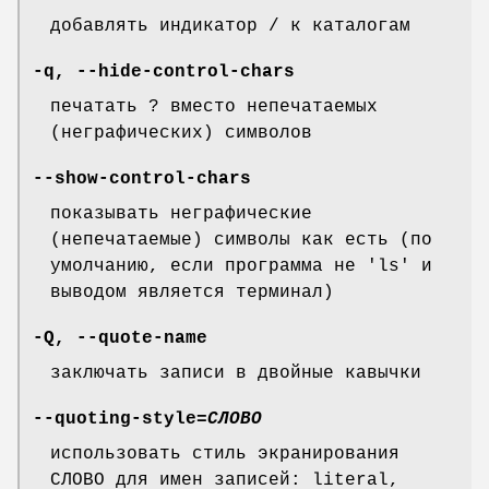
добавлять индикатор / к каталогам
-q
,
--hide-control-chars
печатать ? вместо непечатаемых
(неграфических) символов
--show-control-chars
показывать неграфические
(непечатаемые) символы как есть (по
умолчанию, если программа не 'ls' и
выводом является терминал)
-Q
,
--quote-name
заключать записи в двойные кавычки
--quoting-style
=
СЛОВО
использовать стиль экранирования
СЛОВО для имен записей: literal,