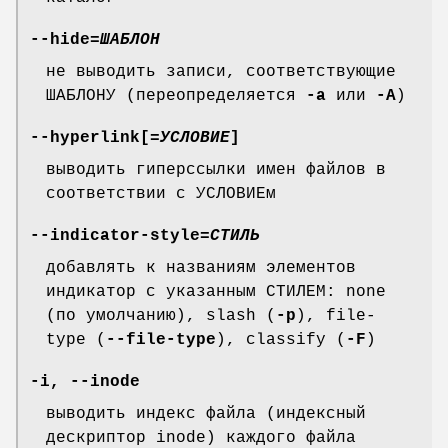
--hide
=
ШАБЛОН
не выводить записи, соответствующие
ШАБЛОНУ (переопределяется
-a
или
-A
)
--hyperlink
[=
УСЛОВИЕ
]
выводить гиперссылки имен файлов в
соответствии с УСЛОВИЕм
--indicator-style
=
СТИЛЬ
добавлять к названиям элементов
индикатор с указанным СТИЛЕМ: none
(по умолчанию), slash (
-p
), file-
type (
--file-type
), classify (
-F
)
-i
,
--inode
выводить индекс файла (индексный
дескриптор inode) каждого файла