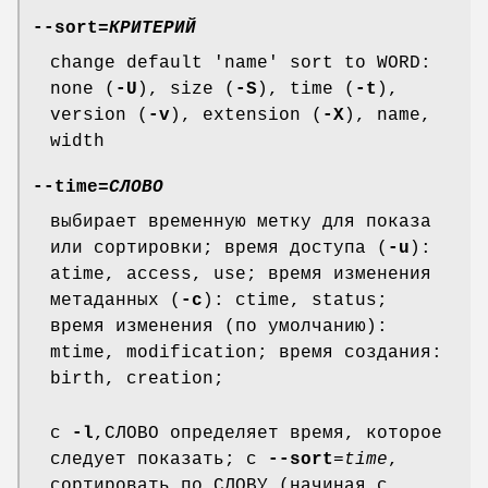
--sort
=
КРИТЕРИЙ
change default 'name' sort to WORD:
none (
-U
), size (
-S
), time (
-t
),
version (
-v
), extension (
-X
), name,
width
--time
=
СЛОВО
выбирает временную метку для показа
или сортировки; время доступа (
-u
):
atime, access, use; время изменения
метаданных (
-c
): ctime, status;
время изменения (по умолчанию):
mtime, modification; время создания:
birth, creation;
с
-l
,СЛОВО определяет время, которое
следует показать; с
--sort
=
time
,
сортировать по СЛОВУ (начиная с