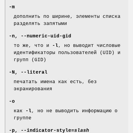
-m
дополнить по ширине, элементы списка
разделять запятыми
-n
,
--numeric-uid-gid
то же, что и
-l
, но выводит числовые
идентификаторы пользователей (UID) и
групп (GID)
-N
,
--literal
печатать имена как есть, без
экранирования
-o
как
-l
, но не выводить информацию о
группе
-p
,
--indicator-style
=
slash