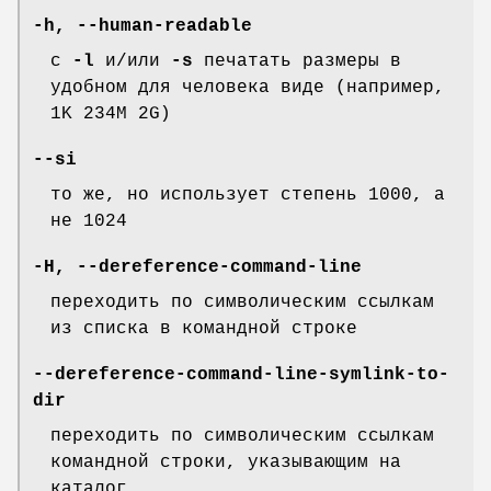
-h
,
--human-readable
c
-l
и/или
-s
печатать размеры в
удобном для человека виде (например,
1K 234M 2G)
--si
то же, но использует степень 1000, а
не 1024
-H
,
--dereference-command-line
переходить по символическим ссылкам
из списка в командной строке
--dereference-command-line-symlink-to-
dir
переходить по символическим ссылкам
командной строки, указывающим на
каталог