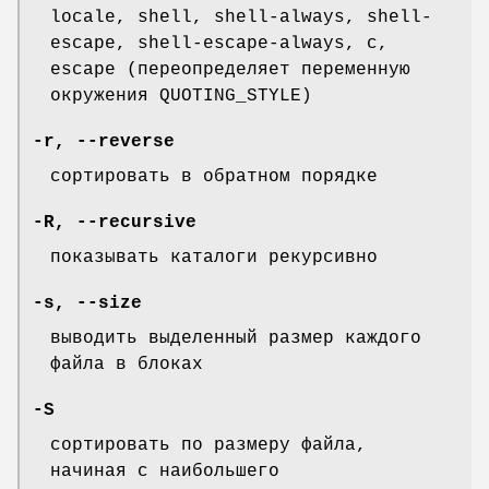
locale, shell, shell-always, shell-
escape, shell-escape-always, c,
escape (переопределяет переменную
окружения QUOTING_STYLE)
-r
,
--reverse
сортировать в обратном порядке
-R
,
--recursive
показывать каталоги рекурсивно
-s
,
--size
выводить выделенный размер каждого
файла в блоках
-S
сортировать по размеру файла,
начиная с наибольшего