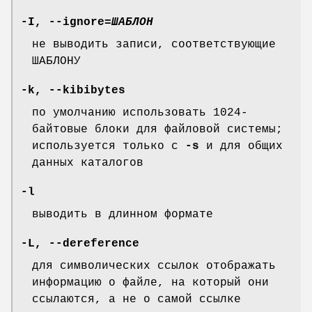
-I
,
--ignore
=
ШАБЛОН
не выводить записи, соответствующие
ШАБЛОНУ
-k
,
--kibibytes
по умолчанию использовать 1024-
байтовые блоки для файловой системы;
используется только с
-s
и для общих
данных каталогов
-l
выводить в длинном формате
-L
,
--dereference
для символических ссылок отображать
информацию о файле, на который они
ссылаются, а не о самой ссылке