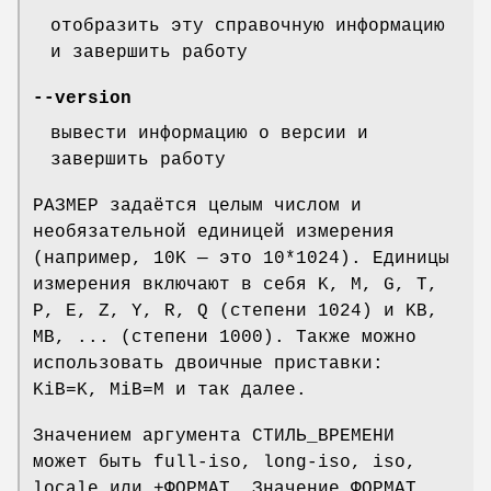
отобразить эту справочную информацию
и завершить работу
--version
вывести информацию о версии и
завершить работу
РАЗМЕР задаётся целым числом и
необязательной единицей измерения
(например, 10K — это 10*1024). Единицы
измерения включают в себя K, M, G, T,
P, E, Z, Y, R, Q (степени 1024) и KB,
MB, ... (степени 1000). Также можно
использовать двоичные приставки:
KiB=K, MiB=M и так далее.
Значением аргумента СТИЛЬ_ВРЕМЕНИ
может быть full-iso, long-iso, iso,
locale или +ФОРМАТ. Значение ФОРМАТ