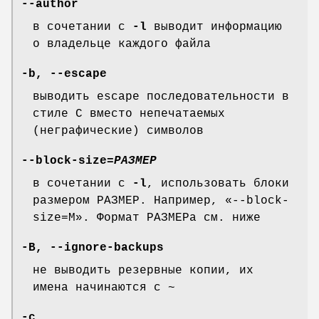
--author
в сочетании с
-l
выводит информацию
о владельце каждого файла
-b
,
--escape
выводить escape последовательности в
стиле С вместо непечатаемых
(неграфические) символов
--block-size
=
РАЗМЕР
в сочетании с
-l
, использовать блоки
размером РАЗМЕР. Например, «--block-
size=M». Формат РАЗМЕРа см. ниже
-B
,
--ignore-backups
не выводить резервные копии, их
имена начинаются с ~
-c