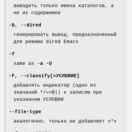
выводить только имена каталогов, а
не их содержимое
-D
,
--dired
генерировать вывод, предназначенный
для режима dired Emacs
-f
same as
-a
-U
-F
,
--classify
[=
УСЛОВИЕ
]
добавлять индикатор (одно из
значений */=>@|) к записям при
указанном УСЛОВИИ
--file-type
аналогично, только не добавляет «*»