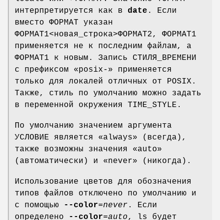
интерпретируется как в
date
. Если
вместо ФОРМАТ указан
ФОРМАТ1<новая_строка>ФОРМАТ2, ФОРМАТ1
применяется не к последним файлам, а
ФОРМАТ1 к новым. Запись СТИЛЯ_ВРЕМЕНИ
с префиксом «posix-» применяется
только для локалей отличных от POSIX.
Также, стиль по умолчанию можно задать
в переменной окружения TIME_STYLE.
По умолчанию значением аргумента
УСЛОВИЕ является «always» (всегда),
также возможны значения «auto»
(автоматически) и «never» (никогда).
Использование цветов для обозначения
типов файлов отключено по умолчанию и
с помощью
--color
=
never
. Если
определено
--color
=
auto
, ls будет