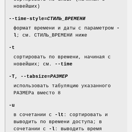
новейших)
--time-style
=
СТИЛЬ_ВРЕМЕНИ
формат времени и даты с параметром
-
l
; см. СТИЛЬ_ВРЕМЕНИ ниже
-t
сортировать по времени, начиная с
новейших; см.
--time
-T
,
--tabsize
=
РАЗМЕР
использовать табуляцию указанного
РАЗМЕРа вместо 8
-u
в сочетании с
-lt
: сортировать и
выводить по времени доступа; в
сочетании с
-l
: выводить время