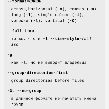
--format
=
СЛОВО
across,horizontal (
-x
), commas (
-m
),
long (
-l
), single-column (
-1
),
verbose (
-l
), vertical (
-C
)
--full-time
то же, что и
-l
--time-style
=
full-
iso
-g
как -l, но не выводит владельца
--group-directories-first
group directories before files
-G
,
--no-group
в длинном формате не печатать имена
групп