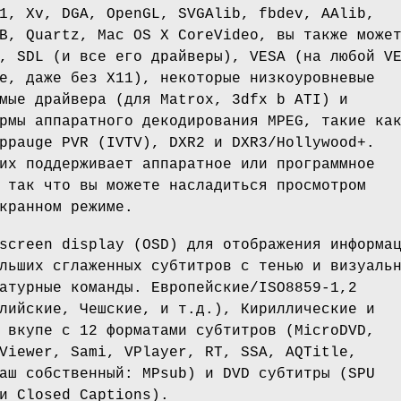
1, Xv, DGA, OpenGL, SVGAlib, fbdev, AAlib,
B, Quartz, Mac OS X CoreVideo, вы также може
, SDL (и все его драйверы), VESA (на любой V
е, даже без X11), некоторые низкоуровневые
мые драйвера (для Matrox, 3dfx b ATI) и
рмы аппаратного декодирования MPEG, такие ка
ppauge PVR (IVTV), DXR2 и DXR3/Hollywood+.
их поддерживает аппаратное или программное
 так что вы можете насладиться просмотром
кранном режиме.
screen display (OSD) для отображения информа
льших сглаженных субтитров с тенью и визуаль
атурные команды. Европейские/ISO8859-1,2
лийские, Чешские, и т.д.), Кириллические и
 вкупе с 12 форматами субтитров (MicroDVD,
Viewer, Sami, VPlayer, RT, SSA, AQTitle,
аш собственный: MPsub) и DVD субтитры (SPU
и Closed Captions).