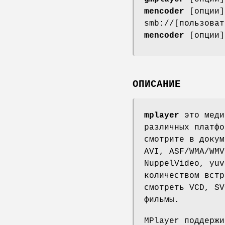
mencoder
[опции]
smb://[пользоват
mencoder
[опции]
ОПИСАНИЕ
mplayer
это меди
различных платфо
смотрите в докум
AVI, ASF/WMA/WMV
NuppelVideo, yuv
количеством встр
смотреть VCD, SV
фильмы.
MPlayer поддержи