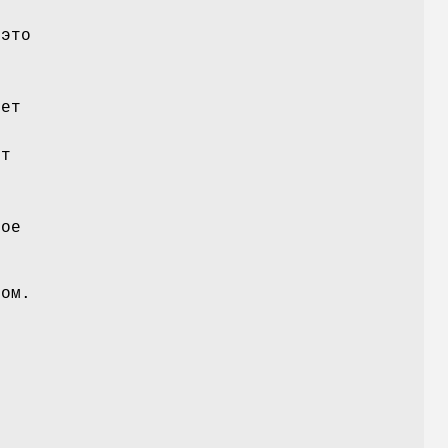
 это
ует
ет
гое
сом.
ь