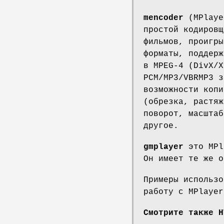
mencoder
(MPlaye
простой кодировщ
фильмов, проигры
форматы, поддерж
в MPEG-4 (DivX/X
PCM/MP3/VBRMP3 з
возможности копи
(обрезка, растяж
поворот, масштаб
другое.
gmplayer
это MPl
Он имеет те же о
Примеры использо
работу с MPlayer
Смотрите также H