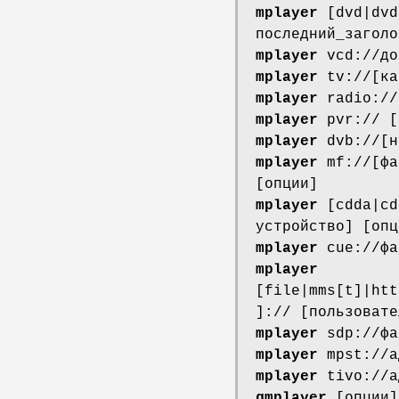
mplayer
[dvd|dvd
последний_заголо
mplayer
vcd://до
mplayer
tv://[ка
mplayer
radio://
mplayer
pvr:// [
mplayer
dvb://[н
mplayer
mf://[фа
[опции]
mplayer
[cdda|cd
устройство] [опц
mplayer
cue://фа
mplayer
[file|mms[t]|htt
]:// [пользовате
mplayer
sdp://фа
mplayer
mpst://а
mplayer
tivo://а
gmplayer
[опции]