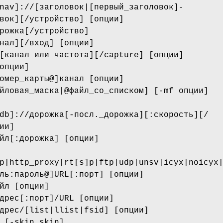
nav]://[заголовок|[первый_заголовок]-
вок][/устройство] [опции]
рожка[/устройство]
нал][/вход] [опции]
[канал или частота][/capture] [опции]
опции]
омер_карты@]канал [опции]
йловая_маска|@файл_со_списком] [-mf опции]
db]://дорожка[-посл._дорожка][:скорость][/
ии]
йл[:дорожка] [опции]
p|http_proxy|rt[s]p|ftp|udp|unsv|icyx|noicyx
ль:пароль@]URL[:порт] [опции]
йл [опции]
дрес[:порт]/URL [опции]
дрес/[list|llist|fsid] [опции]
 [-skin skin]