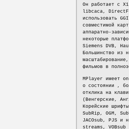
Он работает с X1
libcaca, DirectF
использовать GGI
совместимой карт
аппаратно-зависи
некоторые платфо
Siemens DVB, Hau
Большинство из н
масштабирование,
фильмов в полноэ
MPlayer имеет on
о состоянии , бо
отклика на клави
(Венгерские, Анг
Корейские шрифты
SubRip, OGM, Sub
JACOsub, PJS и н
streams, VOBsub 