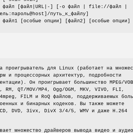
 файл [файл|URL|-] [-o файл | file://файл |
ель:пароль@host]/путь_к_файлу]
 файл1 [особые опции] [файл2] [особые опции]
а проигрыватель для Linux (работает на множе
рм и процессорных архитектур, подробности
ентации). Он проигрывает большинство MPEG/VO
, RM, QT/MOV/MP4, Ogg/OGM, MKV, VIVO, FLI,
4mpeg, FILM и RoQ файлов, поддерживаемых бол
оенных и бинарных кодеков. Вы также можете
CD, DVD, 3ivx, DivX 3/4/5, WMV и даже H.264
вает множество драйверов вывода видео и ауди