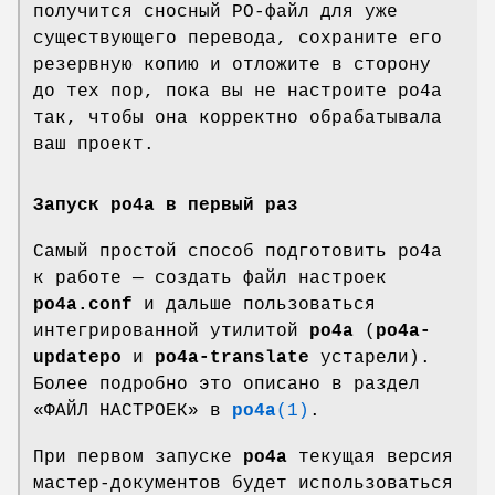
получится сносный PO-файл для уже
существующего перевода, сохраните его
резервную копию и отложите в сторону
до тех пор, пока вы не настроите po4a
так, чтобы она корректно обрабатывала
ваш проект.
Запуск
po4a
в первый раз
Самый простой способ подготовить po4a
к работе — создать файл настроек
po4a.conf
и дальше пользоваться
интегрированной утилитой
po4a
(
po4a-
updatepo
и
po4a-translate
устарели).
Более подробно это описано в раздел
«ФАЙЛ НАСТРОЕК» в
po4a
(1)
.
При первом запуске
po4a
текущая версия
мастер-документов будет использоваться