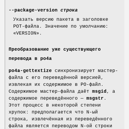
--package-version
строка
Указать версию пакета в заголовке
POT-файла. Значение по умолчанию:
«VERSION».
Преобразование уже существующего
перевода в po4a
po4a-gettextize
синхронизирует мастер-
файла с его переведённой версией,
извлекая их содержимое в PO-файл.
Содержимое мастер-файла даёт
msgid
, а
содержимое переведённого —
msgstr
.
Этот процесс в некоторой степени
хрупок: предполагается что N-ый
строка, извлечённая из переведённого
файла является переводом N-ой строки