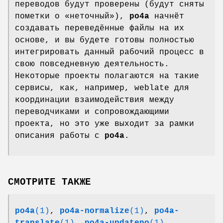
переводов будут проверены (будут сняты
пометки о «неточный»),
po4a
начнёт
создавать переведённые файлы на их
основе, и вы будете готовы полностью
интегрировать данный рабочий процесс в
свою повседневную деятельность.
Некоторые проекты полагаются на такие
сервисы, как, например, weblate для
координации взаимодействия между
переводчиками и сопровождающими
проекта, но это уже выходит за рамки
описания работы с
po4a
.
СМОТРИТЕ ТАКЖЕ
po4a
(1)
,
po4a-normalize
(1)
,
po4a-
translate
(1)
,
po4a-updatepo
(1)
,