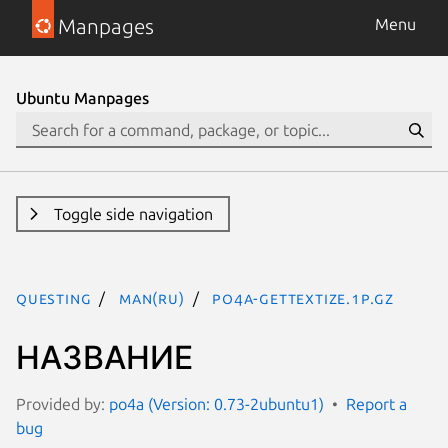
Manpages
Menu
Ubuntu Manpages
Toggle side navigation
questing
man(ru)
po4a-gettextize.1p.gz
НАЗВАНИЕ
Provided by:
po4a (Version: 0.73-2ubuntu1)
Report a
bug