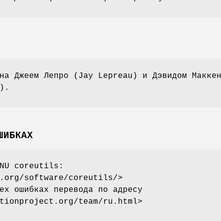
на Джеем Лепро (Jay Lepreau) и Дэвидом Макке
).
ШИБКАХ
NU coreutils:
.org/software/coreutils/>
ех ошибках перевода по адресу
tionproject.org/team/ru.html>