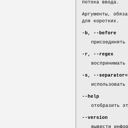
потока ввода.
Аргументы, обяза
для коротких.
-b
,
--before
присоединять
-r
,
--regex
воспринимать
-s
,
--separator
=
использовать
--help
отобразить э
--version
вывести инфо