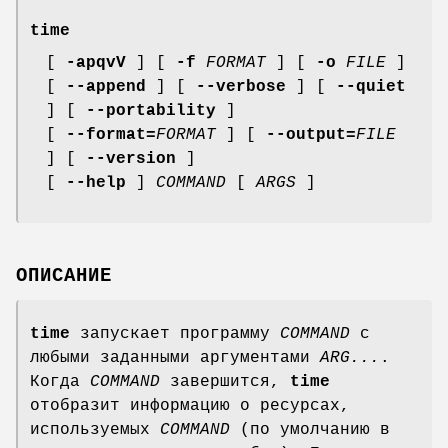
time
[
-apqvV
] [
-f
FORMAT
] [
-o
FILE
]
[
--append
] [
--verbose
] [
--quiet
] [
--portability
]
[
--format=
FORMAT
] [
--output=
FILE
] [
--version
]
[
--help
]
COMMAND
[
ARGS
]
ОПИСАНИЕ
time
запускает программу
COMMAND
с
любыми заданными аргументами
ARG...
.
Когда
COMMAND
завершится,
time
отобразит информацию о ресурсах,
используемых
COMMAND
(по умолчанию в