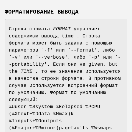
ФОРМАТИРОВАНИЕ ВЫВОДА
Строка формата
FORMAT
управляет
содержимым вывода
time
. Строка
формата может быть задана с помощью
параметров `-f' или `--format', либо
`-v' или `--verbose', либо `-p' или `-
-portability'. Если они не given, but
the
TIME
, то ее значение используется
в качестве строки формата. В противном
случае используется встроенный формат
по умолчанию. Формат по умолчанию
следующий:
%Uuser %Ssystem %Eelapsed %PCPU
(%Xtext+%Ddata %Mmax)k
%Iinputs+%Ooutputs
(%Fmajor+%Rminor)pagefaults %Wswaps