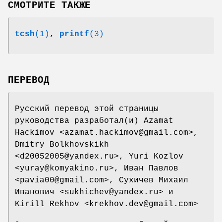
СМОТРИТЕ ТАКЖЕ
tcsh
(1)
,
printf
(3)
ПЕРЕВОД
Русский перевод этой страницы
руководства разработал(и) Azamat
Hackimov <azamat.hackimov@gmail.com>,
Dmitry Bolkhovskikh
<d20052005@yandex.ru>, Yuri Kozlov
<yuray@komyakino.ru>, Иван Павлов
<pavia00@gmail.com>, Сухичев Михаил
Иванович <sukhichev@yandex.ru> и
Kirill Rekhov <krekhov.dev@gmail.com>