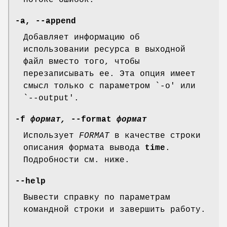
потоке ошибок.
-a
,
--append
Добавляет информацию об
использовании ресурса в выходной
файл вместо того, чтобы
перезаписывать ее. Эта опция имеет
смысл только с параметром `-o' или
`--output'.
-f
формат,
--format
формат
Использует
FORMAT
в качестве строки
описания формата вывода
time
.
Подробности см. ниже.
--help
Вывести справку по параметрам
командной строки и завершить работу.