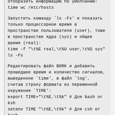
отобразить информацию по умолчанию:
time wc /etc/hosts
Запустить команду `ls -Fs' и показать
только процессорное время в
пространстве пользователя (user), тоже
в пространстве ядра (sys) и общее
время (real):
time -f "\t%E real,\t%U user,\t%S sys"
ls -Fs
Редактировать файл BORK и добавить
прошедшее время и количество сигналов,
выведенное `time', в файл `log',
считав строку формата из переменной
окружения `TIME':
export TIME="\t%E,\t%k" # Для bash or
ksh
setenv TIME "\t%E,\t%k" # Для csh or