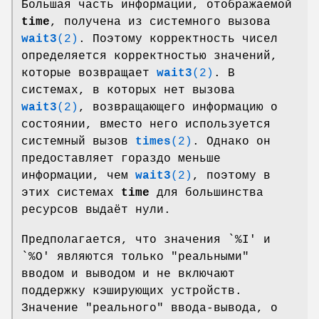
Большая часть информации, отображаемой
time
, получена из системного вызова
wait3
(2)
. Поэтому корректность чисел
определяется корректностью значений,
которые возвращает
wait3
(2)
. В
системах, в которых нет вызова
wait3
(2)
, возвращающего информацию о
состоянии, вместо него используется
системный вызов
times
(2)
. Однако он
предоставляет гораздо меньше
информации, чем
wait3
(2)
, поэтому в
этих системах
time
для большинства
ресурсов выдаёт нули.
Предполагается, что значения `%I' и
`%O' являются только "реальными"
вводом и выводом и не включают
поддержку кэширующих устройств.
Значение "реального" ввода-вывода, о