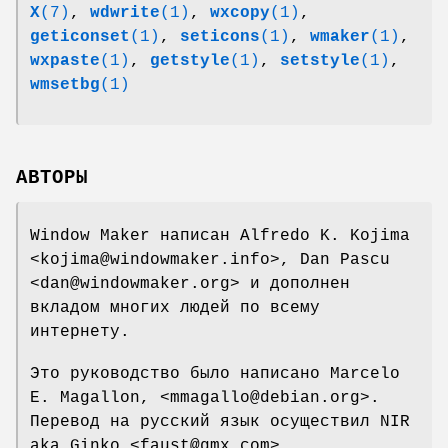
X
(7)
,
wdwrite
(1)
,
wxcopy
(1)
,
geticonset
(1)
,
seticons
(1)
,
wmaker
(1)
,
wxpaste
(1)
,
getstyle
(1)
,
setstyle
(1)
,
wmsetbg
(1)
АВТОРЫ
Window Maker написан Alfredo K. Kojima
<kojima@windowmaker.info>, Dan Pascu
<dan@windowmaker.org> и дополнен
вкладом многих людей по всему
интернету.
Это руководство было написано Marcelo
E. Magallon, <mmagallo@debian.org>.
Перевод на русский язык осуществил NIR
aka Ginko <faust@gmx.com>.