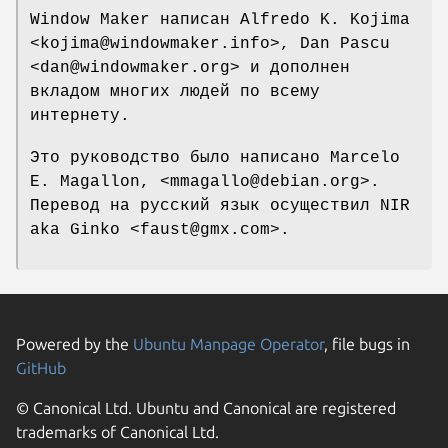
Window Maker написан Alfredo K. Kojima
<kojima@windowmaker.info>, Dan Pascu
<dan@windowmaker.org> и дополнен
вкладом многих людей по всему
интернету.
Это руководство было написано Marcelo
E. Magallon, <mmagallo@debian.org>.
Перевод на русский язык осуществил NIR
aka Ginko <faust@gmx.com>.
Powered by the
Ubuntu Manpage Operator
, file bugs in
GitHub
© Canonical Ltd. Ubuntu and Canonical are registered
trademarks of Canonical Ltd.