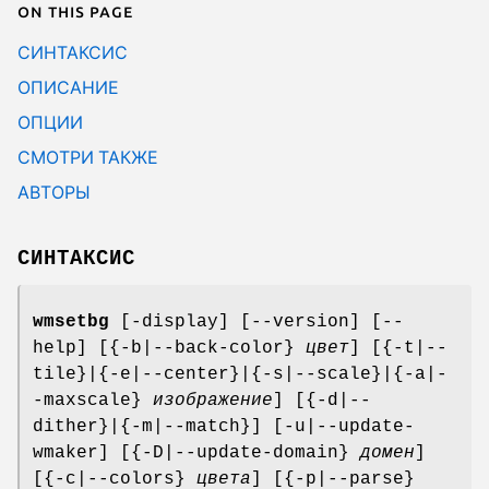
On this page
СИНТАКСИС
ОПИСАНИЕ
ОПЦИИ
СМОТРИ ТАКЖЕ
АВТОРЫ
СИНТАКСИС
wmsetbg
[-display] [--version] [--
help] [{-b|--back-color}
цвет
] [{-t|--
tile}|{-e|--center}|{-s|--scale}|{-a|-
-maxscale}
изображение
] [{-d|--
dither}|{-m|--match}] [-u|--update-
wmaker] [{-D|--update-domain}
домен
]
[{-c|--colors}
цвета
] [{-p|--parse}