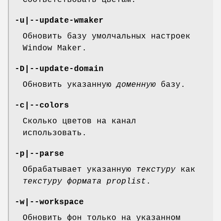
Соответствовать цветам.
-u|--update-wmaker
Обновить базу умолчальных настроек
Window Maker.
-D|--update-domain
Обновить указанную
доменную
базу.
-c|--colors
Сколько цветов на канал
использовать.
-p|--parse
Обрабатывает указанную
текстуру
как
текстуру формата proplist
.
-w|--workspace
Обновить фон только на указанном