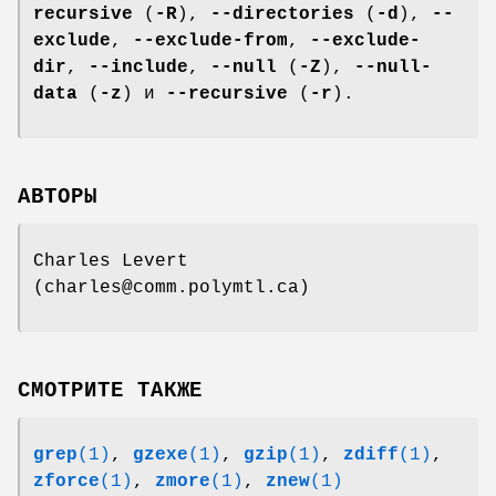
recursive
(
-R
),
--directories
(
-d
),
--
exclude
,
--exclude-from
,
--exclude-
dir
,
--include
,
--null
(
-Z
),
--null-
data
(
-z
) и
--recursive
(
-r
).
АВТОРЫ
Charles Levert
(charles@comm.polymtl.ca)
СМОТРИТЕ ТАКЖЕ
grep
(1)
,
gzexe
(1)
,
gzip
(1)
,
zdiff
(1)
,
zforce
(1)
,
zmore
(1)
,
znew
(1)