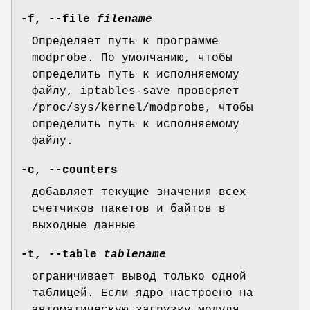
-f
,
--file
filename
Определяет путь к программе
modprobe. По умолчанию, чтобы
определить путь к исполняемому
файлу, iptables-save проверяет
/proc/sys/kernel/modprobe, чтобы
определить путь к исполняемому
файлу.
-c
,
--counters
добавляет текущие значения всех
счетчиков пакетов и байтов в
выходные данные
-t
,
--table
tablename
ограничивает вывод только одной
таблицей. Если ядро настроено на
автоматическую загрузку модуля,