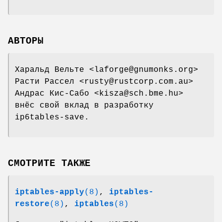
АВТОРЫ
Харальд Вельте <laforge@gnumonks.org>
Расти Рассел <rusty@rustcorp.com.au>
Андрас Кис-Сабо <kisza@sch.bme.hu>
внёс свой вклад в разработку
ip6tables-save.
СМОТРИТЕ ТАКЖЕ
iptables-apply
(8)
,
iptables-
restore
(8)
,
iptables
(8)