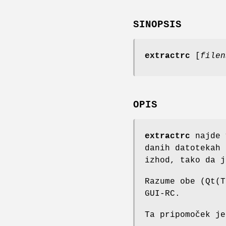
SINOPSIS
extractrc
[
filen
OPIS
extractrc
najde 
danih datotekah 
izhod, tako da j
Razume obe (Qt(T
GUI-RC.
Ta pripomoček je