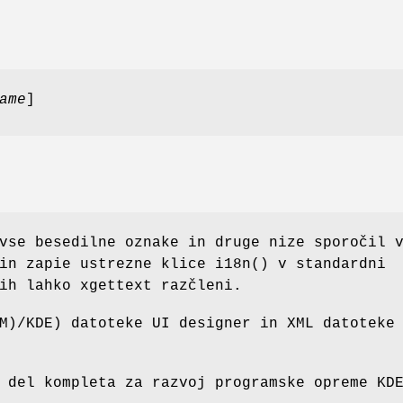
ame
]
vse besedilne oznake in druge nize sporočil 
in zapie ustrezne klice i18n() v standardni
ih lahko xgettext razčleni.
M)/KDE) datoteke UI designer in XML datoteke
 del kompleta za razvoj programske opreme KD