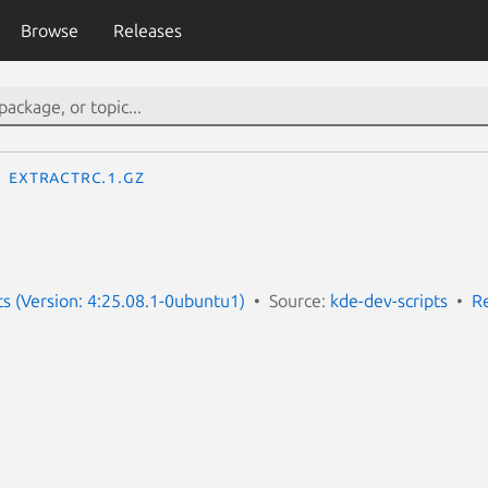
Browse
Releases
extractrc.1.gz
ts (Version: 4:25.08.1-0ubuntu1)
Source:
kde-dev-scripts
R