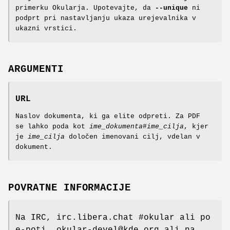
primerku Okularja. Upotevajte, da
--unique
ni
podprt pri nastavljanju ukaza urejevalnika v
ukazni vrstici.
ARGUMENTI
URL
Naslov dokumenta, ki ga elite odpreti. Za PDF
se lahko poda kot
ime_dokumenta
#
ime_cilja
, kjer
je
ime_cilja
določen imenovani cilj, vdelan v
dokument.
POVRATNE INFORMACIJE
Na IRC, irc.libera.chat #okular ali po
e-poti, okular-devel@kde.org ali na