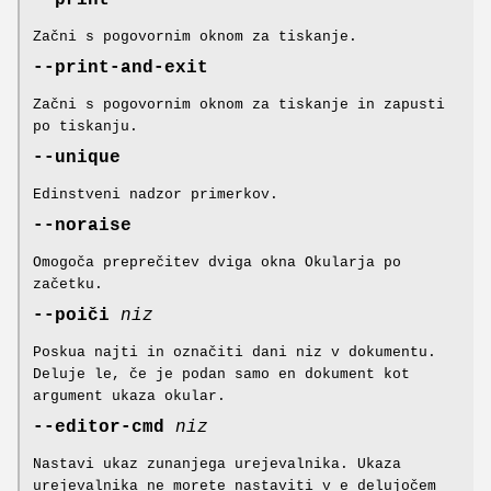
--print
Začni s pogovornim oknom za tiskanje.
--print-and-exit
Začni s pogovornim oknom za tiskanje in zapusti
po tiskanju.
--unique
Edinstveni nadzor primerkov.
--noraise
Omogoča preprečitev dviga okna Okularja po
začetku.
--poiči
niz
Poskua najti in označiti dani niz v dokumentu.
Deluje le, če je podan samo en dokument kot
argument ukaza okular.
--editor-cmd
niz
Nastavi ukaz zunanjega urejevalnika. Ukaza
urejevalnika ne morete nastaviti v e delujočem