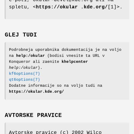
spletu, <
https://okular .kde.org/
[1]>.
GLEJ TUDI
Podrobneja uporabnika dokumentacija je na voljo
na
help:/okular
(bodisi vnesite ta URL v
Konqueror ali zaenite
khelpcenter
help:/okular
).
kf6options(7)
qt6options(7)
Dodatne informacije so na voljo tudi na
https://okular.kde.org/
AVTORSKE PRAVICE
Avtorske pravice (c) 2002 Wilco