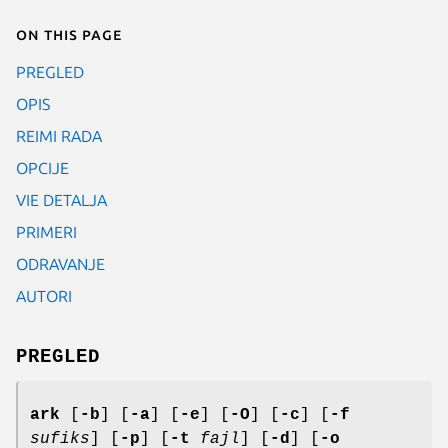
On this page
PREGLED
OPIS
REIMI RADA
OPCIJE
VIE DETALJA
PRIMERI
ODRAVANJE
AUTORI
PREGLED
ark
[
-b
] [
-a
] [
-e
] [
-O
] [
-c
] [
-f
sufiks
] [
-p
] [
-t
fajl
] [
-d
] [
-o