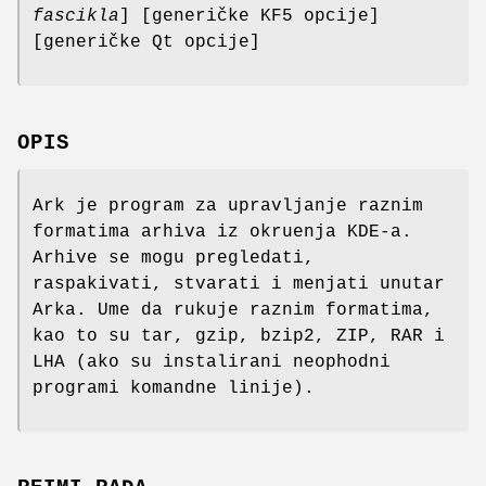
fascikla
] [generičke KF5 opcije]
[generičke Qt opcije]
OPIS
Ark je program za upravljanje raznim
formatima arhiva iz okruenja KDE-a.
Arhive se mogu pregledati,
raspakivati, stvarati i menjati unutar
Arka. Ume da rukuje raznim formatima,
kao to su tar, gzip, bzip2, ZIP, RAR i
LHA (ako su instalirani neophodni
programi komandne linije).