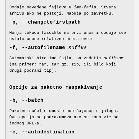
Dodaje navedene fajlove u
ime-fajla
. Stvara
arhivu ako ne postoji. Naputa po zavretku.
-p, --changetofirstpath
Menja tekuću fasciklu na prvi unos i dodaje sve
ostale unose relativno prema ovome.
-f, --autofilename
sufiks
Automatski bira ime fajla, sa zadatim
sufiksom
(na primer: rar, tar.gz, zip, ili bilo koji
drugi podrani tip).
Opcije za paketno raspakivanje
-b, --batch
Paketno sučelje umesto uobičajenog dijaloga.
Ova opcija se podrazumeva ako se zada vie od
jednog URL-a.
-e, --autodestination