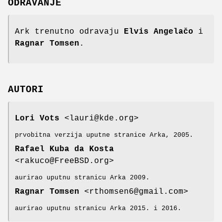
ODRAVANJE
Ark trenutno odravaju
Elvis Angelačo
i
Ragnar Tomsen
.
AUTORI
Lori Vots
<lauri@kde.org>
prvobitna verzija uputne stranice Arka, 2005.
Rafael Kuba da Kosta
<rakuco@FreeBSD.org>
aurirao uputnu stranicu Arka 2009.
Ragnar Tomsen
<rthomsen6@gmail.com>
aurirao uputnu stranicu Arka 2015. i 2016.