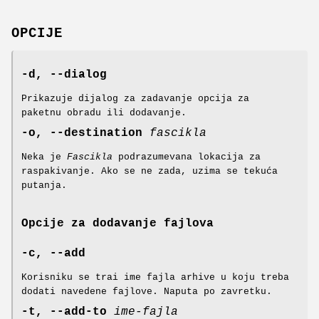
OPCIJE
-d, --dialog
Prikazuje dijalog za zadavanje opcija za
paketnu obradu ili dodavanje.
-o, --destination
fascikla
Neka je
Fascikla
podrazumevana lokacija za
raspakivanje. Ako se ne zada, uzima se tekuća
putanja.
Opcije za dodavanje fajlova
-c, --add
Korisniku se trai ime fajla arhive u koju treba
dodati navedene fajlove. Naputa po zavretku.
-t, --add-to
ime-fajla