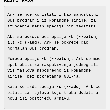
REIMI RADA
Ark se moe koristiti i kao samostalni
GUI program i iz komandne linije, za
izvođenje nekih specijalnih zadataka.
Ako se pozove bez opcija
-b
(
--batch
)
ili
-c
(
-add
), Ark se pokreće kao
normalan GUI program.
Pomoću opcije
-b
(
--batch
), Ark se moe
upotrebiti za raspakivanje jednog ili
vie fajlova neposredno iz komandne
linije, bez pokretanja GUI-ja.
Kada se izda opcija
-c
(
--add
), Ark će
pitati za fajlove koje treba dodati u
novu ili postojeću arhivu.