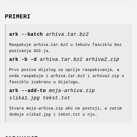
PRIMERI
ark
--batch
arhiva.tar.bz2
Raspakuje
arhiva.tar.bz2
u tekuću fasciklu bez
pozivanja GUI-ja.
ark
-b
-d
arhiva.tar.bz2
arhiva2.zip
Prvo poziva dijalog za opcije raspakivanja, a
onda raspakuje i
arhiva.tar.bz2
i
arhiva2.zip
u
fasciklu izabranu u dijalogu.
ark
--add-to
moja-arhiva.zip
slika1.jpg
tekst.txt
Stvara
moja-arhiva.zip
ako ne postoji, a zatim
dodaje
slika1.jpg
i
tekst.txt
u nju.