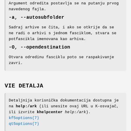
Argument odredita postavlja se na putanju prvog
navedenog fajla.
-a, --autosubfolder
Sadraj arhive se čita, i ako se otkrije da se
ne radi o arhivi s jednom fasciklom, stvara se
potfascikla imenovana kao arhiva.
-O, --opendestination
Otvara odredinu fasciklu poto se raspakivanje
zavri.
VIE DETALJA
Detaljnija korisnička dokumentacija dostupna je
na
help:/ark
(ili unesite ovaj URL u K-osvajač,
ili izvrite
khelpcenter
help:/ark
).
kf5options(7)
qt5options(7)