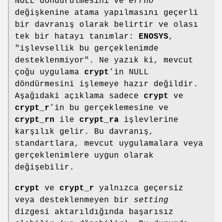
NULL döndürülmesini ve
errno
değişkenine atama yapılmasını geçerli
bir davranış olarak belirtir ve olası
tek bir hatayı tanımlar:
ENOSYS
,
"işlevsellik bu gerçeklenimde
desteklenmiyor". Ne yazık ki, mevcut
çoğu uygulama
crypt
’in NULL
döndürmesini işlemeye hazır değildir.
Aşağıdaki açıklama sadece
crypt
ve
crypt_r
’in bu gerçeklemesine ve
crypt_rn
ile
crypt_ra
işlevlerine
karşılık gelir. Bu davranış,
standartlara, mevcut uygulamalara veya
gerçeklenimlere uygun olarak
değişebilir.
crypt
ve
crypt_r
yalnızca geçersiz
veya desteklenmeyen bir
setting
dizgesi aktarıldığında başarısız