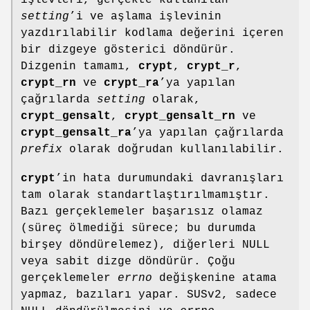
işlevleri, gerçekte kullanılan
setting
’i ve aşlama işlevinin
yazdırılabilir kodlama değerini içeren
bir dizgeye gösterici döndürür.
Dizgenin tamamı,
crypt
,
crypt_r
,
crypt_rn
ve
crypt_ra
’ya yapılan
çağrılarda
setting
olarak,
crypt_gensalt
,
crypt_gensalt_rn
ve
crypt_gensalt_ra
’ya yapılan çağrılarda
prefix
olarak doğrudan kullanılabilir.
crypt
’in hata durumundaki davranışları
tam olarak standartlaştırılmamıştır.
Bazı gerçeklemeler başarısız olamaz
(süreç ölmediği sürece; bu durumda
birşey döndürelemez), diğerleri NULL
veya sabit dizge döndürür. Çoğu
gerçeklemeler
errno
değişkenine atama
yapmaz, bazıları yapar. SUSv2, sadece