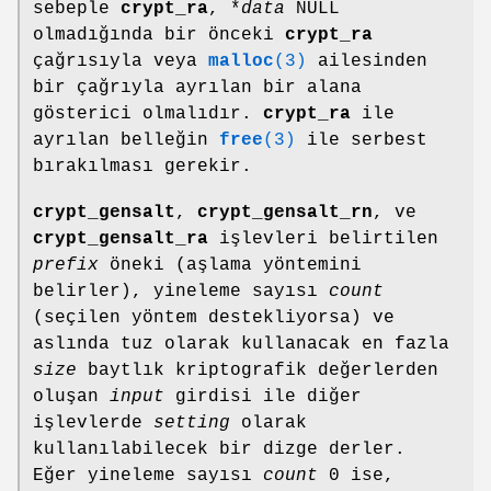
sebeple
crypt_ra
, *
data
NULL
olmadığında bir önceki
crypt_ra
çağrısıyla veya
malloc
(3)
ailesinden
bir çağrıyla ayrılan bir alana
gösterici olmalıdır.
crypt_ra
ile
ayrılan belleğin
free
(3)
ile serbest
bırakılması gerekir.
crypt_gensalt
,
crypt_gensalt_rn
, ve
crypt_gensalt_ra
işlevleri belirtilen
prefix
öneki (aşlama yöntemini
belirler), yineleme sayısı
count
(seçilen yöntem destekliyorsa) ve
aslında tuz olarak kullanacak en fazla
size
baytlık kriptografik değerlerden
oluşan
input
girdisi ile diğer
işlevlerde
setting
olarak
kullanılabilecek bir dizge derler.
Eğer yineleme sayısı
count
0 ise,