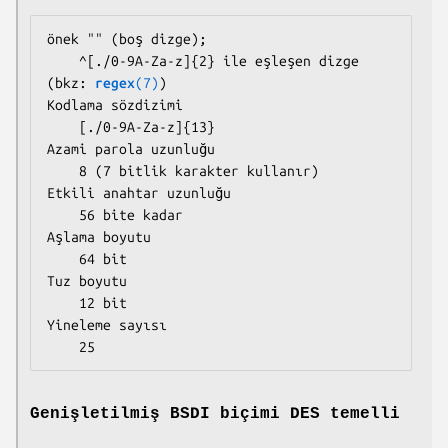
önek "" (boş dizge);

    ^[./0-9A-Za-z]{2} ile eşleşen dizge 
(bkz: 
regex
(7)
)

Kodlama sözdizimi

    [./0-9A-Za-z]{13}

Azami parola uzunluğu

    8 (7 bitlik karakter kullanır)

Etkili anahtar uzunluğu

    56 bite kadar

Aşlama boyutu

    64 bit

Tuz boyutu

    12 bit

Yineleme sayısı

    25
Genişletilmiş BSDI biçimi DES temelli