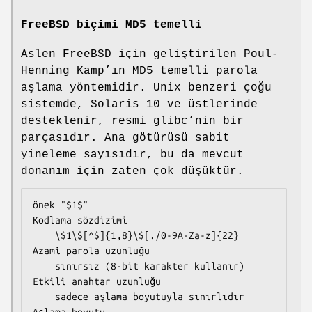
FreeBSD biçimi MD5 temelli
Aslen FreeBSD için geliştirilen Poul-
Henning Kamp’ın MD5 temelli parola
aşlama yöntemidir. Unix benzeri çoğu
sistemde, Solaris 10 ve üstlerinde
desteklenir, resmi glibc’nin bir
parçasıdır. Ana götürüsü sabit
yineleme sayısıdır, bu da mevcut
donanım için zaten çok düşüktür.
önek "$1$"

Kodlama sözdizimi

    \$1\$[^$]{1,8}\$[./0-9A-Za-z]{22}

Azami parola uzunluğu

    sınırsız (8-bit karakter kullanır)

Etkili anahtar uzunluğu

    sadece aşlama boyutuyla sınırlıdır

Aşlama boyutu
