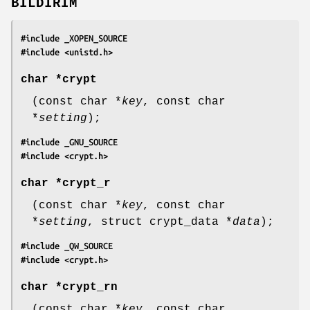
BİLDİRİM
#include _XOPEN_SOURCE
#include <unistd.h>
char *
crypt
(const char *
key
, const char
*
setting
);
#include _GNU_SOURCE
#include <crypt.h>
char *
crypt_r
(const char *
key
, const char
*
setting
, struct crypt_data *
data
);
#include _QW_SOURCE
#include <crypt.h>
char *
crypt_rn
(const char *
key
, const char