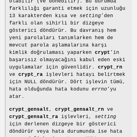
olabilir (ve dönebilir). Bu durumda
farklılığı garanti etmek için uzunluğu
13 karakterden kısa ve
setting
’den
farklı olan sihirli bir dizgeye
gösterici döndürür. Bu davranış hem
yeni parolaları tanımlarken hem de
mevcut parola aşlamalarına karşı
kimlik doğrulaması yaparken
crypt
’in
başarısız olmayacağını kabul eden eski
uygulamalar için güvenlidir.
crypt_rn
ve
crypt_ra
işlevleri hatayı belirtmek
için NULL döndürür. Dört işlevin tümü,
hata olduğunda hata kodunu
errno
’yu
atar.
crypt_gensalt
,
crypt_gensalt_rn
ve
crypt_gensalt_ra
işlevleri,
setting
için derlenen dizgeye bir gösterici
döndürür veya hata durumunda ise hata