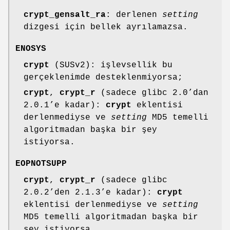
crypt_gensalt_ra
: derlenen
setting
dizgesi için bellek ayrılamazsa.
ENOSYS
crypt
(SUSv2): işlevsellik bu
gerçeklenimde desteklenmiyorsa;
crypt
,
crypt_r
(sadece glibc 2.0’dan
2.0.1’e kadar):
crypt
eklentisi
derlenmediyse ve
setting
MD5 temelli
algoritmadan başka bir şey
istiyorsa.
EOPNOTSUPP
crypt
,
crypt_r
(sadece glibc
2.0.2’den 2.1.3’e kadar):
crypt
eklentisi derlenmediyse ve
setting
MD5 temelli algoritmadan başka bir
şey istiyorsa.