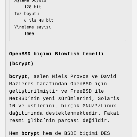
    128 bit

Tuz boyutu

    6 ila 48 bit

Yineleme sayısı

    1000
OpenBSD biçimi Blowfish temelli
(bcrypt)
bcrypt
, aslen Niels Provos ve David
Mazieres tarafından OpenBSD için
geliştirilmiştir ve FreeBSD ile
NetBSD’nin yeni sürümlerini, Solaris
10 ve üstlerini, birçok GNU/*/Linux
dağıtımında desteklenmektedir. Fakat
resmi glibc’nin parçası değildir.
Hem
bcrypt
hem de BSDI biçimi DES