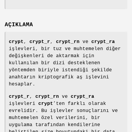
AÇIKLAMA
crypt
,
crypt_r
,
crypt_rn
ve
crypt_ra
işlevleri, bir tuz ve muhtemelen diğer
değişkenleri de aktarmak için
kullanılan bir dizi desteklenen
yöntemden biriyle istendiği şekilde
anahtarın kriptografik aş işlevini
hesaplar.
crypt_r
,
crypt_rn
ve
crypt_ra
işlevleri
crypt
’ten farklı olarak
evrelidir. Bu işlevler sonuçlarını ve
muhtemelen özel verilerini, bir
uygulama tarafından kendilerine
belirtilen
size
boyutundaki bir
data