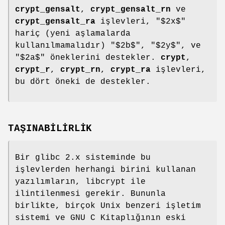
crypt_gensalt
,
crypt_gensalt_rn
ve
crypt_gensalt_ra
işlevleri, "$2x$"
hariç (yeni aşlamalarda
kullanılmamalıdır) "$2b$", "$2y$", ve
"$2a$" öneklerini destekler.
crypt
,
crypt_r
,
crypt_rn
,
crypt_ra
işlevleri,
bu dört öneki de destekler.
TAŞINABİLİRLİK
Bir glibc 2.x sisteminde bu
işlevlerden herhangi birini kullanan
yazılımların, libcrypt ile
ilintilenmesi gerekir. Bununla
birlikte, birçok Unix benzeri işletim
sistemi ve GNU C Kitaplığının eski