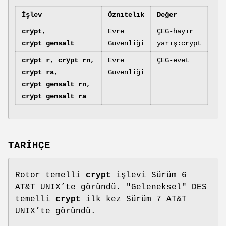
İşlev
Öznitelik
Değer
crypt
,
Evre
ÇEG-hayır
crypt_gensalt
Güvenliği
yarış:crypt
crypt_r
,
crypt_rn
,
Evre
ÇEG-evet
crypt_ra
,
Güvenliği
crypt_gensalt_rn
,
crypt_gensalt_ra
TARİHÇE
Rotor temelli
crypt
işlevi Sürüm 6
AT&T UNIX’te göründü. "Geleneksel" DES
temelli
crypt
ilk kez Sürüm 7 AT&T
UNIX’te göründü.