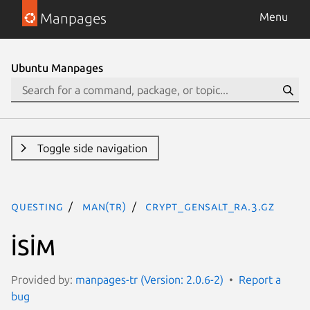
Manpages
Menu
Ubuntu Manpages
Toggle side navigation
questing
man(tr)
crypt_gensalt_ra.3.gz
İSİM
Provided by:
manpages-tr (Version: 2.0.6-2)
Report a
bug