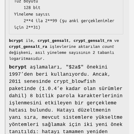
Tuz boyutu

    128 bit

Yineleme sayısı

    2**4 ila 2**99 (şu anki gerçeklenimler 
için 2**31)
bcrypt
ile,
crypt_gensalt
,
crypt_gensalt_rn
ve
crypt_gensalt_ra
işlevlerine aktarılan
count
değişkeni, asıl yineleme sayısının 2 tabanlı
logaritmasıdır.
bcrypt
aşlamaları, "$2a$" önekini
1997’den beri kullanıyordu. Ancak,
2011 senesinde crypt_blowfish
paketinde (1.0.4’e kadar olan sürümler
dahil) 8 bitlik parola karakterlerinin
işlenmesini etkileyen bir gerçekleme
hatası bulundu. Hatayı düzeltmenin
yanı sıra, mevcut sistemlere yükseltme
yöntemleri sağlamak için iki yeni önek
tanıtıldı: hatayı tamamen yeniden