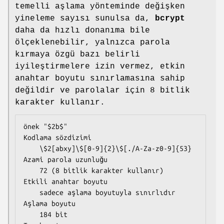
temelli aşlama yönteminde değişken
yineleme sayısı sunulsa da,
bcrypt
daha da hızlı donanıma bile
ölçeklenebilir, yalnızca parola
kırmaya özgü bazı belirli
iyileştirmelere izin vermez, etkin
anahtar boyutu sınırlamasına sahip
değildir ve parolalar için 8 bitlik
karakter kullanır.
önek "$2b$"

Kodlama sözdizimi

    \$2[abxy]\$[0-9]{2}\$[./A-Za-z0-9]{53}

Azami parola uzunluğu

    72 (8 bitlik karakter kullanır)

Etkili anahtar boyutu

    sadece aşlama boyutuyla sınırlıdır

Aşlama boyutu

    184 bit
