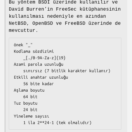
Bu yöntem BSDI üzerinde kullanılır ve
David Burren’in FreeSec kütüphanesinin
kullanılması nedeniyle en azından
NetBSD, OpenBSD ve FreeBSD üzerinde de
mevcuttur.
önek "_"

Kodlama sözdizimi

    _[./0-9A-Za-z]{19}

Azami parola uzunluğu

    sınırsız (7 bitlik karakter kullanır)

Etkili anahtar uzunluğu

    56 bite kadar

Aşlama boyutu

    64 bit

Tuz boyutu

    24 bit

Yineleme sayısı

    1 ila 2**24-1 (tek olmalıdır)