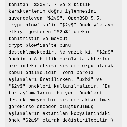
tanıtan "$2x$", 7 ve 8 bitlik
karakterlerin doğru işlenmesini
güvenceleyen "$2y$". OpenBSD 5.5,
crypt_blowfish’in "$2y$" önekiyle aynı
etkiyi gösteren "$2b$" önekini
tanıtmıştır ve mevcut
crypt_blowfish’te bunu
desteklemektedir. Ne yazık ki, "$2a$"
önekinin 8 bitlik parola karakterleri
üzerindeki etkisi sisteme özgü olarak
kabul edilmelidir. Yeni parola
aşlamaları üretilirken, "$2b$" ve
"$2y$" önekleri kullanılmalıdır. (Bu
tür aşlamaların, bu yeni önekleri
desteklemeyen bir sisteme aktarılması
gerekirse önceden oluşturulmuş
aşlamaların aktarılan kopyalarındaki
önek "$2a$" olarak değiştirilebilir.)