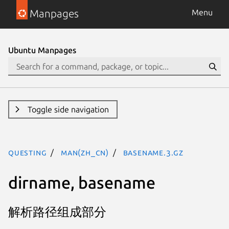
Manpages
Menu
Ubuntu Manpages
Toggle side navigation
questing
man(zh_CN)
basename.3.gz
dirname, basename
解析路径组成部分