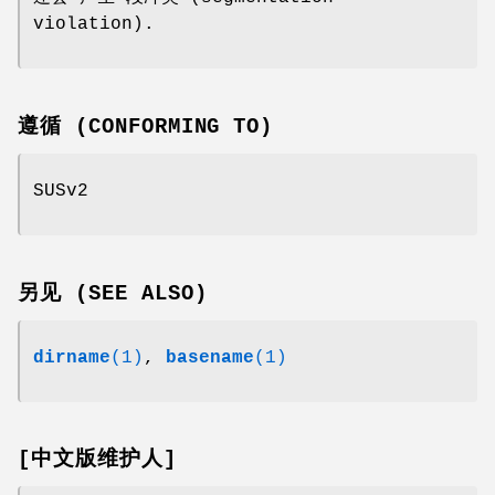
violation).
遵循 (CONFORMING TO)
SUSv2
另见 (SEE ALSO)
dirname
(1)
,
basename
(1)
[中文版维护人]