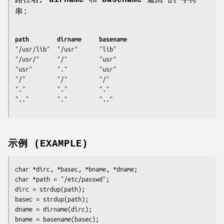
串:
path  		dirname		basename
"/usr/lib"	"/usr"		"lib"

"/usr/"		"/"  		"usr"

"usr"		"."  		"usr"

"/"  		"/"  		"/"

"."  		"."  		"."

".."  		"."  		".."
示例 (EXAMPLE)
char *dirc, *basec, *bname, *dname;

char *path = "/etc/passwd";

dirc = strdup(path);

basec = strdup(path);

dname = dirname(dirc);

bname = basename(basec);
