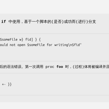
个
if
中使用，基于一个脚本的(是否)成功而(进行)分支
$someFile w} fid] } {

的语法错误。第一次调用 proc
foo
时，(过程)体将被编译并且