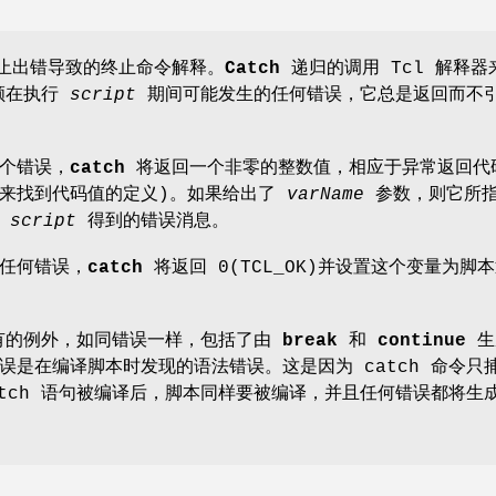
止出错导致的终止命令解释。
Catch
递归的调用 Tcl 解释器
顾在执行
script
期间可能发生的任何错误，它总是返回而不
个错误，
catch
将返回一个非零的整数值，相应于异常返回代
h 来找到代码值的定义)。如果给出了
varName
参数，则它所
释
script
得到的错误消息。
任何错误，
catch
将返回 0(TCL_OK)并设置这个变量为脚
的例外，如同错误一样，包括了由
break
和
continue
生
误是在编译脚本时发现的语法错误。这是因为 catch 命令只
atch 语句被编译后，脚本同样要被编译，并且任何错误都将生