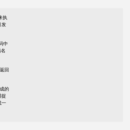
来执
引发
码中
指名
本返回
成的
捕捉
成一