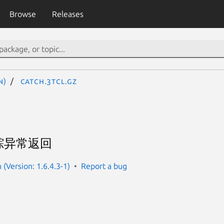
Browse
Releases
N)
catch.3tcl.gz
踪异常返回
(Version: 1.6.4.3-1)
Report a bug