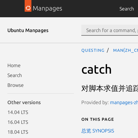
Manpages
Search
Ubuntu Manpages
questing
man(zh_C
catch
Home
Search
Browse
对脚本求值并追
Provided by:
manpages-zh 
Other versions
14.04 LTS
On this page
16.04 LTS
总览 SYNOPSIS
18.04 LTS