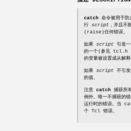
catch
命令被用于防
行
script
，并且不
(raise)任何错误。
如果
script
引发一
的一个(参见 tcl.
的变量被设置成从解
如果
script
不引发
的值。
注意
catch
捕获所有
例外。唯一不捕获的错
运行时的错误。当 c
个 Tcl 错误。