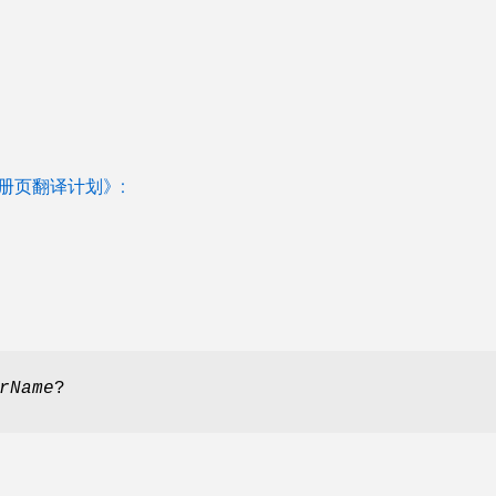
 手册页翻译计划》:
rName
?