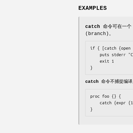
EXAMPLES
catch
命令可在一
(branch)。
if { [catch {open 
    puts stderr "Could not open $someFile for writing\n$fid"

    exit 1

}
catch
命令不捕捉编译后
proc foo {} {

    catch {expr {1 +- }}

}