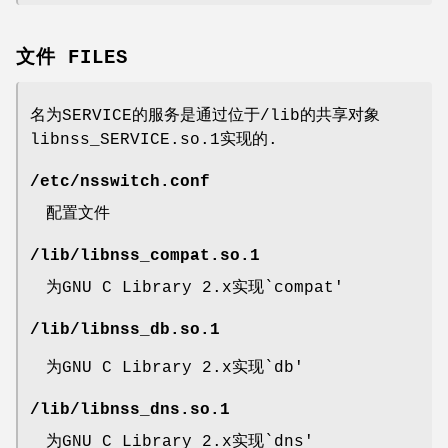
文件 FILES
名为SERVICE的服务是通过位于/lib的共享对象
libnss_SERVICE.so.1实现的.
/etc/nsswitch.conf
配置文件
/lib/libnss_compat.so.1
为GNU C Library 2.x实现`compat'
/lib/libnss_db.so.1
为GNU C Library 2.x实现`db'
/lib/libnss_dns.so.1
为GNU C Library 2.x实现`dns'