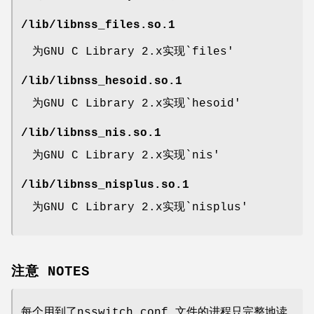
/lib/libnss_files.so.1
为GNU C Library 2.x实现`files'
/lib/libnss_hesoid.so.1
为GNU C Library 2.x实现`hesoid'
/lib/libnss_nis.so.1
为GNU C Library 2.x实现`nis'
/lib/libnss_nisplus.so.1
为GNU C Library 2.x实现`nisplus'
注意 NOTES
每个用到了nsswitch.conf 文件的进程只完整地读