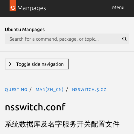
Manpages
Menu
Ubuntu Manpages
Toggle side navigation
questing
man(zh_CN)
nsswitch.5.gz
nsswitch.conf
系统数据库及名字服务开关配置文件