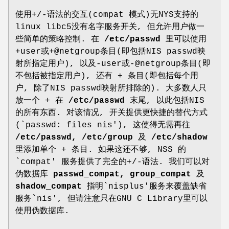
使用+/-语法的交互(compat 模式)无NYS支持的
linux libc5没有名字服务开关, 但允许用户做一
些简单的策略控制. 在
/etc/passwd
里可以使用
+user或+@netgroup条目(即包括NIS passwd映
射所指定用户), 以及-user或-@netgroup条目(即
不包括被指定用户), 还有 + 条目(即包括每个用
户, 除了NIS passwd映射所排除的). 大多数人只
放一个 + 在
/etc/passwd
末尾, 以此包括NIS
的所有东西. 对该情况, 开关提供更快捷的替代方式
(`passwd: files nis'), 这使得无需再往
/etc/passwd,
/etc/group
及
/etc/shadow
里添加单个 + 条目. 如果这还不够, NSS 的
`compat' 服务提供了完全的+/-语法. 我们可以对
伪数据库
passwd_compat,
group_compat
及
shadow_compat
指明`nisplus'服务来覆盖缺省
服务`nis', 但请注意只在GNU C Library里可以
使用伪数据库.