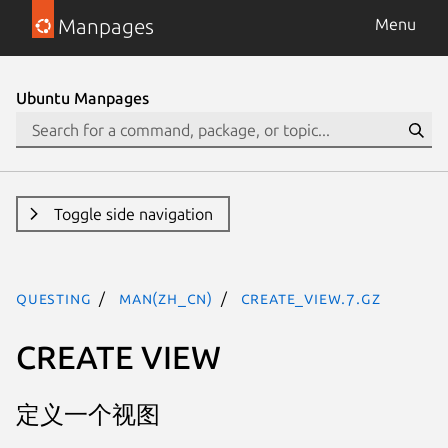
Manpages
Menu
Ubuntu Manpages
Toggle side navigation
questing
man(zh_CN)
create_view.7.gz
CREATE VIEW
定义一个视图