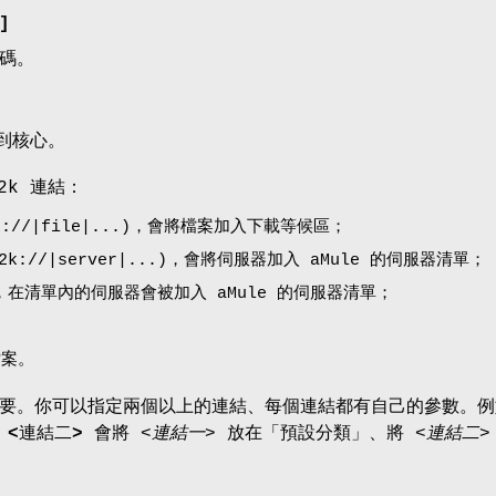
]
碼。
加到核心。
2k 連結：
k://|file|...)，會將檔案加入下載等候區；
2k://|server|...)，會將伺服器加入 aMule 的伺服器清單；
在清單內的伺服器會被加入 aMule 的伺服器清單；
檔案。
要。
你可以指定兩個以上的連結、每個連結都有自己的參數。例
<連結二>
會將
<連結一>
放在「預設分類」、將
<連結二>