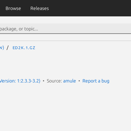
Browse
Releases
W)
ed2k.1.gz
Version: 1:2.3.3-3.2)
Source:
amule
Report a bug