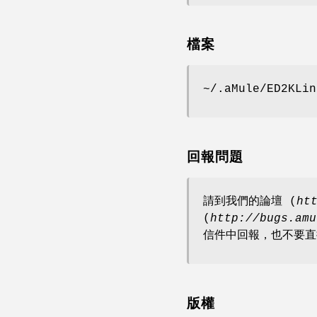
檔案
~/.aMule/ED2KLin
回報問題
請到我們的論壇 (
ht
(
http://bugs.amu
信件中回報，也不要直
版權