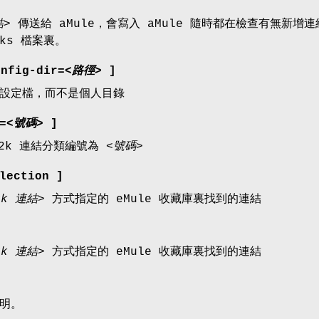
結>
傳送給 aMule，會寫入 aMule 隨時都在檢查有無新增連
inks 檔案裏。
onfig-dir
=
<路徑>
]
設定檔，而不是個人目錄
=
<號碼>
]
D2k 連結分類編號為
<號碼>
lection ]
2k 連結>
方式指定的 eMule 收藏庫裏找到的連結
2k 連結>
方式指定的 eMule 收藏庫裏找到的連結
明。