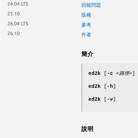
24.04 LTS
回報問題
25.10
版權
26.04 LTS
參考
26.10
作者
簡介
ed2k
[
-c
<路徑>
]
ed2k
[
-h
]
ed2k
[
-v
]
說明