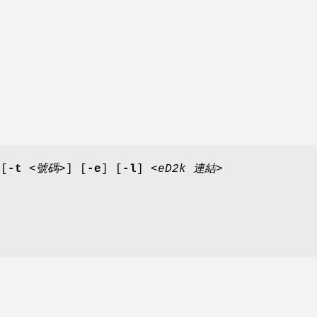
 [
-t
<號碼>
] [
-e
] [
-l
]
<eD2k 連結>