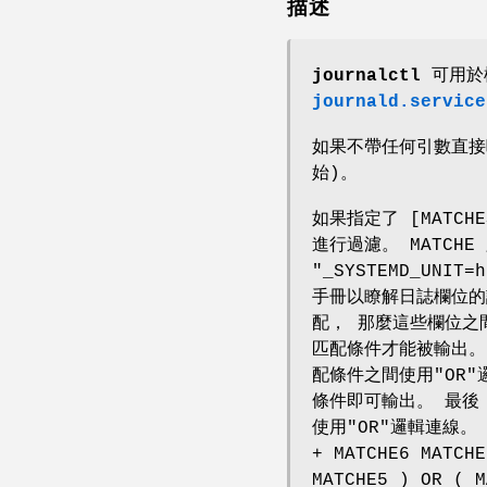
描述
journalctl
可用於
journald.service
如果不帶任何引數直接
始)。
如果指定了 [MATCH
進行過濾。 MATCHE 
"_SYSTEMD_UNIT
手冊以瞭解日誌欄位的詳
配， 那麼這些欄位之
匹配條件才能被輸出。 
配條件之間使用"OR
條件即可輸出。 最後，
使用"OR"邏輯連線。 也就
+ MATCHE6 MATCH
MATCHE5 ) OR ( M