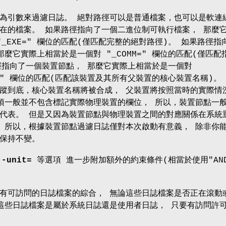
為引數來過濾日誌。 絕對路徑可以是普通檔案，也可以是軟連
在的檔案。 如果路徑指向了一個二進位制可執行檔案， 那麼
_EXE=" 欄位的匹配(僅匹配完整的絕對路徑)。 如果路徑指
麼它實際上相當於是一個對 "_COMM=" 欄位的匹配(僅匹配
徑指向了一個裝置節點， 那麼它實際上相當於是一個對
ICE=" 欄位的匹配(匹配該裝置及其所有父裝置的核心裝置名稱)。
蹤到底，核心裝置名稱將被合成， 父裝置將按照當時的實際情
項一般並不包含標記實際物理裝置的欄位， 所以，裝置節點一
代表。 但是又因為裝置節點與物理裝置之間的對應關係在系統
 所以，根據裝置節點過濾日誌僅對本次啟動有意義， 除非你
保持不變。
--unit=
等選項 進一步附加額外的約束條件(相當於使用"AN
有可訪問的日誌檔案的綜合， 無論這些日誌檔案是否正在滾動
這些日誌檔案是屬於系統日誌還是使用者日誌， 只要有訪問許