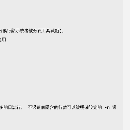
部分換行顯示或者被分頁工具截斷)。
他用
多的日誌行。 不過這個隱含的行數可以被明確設定的
-n
選