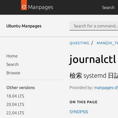
Manpages
Search
Ubuntu Manpages
questing
man(zh_T
journalctl
Home
Search
Browse
檢索 systemd 日
Provided by:
manpages-zh 
Other versions
18.04 LTS
On this page
20.04 LTS
SYNOPSIS
22.04 LTS