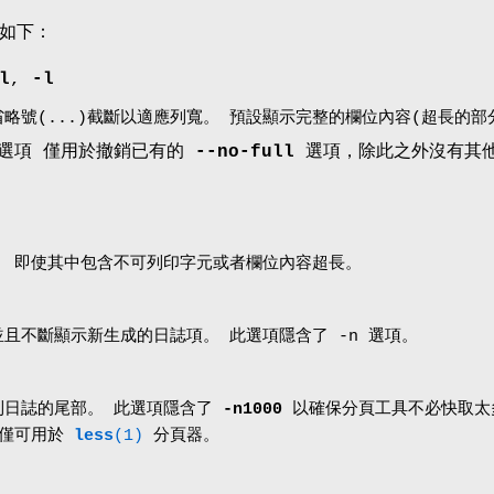
如下：
l
,
-l
略號(...)截斷以適應列寬。 預設顯示完整的欄位內容(超長的
選項 僅用於撤銷已有的
--no-full
選項，除此之外沒有其
， 即使其中包含不可列印字元或者欄位內容超長。
且不斷顯示新生成的日誌項。 此選項隱含了 -n 選項。
到日誌的尾部。 此選項隱含了
-n1000
以確保分頁工具不必快取太
項僅可用於
less
(1)
分頁器。