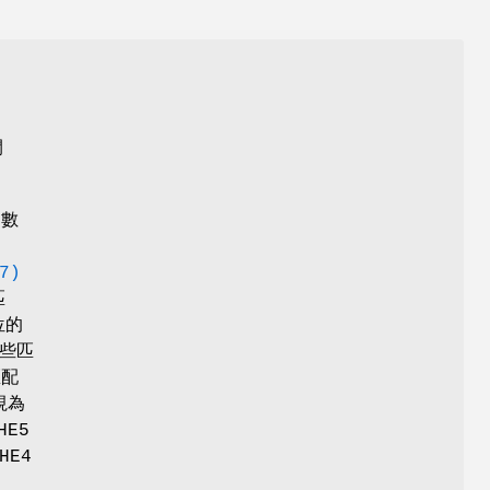
開
引數
7)
匹
位的
這些匹
匹配
視為
HE5
HE4