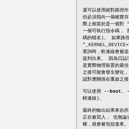
還可以使用絕對路徑作
但必須指向一個確實存
際上相當於是一個對 "
一個可執行指令碼， 那
碼的檔名)。 如果路
"_KERNEL_DEV
查詢時，軟連線會被追
提列出來。 因為日誌
是實際物理裝置的最佳
之後可能會發生變化，
認對應關係在重啟之後
可以使用
--boot
,
輯連線)。
最終的輸出結果來自所
正在被寫入， 也無論
權，就會被包括進來。