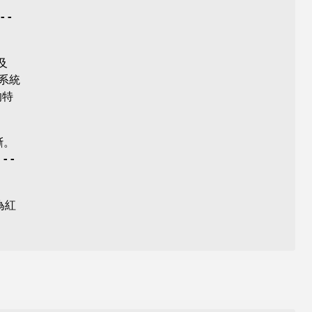
--
及
(系統
的特
斷。
用
--
為紅