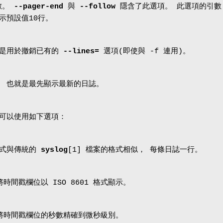
數。
--pager-end
與
--follow
隱含了此選項。 此選項的引數：
示預設值10行。
就是用於撤銷已有的
--lines=
選項(即使與 -f 連用)。
， 也就是最先顯示最新的日誌。
 可以使用如下選項：
格式與傳統的
syslog
[1] 檔案的格式相似， 每條日誌一行。
將時間戳欄位以 ISO 8601 格式顯示。
只是將時間戳欄位的秒數精確到微秒級別。