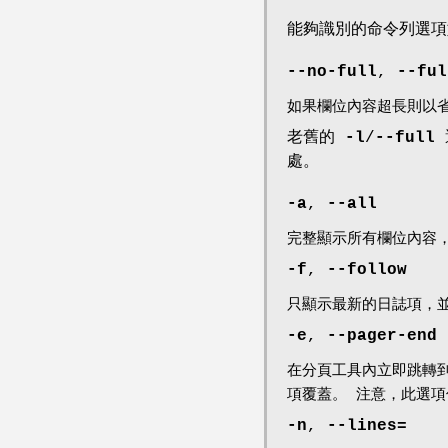
能夠識別的命令列選項
--no-full
,
--ful
如果欄位內容超長則以省
老舊的
-l
/
--full
處。
-a
,
--all
完整顯示所有欄位內容
-f
,
--follow
只顯示最新的日誌項，並
-e
,
--pager-end
在分頁工具內立即跳轉
項覆蓋。 注意，此選
-n
,
--lines=