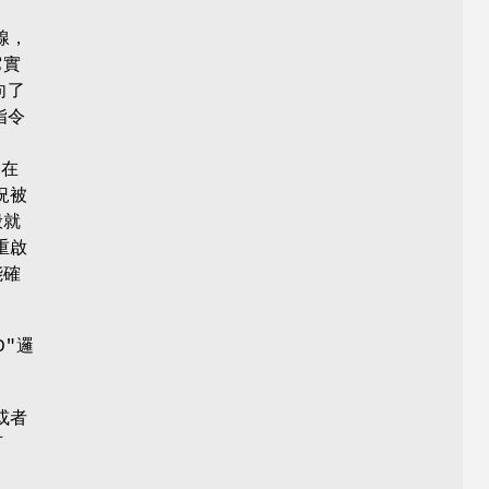
線，
它實
向了
指令
 在
況被
般就
重啟
能確
D"邏
或者
可