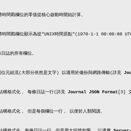
只是將時間戳欄位的零值從核心啟動時開始計算。
將時間戳欄位顯示為從"UNIX時間原點"(1970-1-1 00:00:00
條日誌的所有欄位。
位元組流(大部分依然是文字) 以適用於備份與網路傳輸(詳見
Jo
料結構格式化， 每條日誌一行(詳見
Journal JSON Format
[3] 
料結構格式化， 但是每個欄位一行， 以便於人類閱讀。
料結構格式化，每條日誌一行，但是用大括號包圍， 以適應
Server