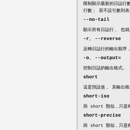
限制顯示最新的日誌行
行數； 若不設引數則表
--no-tail
顯示所有日誌行， 也
-r
,
--reverse
反轉日誌行的輸出順序
-o
,
--output=
控制日誌的輸出格式。
short
這是預設值， 其輸出
short-iso
與 short 類似，只是
short-precise
與 short 類似，