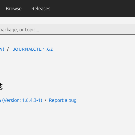
Browse
Releases
W)
journalctl.1.gz
誌
(Version: 1.6.4.3-1)
Report a bug