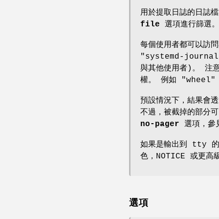
用於提取日誌的日誌
file
選項進行篩選
每個使用者都可以訪問
"systemd-jour
與其他使用者)。 注意
權。 例如 "whee
預設情況下，結果會
不過，被截掉的部分
no-pager
選項，參見
如果是輸出到 tty 
色，NOTICE 或更
選項