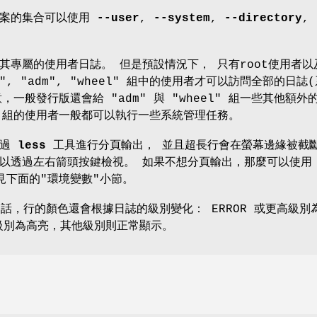
檔案的集合可以使用
--user
,
--system
,
--directory
,
。
其專屬的使用者日誌。 但是預設情況下， 只有root使用者以
nal", "adm", "wheel" 組中的使用者才可以訪問全部的日誌
，一般發行版還會給 "adm" 與 "wheel" 組一些其他額外
l" 組的使用者一般都可以執行一些系統管理任務。
透過
less
工具進行分頁輸出， 並且超長行會在螢幕邊緣被截
可以透過左右箭頭按鍵檢視。 如果不想分頁輸出，那麼可以使
下面的"環境變數"小節。
的話，行的顏色還會根據日誌的級別變化： ERROR 或更高級別
高級別為高亮，其他級別則正常顯示。