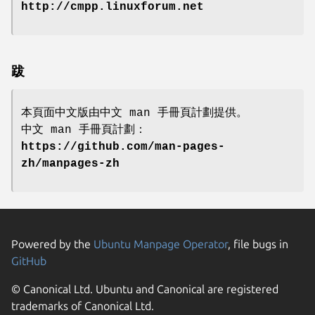
http://cmpp.linuxforum.net
跋
本頁面中文版由中文 man 手冊頁計劃提供。
中文 man 手冊頁計劃：
https://github.com/man-pages-
zh/manpages-zh
Powered by the
Ubuntu Manpage Operator
, file bugs in
GitHub
© Canonical Ltd. Ubuntu and Canonical are registered
trademarks of Canonical Ltd.