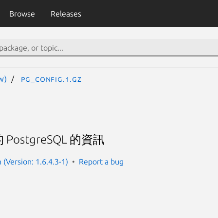
Browse
Releases
W)
pg_config.1.gz
ostgreSQL 的資訊
(Version: 1.6.4.3-1)
Report a bug