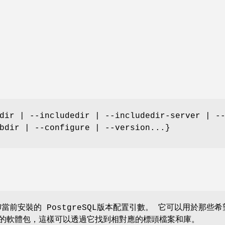
dir | --includedir | --includedir-server | -
bdir | --configure | --version...}
當前安裝的 PostgreSQL版本配置引數。 它可以用於那些希
相聯接的軟體包，這樣可以透過它找到相對應的標頭檔案和庫。