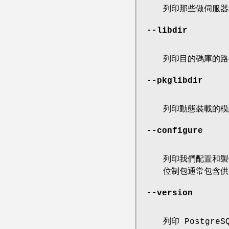
列印那些做伺服器
--libdir
列印目的碼庫的路
--pkglibdir
列印動態裝載的模
--configure
列印我們配置和製作
位制包通常包含供
--version
列印 Postgre