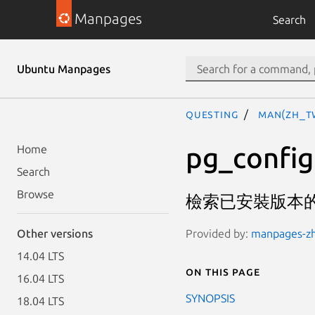
Manpages
Search
Ubuntu Manpages
questing
man(zh_T
pg_config
Home
Search
Browse
檢索已安裝版本的 P
Provided by:
manpages-zh 
Other versions
14.04 LTS
On this page
16.04 LTS
SYNOPSIS
18.04 LTS