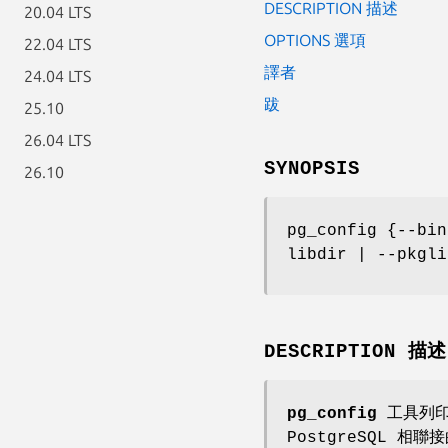
DESCRIPTION 描述
20.04 LTS
OPTIONS 選項
22.04 LTS
譯者
24.04 LTS
跋
25.10
26.04 LTS
SYNOPSIS
26.10
pg_config {--bin
libdir | --pkgli
DESCRIPTION 描述
pg_config
工具列印
PostgreSQL 