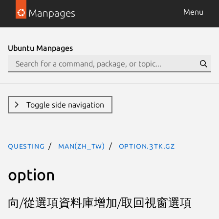
Manpages
Menu
Ubuntu Manpages
Toggle side navigation
questing
man(zh_TW)
option.3tk.gz
option
向/從選項資料庫增加/取回視窗選項