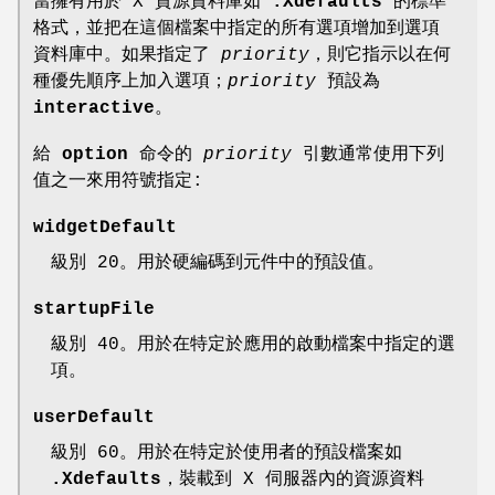
當擁有用於 X 資源資料庫如
.Xdefaults
的標準
格式，並把在這個檔案中指定的所有選項增加到選項
資料庫中。如果指定了
priority
，則它指示以在何
種優先順序上加入選項；
priority
預設為
interactive
。
給
option
命令的
priority
引數通常使用下列
值之一來用符號指定:
widgetDefault
級別 20。用於硬編碼到元件中的預設值。
startupFile
級別 40。用於在特定於應用的啟動檔案中指定的選
項。
userDefault
級別 60。用於在特定於使用者的預設檔案如
.Xdefaults
，裝載到 X 伺服器內的資源資料