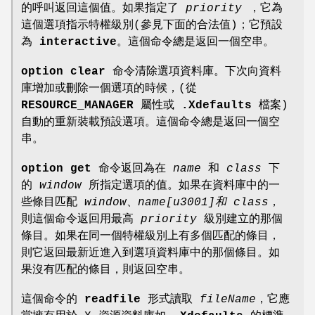
的呼叫返回這個值。如果指定了
priority
，它為
這個選項指示特權級別(參見下面的合法值)；它預設
為
interactive
。這個命令總是返回一個空串。
option clear
命令清除選項資料庫。下次向資料
庫增加或刪除一個選項的時候，(從
RESOURCE_MANAGER
屬性或
.Xdefaults
檔案)
自動的重新裝載預設選項。這個命令總是返回一個空
串。
option get
命令返回為在
name
和
class
下
的
window
所指定選項的值。如果在資料庫中的一
些條目匹配
window
、
name[u3001]和
class
，
則這個命令返回用最高
priority
級別建立的那個
條目。如果在同一個特權級別上有多個匹配的條目，
則它返回最新近進入到選項資料庫中的那個條目。如
果沒有匹配的條目，則返回空串。
這個命令的
readfile
形式讀取
fileName
，它應