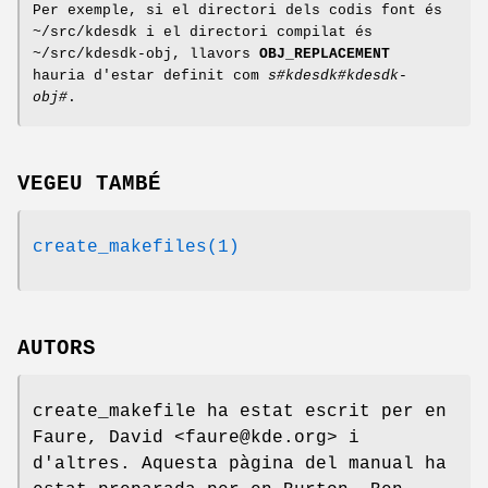
Per exemple, si el directori dels codis font és
~/src/kdesdk i el directori compilat és
~/src/kdesdk-obj, llavors
OBJ_REPLACEMENT
hauria d'estar definit com
s#kdesdk#kdesdk-
obj#
.
VEGEU TAMBÉ
create_makefiles(1)
AUTORS
create_makefile ha estat escrit per en
Faure, David <faure@kde.org> i
d'altres. Aquesta pàgina del manual ha