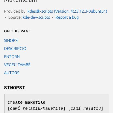
Provided by:
kdesdk-scripts (Version: 4:25.12.3-0ubuntu1)
Source:
kde-dev-scripts
Report a bug
On this page
SINOPSI
DESCRIPCIÓ
ENTORN
VEGEU TAMBÉ
AUTORS
SINOPSI
create_makefile
[
camí_relatiu/Makefile
] [
camí_relatiu
]