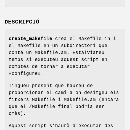
DESCRIPCIÓ
create_makefile
crea el Makefile.in i
el Makefile en un subdirectori que
conté un Makefile.am. Estalviareu
temps si executeu aquest script en
comptes de tornar a executar
«configure».
Tingueu present que haureu de
proporcionar el camí a on desitgeu els
fitxers Makefile i Makefile.am (encara
que el /Makefile final podria ser
omès).
Aquest script s'haurà d'executar des