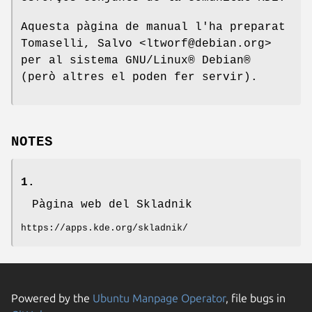
Aquesta pàgina de manual l'ha preparat
Tomaselli, Salvo <ltworf@debian.org>
per al sistema GNU/Linux® Debian®
(però altres el poden fer servir).
NOTES
1.
Pàgina web del Skladnik
https://apps.kde.org/skladnik/
Powered by the
Ubuntu Manpage Operator
, file bugs in