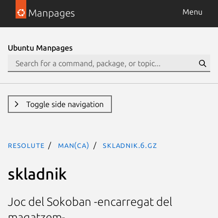
Manpages
Menu
Ubuntu Manpages
Toggle side navigation
resolute
man(ca)
skladnik.6.gz
skladnik
Joc del Sokoban -encarregat del
magatzem-