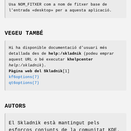
Usa NOM_FITXER com a nom de fitxer base de
l'entrada «desktop» per a aquesta aplicació.
VEGEU TAMBÉ
Hi ha disponible documentació d'usuari més
detallada des de
help:/skladnik
(podeu emprar
aquest URL o bé executar
khelpcenter
help:/skladnik
).
Pàgina web del Skladnik
[1]
kf6options(7)
qt6options(7)
AUTORS
El Skladnik està mantingut pels
esforços conjunts de la comunitat KDE.