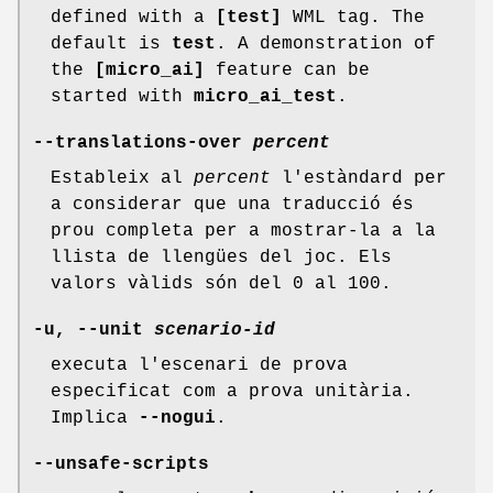
defined with a
[test]
WML tag. The
default is
test
. A demonstration of
the
[micro_ai]
feature can be
started with
micro_ai_test
.
--translations-over
percent
Estableix al
percent
l'estàndard per
a considerar que una traducció és
prou completa per a mostrar-la a la
llista de llengües del joc. Els
valors vàlids són del 0 al 100.
-u, --unit
scenario-id
executa l'escenari de prova
especificat com a prova unitària.
Implica
--nogui
.
--unsafe-scripts