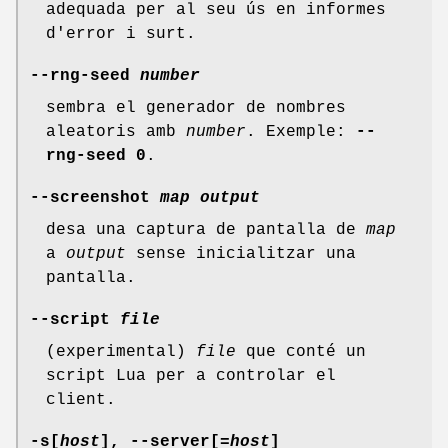
adequada per al seu ús en informes
d'error i surt.
--rng-seed
number
sembra el generador de nombres
aleatoris amb
number
. Exemple:
--
rng-seed
0
.
--screenshot
map
output
desa una captura de pantalla de
map
a
output
sense inicialitzar una
pantalla.
--script
file
(experimental)
file
que conté un
script Lua per a controlar el
client.
-s[
host
], --server[
=host
]