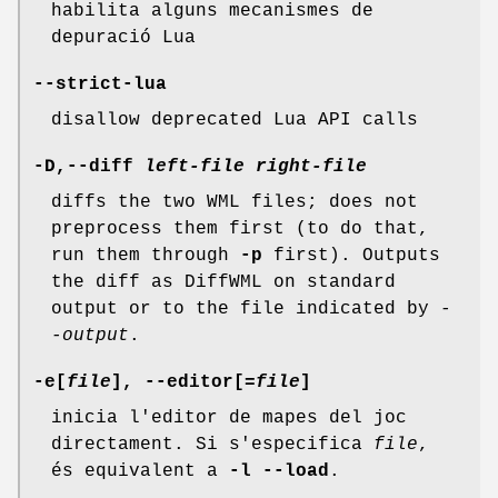
habilita alguns mecanismes de
depuració Lua
--strict-lua
disallow deprecated Lua API calls
-D,--diff
left-file
right-file
diffs the two WML files; does not
preprocess them first (to do that,
run them through
-p
first). Outputs
the diff as DiffWML on standard
output or to the file indicated by
-
-output
.
-e[
file
], --editor[
=file
]
inicia l'editor de mapes del joc
directament. Si s'especifica
file
,
és equivalent a
-l
--load
.