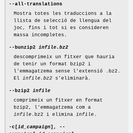
--all-translations
Mostra totes les traduccions a la
llista de selecció de llengua del
joc, fins i tot si es consideren
massa incompletes.
--bunzip2
infile.bz2
descomprimeix un fitxer que hauria
de tenir un format bzip2 i
l'emmagatzema sense l'extensió .bz2.
El
infile.bz2
s'eliminarà.
--bzip2
infile
comprimeix un fitxer en format
bzip2, l'emmagatzema com a
infile
.bz2 i elimina
infile
.
-c[
id_campaign
], --