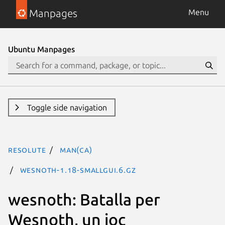
Manpages
Menu
Ubuntu Manpages
Toggle side navigation
resolute
man(ca)
wesnoth-1.18-smallgui.6.gz
wesnoth: Batalla per
Wesnoth, un joc