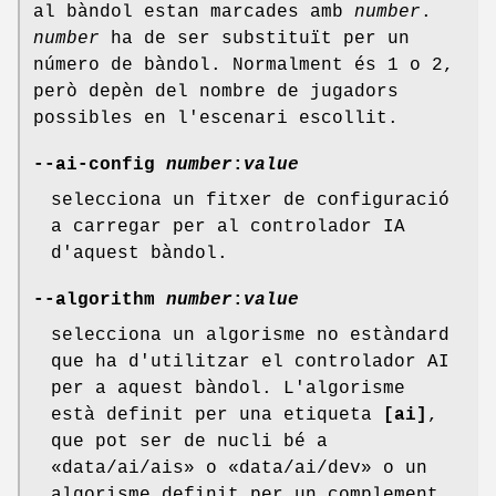
al bàndol estan marcades amb
number
.
number
ha de ser substituït per un
número de bàndol. Normalment és 1 o 2,
però depèn del nombre de jugadors
possibles en l'escenari escollit.
--ai-config
number
:
value
selecciona un fitxer de configuració
a carregar per al controlador IA
d'aquest bàndol.
--algorithm
number
:
value
selecciona un algorisme no estàndard
que ha d'utilitzar el controlador AI
per a aquest bàndol. L'algorisme
està definit per una etiqueta
[ai]
,
que pot ser de nucli bé a
«data/ai/ais» o «data/ai/dev» o un
algorisme definit per un complement.