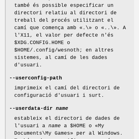
també és possible especificar un
directori relatiu al directori de
treball del procés utilitzant el
camí que comença amb «.\» o «..\». A
l'X11, el valor per defecte n'és
$XDG.CONFIG.HOME o
$HOME/.config/wesnoth; en altres
sistemes, al camí de les dades
d'usuari.
--userconfig-path
imprimeix el camí del directori de
configuració d'usuari i surt.
--userdata-dir
name
estableix el directori de dades de
l'usuari a
name
a $HOME o «My
Documents\My Games» per al Windows.