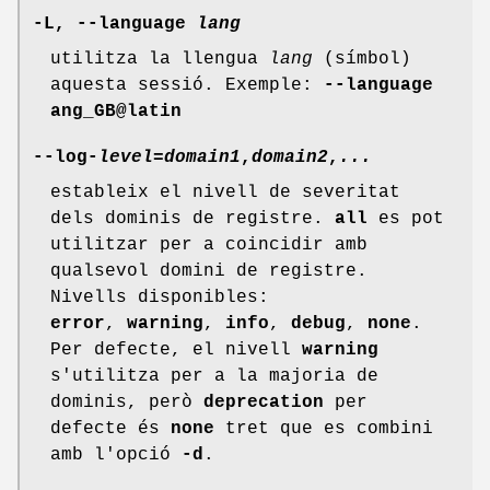
-L, --language
lang
utilitza la llengua
lang
(símbol)
aquesta sessió. Exemple:
--language
ang_GB@latin
--log-
level
=
domain1
,
domain2
,
...
estableix el nivell de severitat
dels dominis de registre.
all
es pot
utilitzar per a coincidir amb
qualsevol domini de registre.
Nivells disponibles:
error
,
warning
,
info
,
debug
,
none
.
Per defecte, el nivell
warning
s'utilitza per a la majoria de
dominis, però
deprecation
per
defecte és
none
tret que es combini
amb l'opció
-d
.