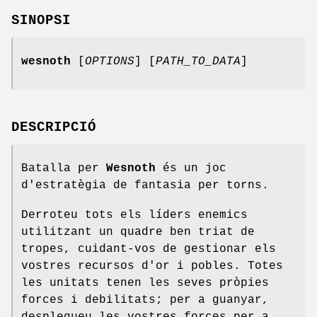
SINOPSI
wesnoth
[
OPTIONS
] [
PATH_TO_DATA
]
DESCRIPCIÓ
Batalla per
Wesnoth
és un joc
d'estratègia de fantasia per torns.
Derroteu tots els líders enemics
utilitzant un quadre ben triat de
tropes, cuidant-vos de gestionar els
vostres recursos d'or i pobles. Totes
les unitats tenen les seves pròpies
forces i debilitats; per a guanyar,
desplegueu les vostres forces per a