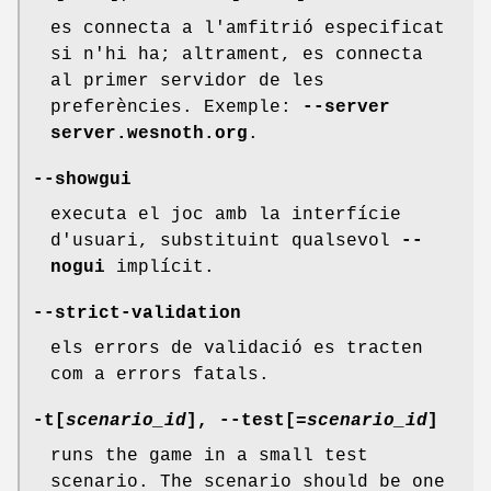
es connecta a l'amfitrió especificat
si n'hi ha; altrament, es connecta
al primer servidor de les
preferències. Exemple:
--server
server.wesnoth.org
.
--showgui
executa el joc amb la interfície
d'usuari, substituint qualsevol
--
nogui
implícit.
--strict-validation
els errors de validació es tracten
com a errors fatals.
-t[
scenario_id
], --test[
=scenario_id
]
runs the game in a small test
scenario. The scenario should be one