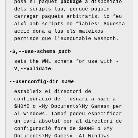
posa el paquet
package
a disposició
dels scripts lua, perquè puguin
carregar paquets arbitraris. No feu
això amb scripts no fiables! Aquesta
acció dona a lua els mateixos
permisos que l'executable wesnoth.
-S,--use-schema
path
sets the WML schema for use with
-
V,--validate
.
--userconfig-dir
name
estableix el directori de
configuració de l'usuari a
name
a
$HOME o «My Documents\My Games» per
al Windows. També podeu especificar
un camí absolut per al directori de
configuració fora de $HOME o «My
Documents\My Games». Al Windows