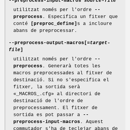
--preprocess-input-macros
source-file
utilitzat només per l'ordre
--
preprocess
. Especifica un fitxer que
conté
[preproc_define]
s a incloure
abans de preprocessar.
--preprocess-output-macros[
=target-
file
]
utilitzat només per l'ordre
--
preprocess
. Generarà totes les
macros preprocessades al fitxer de
destinació. Si no s'especifica el
fitxer, la sortida serà
«_MACROS_.cfg» al directori de
destinació de l'ordre de
preprocessament. El fitxer de
sortida es pot passar a
--
preprocess-input-macros
. Aquest
commutador s'ha de teclejar abans de