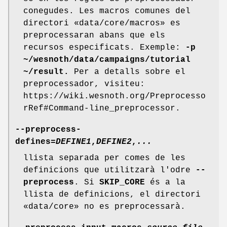
conegudes. Les macros comunes del
directori «data/core/macros» es
preprocessaran abans que els
recursos especificats. Exemple:
-p
~/wesnoth/data/campaigns/tutorial
~/result.
Per a detalls sobre el
preprocessador, visiteu:
https://wiki.wesnoth.org/Preprocesso
rRef#Command-line_preprocessor.
--preprocess-
defines=
DEFINE1
,
DEFINE2
,
...
llista separada per comes de les
definicions que utilitzarà l'odre
--
preprocess
. Si
SKIP_CORE
és a la
llista de definicions, el directori
«data/core» no es preprocessarà.