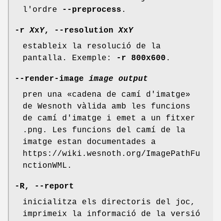
l'ordre
--preprocess
.
-r
X
x
Y
, --resolution
X
x
Y
estableix la resolució de la
pantalla. Exemple:
-r
800x600
.
--render-image
image
output
pren una «cadena de camí d'imatge»
de Wesnoth vàlida amb les funcions
de camí d'imatge i emet a un fitxer
.png. Les funcions del camí de la
imatge estan documentades a
https://wiki.wesnoth.org/ImagePathFu
nctionWML.
-R, --report
inicialitza els directoris del joc,
imprimeix la informació de la versió