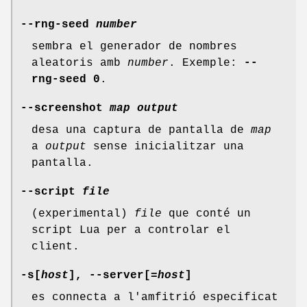
--rng-seed
number
sembra el generador de nombres
aleatoris amb
number
. Exemple:
--
rng-seed
0
.
--screenshot
map
output
desa una captura de pantalla de
map
a
output
sense inicialitzar una
pantalla.
--script
file
(experimental)
file
que conté un
script Lua per a controlar el
client.
-s[
host
], --server[
=host
]
es connecta a l'amfitrió especificat