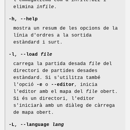
l'emmagatzema com a
infile
.bz2 i
elimina
infile
.
-h, --help
mostra un resum de les opcions de la
línia d'ordres a la sortida
estàndard i surt.
-l, --load
file
carrega la partida desada
file
del
directori de partides desades
estàndard. Si s'utilitza també
l'opció
-e
o
--editor
, inicia
l'editor amb el mapa del
file
obert.
Si és un directori, l'editor
s'iniciarà amb un diàleg de càrrega
de mapa obert.
-L, --language
lang