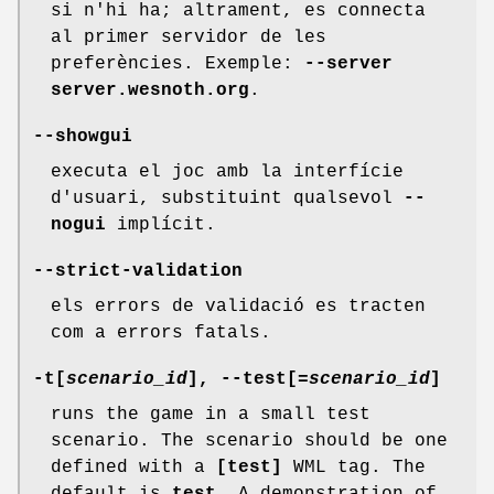
si n'hi ha; altrament, es connecta
al primer servidor de les
preferències. Exemple:
--server
server.wesnoth.org
.
--showgui
executa el joc amb la interfície
d'usuari, substituint qualsevol
--
nogui
implícit.
--strict-validation
els errors de validació es tracten
com a errors fatals.
-t[
scenario_id
], --test[
=scenario_id
]
runs the game in a small test
scenario. The scenario should be one
defined with a
[test]
WML tag. The