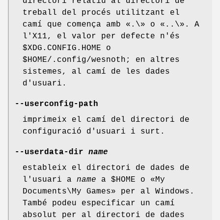
directori relatiu al directori de
treball del procés utilitzant el
camí que comença amb «.\» o «..\». A
l'X11, el valor per defecte n'és
$XDG.CONFIG.HOME o
$HOME/.config/wesnoth; en altres
sistemes, al camí de les dades
d'usuari.
--userconfig-path
imprimeix el camí del directori de
configuració d'usuari i surt.
--userdata-dir
name
estableix el directori de dades de
l'usuari a
name
a $HOME o «My
Documents\My Games» per al Windows.
També podeu especificar un camí
absolut per al directori de dades