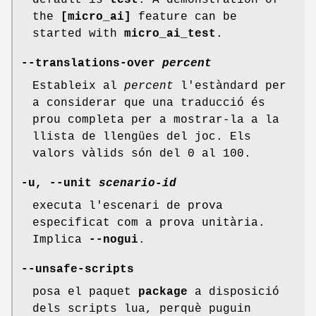
default is
test
. A demonstration of
the
[micro_ai]
feature can be
started with
micro_ai_test
.
--translations-over
percent
Estableix al
percent
l'estàndard per
a considerar que una traducció és
prou completa per a mostrar-la a la
llista de llengües del joc. Els
valors vàlids són del 0 al 100.
-u, --unit
scenario-id
executa l'escenari de prova
especificat com a prova unitària.
Implica
--nogui
.
--unsafe-scripts
posa el paquet
package
a disposició
dels scripts lua, perquè puguin