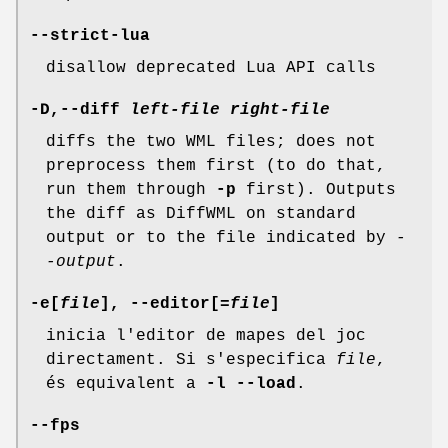
--strict-lua
disallow deprecated Lua API calls
-D,--diff
left-file
right-file
diffs the two WML files; does not
preprocess them first (to do that,
run them through
-p
first). Outputs
the diff as DiffWML on standard
output or to the file indicated by
-
-output
.
-e[
file
], --editor[
=file
]
inicia l'editor de mapes del joc
directament. Si s'especifica
file
,
és equivalent a
-l
--load
.
--fps