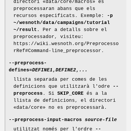
directori «data/core/macros» es
preprocessaran abans que els
recursos especificats. Exemple:
-p
~/wesnoth/data/campaigns/tutorial
~/result.
Per a detalls sobre el
preprocessador, visiteu:
https://wiki.wesnoth.org/Preprocesso
rRef#Command-line_preprocessor.
--preprocess-
defines=
DEFINE1
,
DEFINE2
,
...
llista separada per comes de les
definicions que utilitzarà l'odre
--
preprocess
. Si
SKIP_CORE
és a la
llista de definicions, el directori
«data/core» no es preprocessarà.
--preprocess-input-macros
source-file
utilitzat només per l'ordre
--