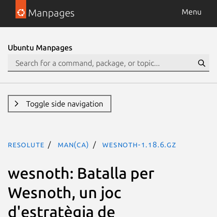
Manpages
Menu
Ubuntu Manpages
Toggle side navigation
resolute
man(ca)
wesnoth-1.18.6.gz
wesnoth: Batalla per
Wesnoth, un joc
d'estratègia de