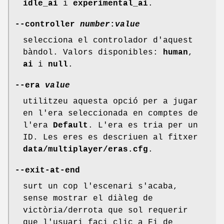
idle_ai
i
experimental_ai
.
--controller
number
:
value
selecciona el controlador d'aquest
bàndol. Valors disponibles:
human
,
ai
i
null
.
--era
value
utilitzeu aquesta opció per a jugar
en l'era seleccionada en comptes de
l'era
Default
. L'era es tria per un
ID. Les eres es descriuen al fitxer
data/multiplayer/eras.cfg
.
--exit-at-end
surt un cop l'escenari s'acaba,
sense mostrar el diàleg de
victòria/derrota que sol requerir
que l'usuari faci clic a Fi de