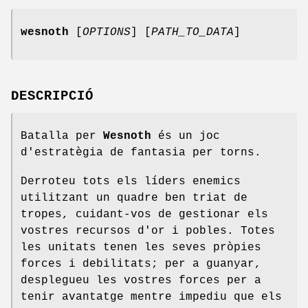
wesnoth
[
OPTIONS
] [
PATH_TO_DATA
]
DESCRIPCIÓ
Batalla per
Wesnoth
és un joc
d'estratègia de fantasia per torns.
Derroteu tots els líders enemics
utilitzant un quadre ben triat de
tropes, cuidant-vos de gestionar els
vostres recursos d'or i pobles. Totes
les unitats tenen les seves pròpies
forces i debilitats; per a guanyar,
desplegueu les vostres forces per a
tenir avantatge mentre impediu que els