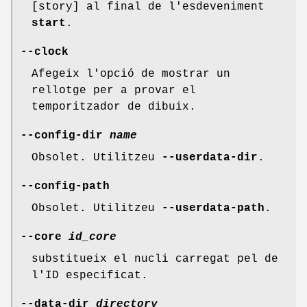
[story] al final de l'esdeveniment
start
.
--clock
Afegeix l'opció de mostrar un
rellotge per a provar el
temporitzador de dibuix.
--config-dir
name
Obsolet. Utilitzeu
--userdata-dir
.
--config-path
Obsolet. Utilitzeu
--userdata-path
.
--core
id_core
substitueix el nucli carregat pel de
l'ID especificat.
--data-dir
directory