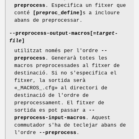
preprocess
. Especifica un fitxer que
conté
[preproc_define]
s a incloure
abans de preprocessar.
--preprocess-output-macros[
=target-
file
]
utilitzat només per l'ordre
--
preprocess
. Generarà totes les
macros preprocessades al fitxer de
destinació. Si no s'especifica el
fitxer, la sortida serà
«_MACROS_.cfg» al directori de
destinació de l'ordre de
preprocessament. El fitxer de
sortida es pot passar a
--
preprocess-input-macros
. Aquest
commutador s'ha de teclejar abans de
l'ordre
--preprocess
.