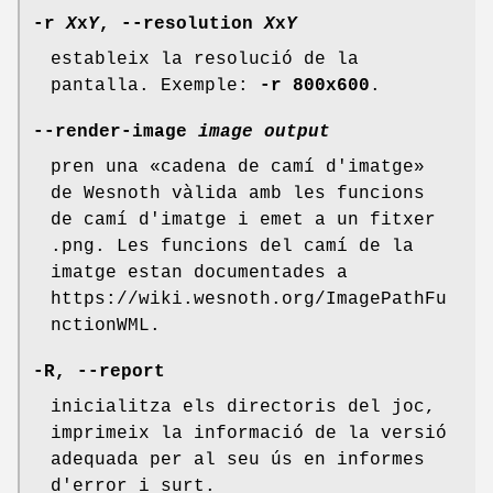
-r
X
x
Y
, --resolution
X
x
Y
estableix la resolució de la
pantalla. Exemple:
-r
800x600
.
--render-image
image
output
pren una «cadena de camí d'imatge»
de Wesnoth vàlida amb les funcions
de camí d'imatge i emet a un fitxer
.png. Les funcions del camí de la
imatge estan documentades a
https://wiki.wesnoth.org/ImagePathFu
nctionWML.
-R, --report
inicialitza els directoris del joc,
imprimeix la informació de la versió
adequada per al seu ús en informes
d'error i surt.