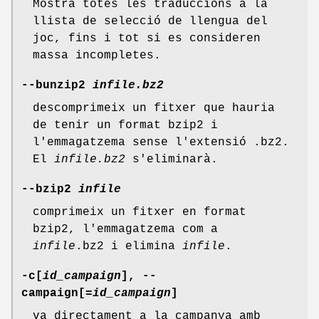
Mostra totes les traduccions a la
llista de selecció de llengua del
joc, fins i tot si es consideren
massa incompletes.
--bunzip2
infile.bz2
descomprimeix un fitxer que hauria
de tenir un format bzip2 i
l'emmagatzema sense l'extensió .bz2.
El
infile.bz2
s'eliminarà.
--bzip2
infile
comprimeix un fitxer en format
bzip2, l'emmagatzema com a
infile
.bz2 i elimina
infile
.
-c[
id_campaign
], --
campaign[
=id_campaign
]
va directament a la campanya amb