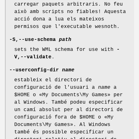
carregar paquets arbitraris. No feu
això amb scripts no fiables! Aquesta
acció dona a lua els mateixos
permisos que l'executable wesnoth.
-S,--use-schema
path
sets the WML schema for use with
-
V,--validate
.
--userconfig-dir
name
estableix el directori de
configuració de l'usuari a
name
a
$HOME o «My Documents\My Games» per
al Windows. També podeu especificar
un camí absolut per al directori de
configuració fora de $HOME o «My
Documents\My Games». Al Windows
també és possible especificar un