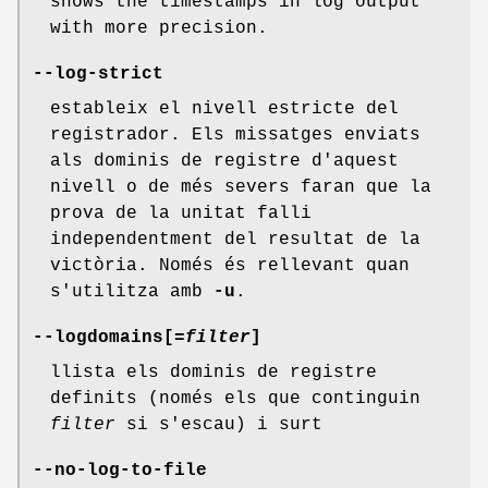
shows the timestamps in log output
with more precision.
--log-strict
estableix el nivell estricte del
registrador. Els missatges enviats
als dominis de registre d'aquest
nivell o de més severs faran que la
prova de la unitat falli
independentment del resultat de la
victòria. Només és rellevant quan
s'utilitza amb
-u
.
--logdomains[
=filter
]
llista els dominis de registre
definits (només els que continguin
filter
si s'escau) i surt
--no-log-to-file