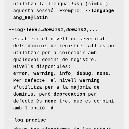
utilitza la llengua
lang
(símbol)
aquesta sessió. Exemple:
--language
ang_GB@latin
--log-
level
=
domain1
,
domain2
,
...
estableix el nivell de severitat
dels dominis de registre.
all
es pot
utilitzar per a coincidir amb
qualsevol domini de registre.
Nivells disponibles:
error
,
warning
,
info
,
debug
,
none
.
Per defecte, el nivell
warning
s'utilitza per a la majoria de
dominis, però
deprecation
per
defecte és
none
tret que es combini
amb l'opció
-d
.
--log-precise