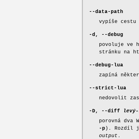
--data-path
vypíše cestu
-d, --debug
povoluje ve 
stránku na h
--debug-lua
zapíná někte
--strict-lua
nedovolit za
-D, --diff
levý-
porovná dva 
-p
). Rozdíl 
output
.