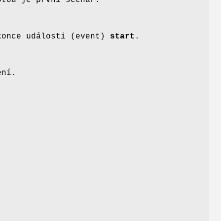
otou je první scénář.
 konce události (event)
start
.
ení.