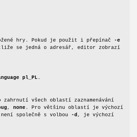
ožené hry. Pokud je použit i přepínač
-e
liže se jedná o adresář, editor zobrazí
anguage pl_PL
.
o zahrnutí všech oblastí zaznamenávání
bug
,
none
. Pro většinu oblastí je výchozí
 není společně s volbou
-d
, je výchozí