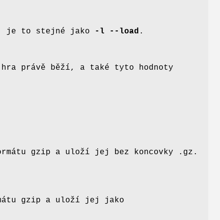
, je to stejné jako
-l --load
.
 hra právě běží, a také tyto hodnoty
ormátu gzip a uloží jej bez koncovky .gz.
mátu gzip a uloží jej jako