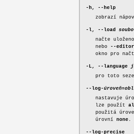
-h, --help
zobrazí nápo
-l, --load
soubo
načte uložen
nebo
--edito
okno pro nač
-L, --language
j
pro toto sez
--log-
úroveň
=
obl
nastavuje úr
lze použít
a
použitá úrov
úrovní
none
.
--log-precise