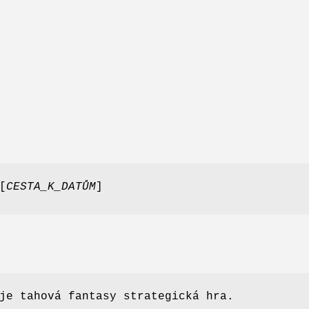
[
CESTA_K_DATŮM
]
e tahová fantasy strategická hra.