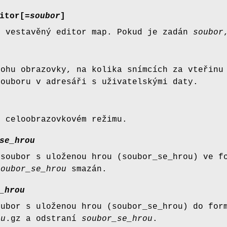
itor[
=soubor
]
í vestavěný editor map. Pokud je zadán
soubor
rohu obrazovky, na kolika snímcích za vteřinu
souboru v adresáři s uživatelskými daty.
v celoobrazovkovém režimu.
se_hrou
 soubor s uloženou hrou (soubor_se_hrou) ve f
soubor_se_hrou
smazán.
_hrou
oubor s uloženou hrou (soubor_se_hrou) do for
ou
.gz a odstraní
soubor_se_hrou
.