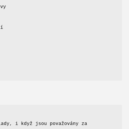
avy
ní
,
lady, i když jsou považovány za