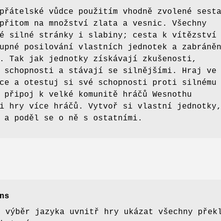
přátelské vůdce použitím vhodně zvolené sest
přitom na množství zlata a vesnic. Všechny
é silné stránky i slabiny; cesta k vítězství
upné posilování vlastních jednotek a zabráně
. Tak jak jednotky získávají zkušenosti,
 schopnosti a stávají se silnějšími. Hraj ve
ce a otestuj si své schopnosti proti silnému
 připoj k velké komunitě hráčů Wesnothu
i hry více hráčů. Vytvoř si vlastní jednotky
 a poděl se o ně s ostatními.
ns
o výběr jazyka uvnitř hry ukázat všechny přek