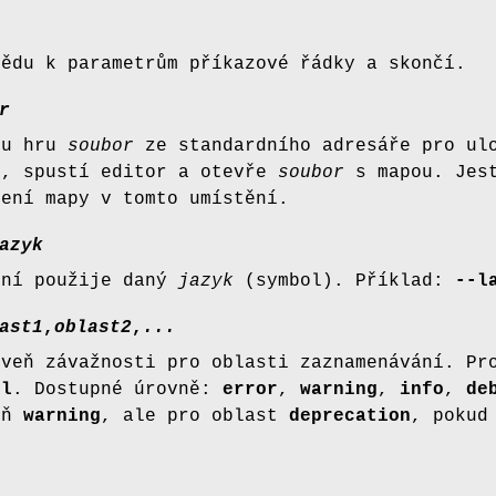
vědu k parametrům příkazové řádky a skončí.
r
ou hru
soubor
ze standardního adresáře pro ul
r
, spustí editor a otevře
soubor
s mapou. Jest
tení mapy v tomto umístění.
azyk
ení použije daný
jazyk
(symbol). Příklad:
--l
ast1
,
oblast2
,
...
oveň závažnosti pro oblasti zaznamenávání. Pr
ll
. Dostupné úrovně:
error
,
warning
,
info
,
de
eň
warning
, ale pro oblast
deprecation
, pokud