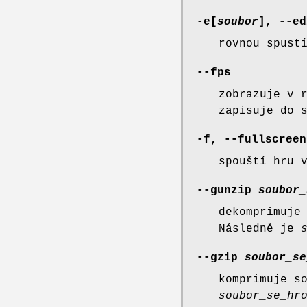
-e[
soubor
], --ed
rovnou spust
--fps
zobrazuje v 
zapisuje do 
-f, --fullscreen
spouští hru 
--gunzip
soubor_
dekomprimuje
Následně je
--gzip
soubor_se
komprimuje s
soubor_se_hr