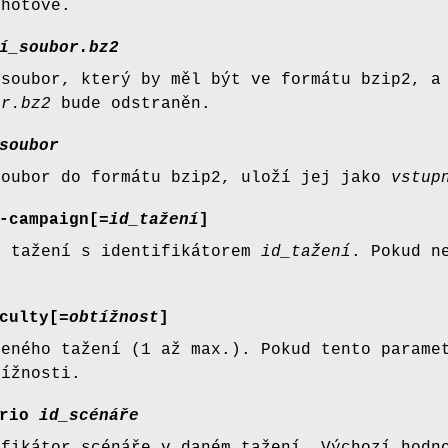
 hotové.
í_soubor.bz2
 soubor, který by měl být ve formátu bzip2, a
or.bz2
bude odstraněn.
soubor
soubor do formátu bzip2, uloží jej jako
vstup
-campaign[
=id_tažení
]
í tažení s identifikátorem
id_tažení
. Pokud n
culty[
=obtížnost
]
čeného tažení (1 až max.). Pokud tento parame
tížnosti.
rio
id_scénáře