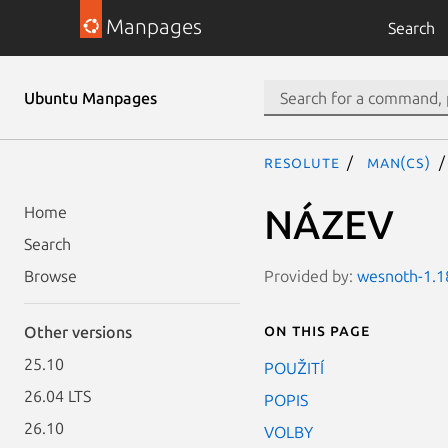
Manpages
Search
Ubuntu Manpages
resolute
man(cs)
NÁZEV
Home
Search
Provided by:
wesnoth-1.18
Browse
On this page
Other versions
25.10
POUŽITÍ
26.04 LTS
POPIS
26.10
VOLBY