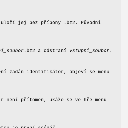
 uloží jej bez přípony .bz2. Původní
ní_soubor
.bz2 a odstraní
vstupní_soubor
.
ení zadán identifikátor, objeví se menu
tr není přítomen, ukáže se ve hře menu