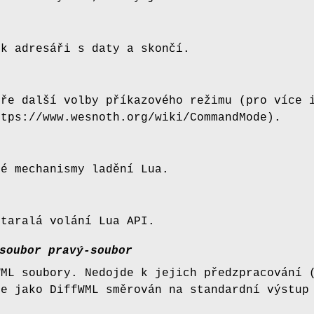
 k adresáři s daty a skončí.
hře další volby příkazového režimu (pro více 
ttps://www.wesnoth.org/wiki/CommandMode).
ré mechanismy ladění Lua.
staralá volání Lua API.
soubor
pravý-soubor
WML soubory. Nedojde k jejich předzpracování 
je jako DiffWML směrován na standardní výstup