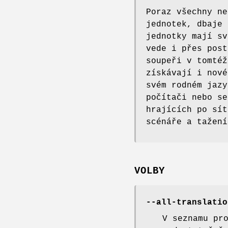
Poraz všechny ne
jednotek, dbaje 
jednotky mají sv
vede i přes post
soupeři v tomtéž
získávají i nové
svém rodném jazy
počítači nebo se
hrajících po sít
scénáře a tažení
VOLBY
--all-translatio
V seznamu pr