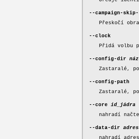
Určuje ident
--campaign-skip-
Přeskočí obr
--clock
Přidá volbu 
--config-dir
náz
Zastaralé, p
--config-path
Zastaralé, p
--core
id_jádra
nahradí načt
--data-dir
adres
nahradí adre