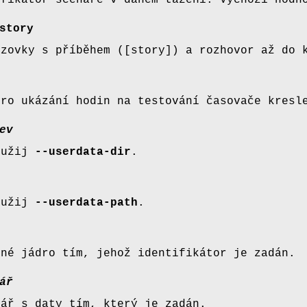
ifikátor scénáře v daném tažení. Výchozí hodn
story
azovky s příběhem ([story]) a rozhovor až do
pro ukázání hodin na testování časovače kresl
ev
oužij
--userdata-dir
.
oužij
--userdata-path
.
ené jádro tím, jehož identifikátor je zadán.
ář
sář s daty tím, který je zadán.