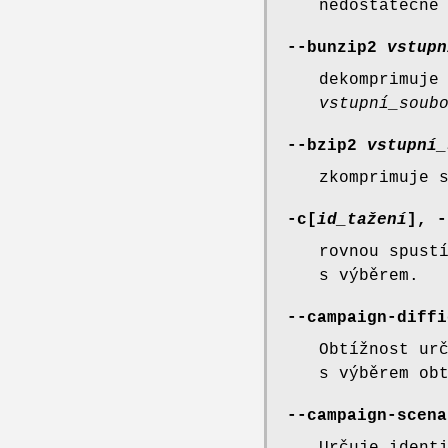
nedostatečně
--bunzip2
vstupn
dekomprimuje
vstupní_soub
--bzip2
vstupní_
zkomprimuje 
-c[
id_tažení
], -
rovnou spust
s výběrem.
--campaign-diffi
Obtížnost ur
s výběrem ob
--campaign-scena