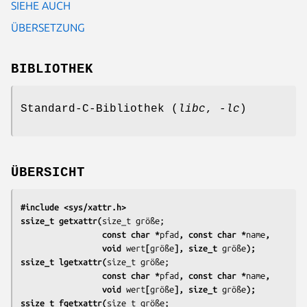
SIEHE AUCH
ÜBERSETZUNG
BIBLIOTHEK
Standard-C-Bibliothek (
libc
,
-lc
)
ÜBERSICHT
#include <sys/xattr.h>
ssize_t getxattr(
                 const char *
pfad
, const char *
name
,
                 void 
wert
[
größe
], size_t 
größe
);
ssize_t lgetxattr(
                 const char *
pfad
, const char *
name
,
                 void 
wert
[
größe
], size_t 
größe
);
ssize_t fgetxattr(