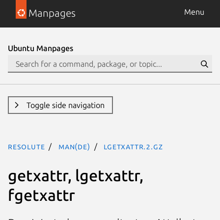
Manpages
Menu
Ubuntu Manpages
Toggle side navigation
resolute
man(de)
lgetxattr.2.gz
getxattr, lgetxattr,
fgetxattr