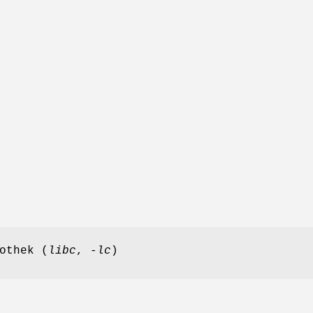
othek (
libc
,
-lc
)