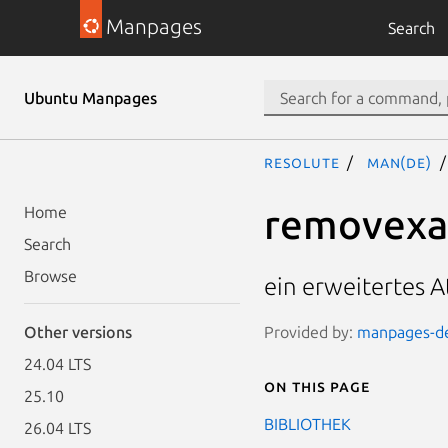
Manpages
Search
Ubuntu Manpages
resolute
man(de)
removexat
Home
Search
Browse
ein erweitertes A
Provided by:
manpages-de-
Other versions
24.04 LTS
On this page
25.10
BIBLIOTHEK
26.04 LTS