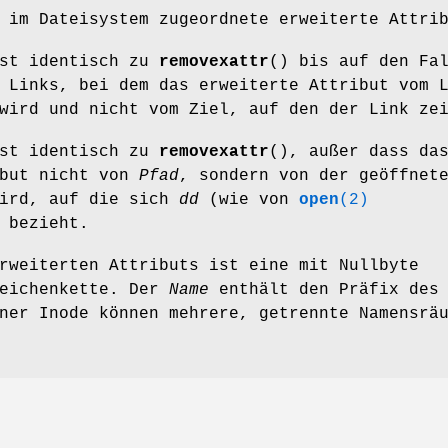
im Dateisystem zugeordnete erweiterte Attri
ist identisch zu
removexattr
() bis auf den Fa
 Links, bei dem das erweiterte Attribut vom 
wird und nicht vom Ziel, auf den der Link ze
ist identisch zu
removexattr
(), außer dass da
ibut nicht von
Pfad
, sondern von der geöffnet
wird, auf die sich
dd
(wie von
open
(2)
 bezieht.
rweiterten Attributs ist eine mit Nullbyte
Zeichenkette. Der
Name
enthält den Präfix des
ner Inode können mehrere, getrennte Namensrä