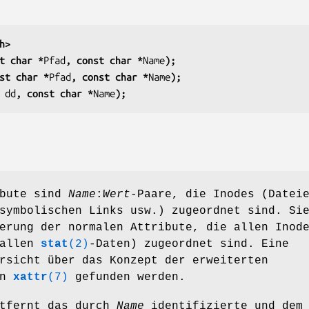
h>
t char *
Pfad
, const char *
Name
);
st char *
Pfad
, const char *
Name
);
 
dd
, const char *
Name
);
ibute sind
Name
:
Wert
-Paare, die Inodes (Datei
symbolischen Links usw.) zugeordnet sind. Si
erung der normalen Attribute, die allen Inod
 allen
stat
(2)
-Daten) zugeordnet sind. Eine
rsicht über das Konzept der erweiterten
in
xattr
(7)
gefunden werden.
ntfernt das durch
Name
identifizierte und dem