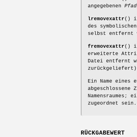
angegebenen
Pfad
lremovexattr
() 
des symbolischen
selbst entfernt 
fremovexattr
() 
erweiterte Attr
Datei entfernt 
zurückgeliefert)
Ein Name eines e
abgeschlossene 
Namensraumes; ei
zugeordnet sein.
RÜCKGABEWERT