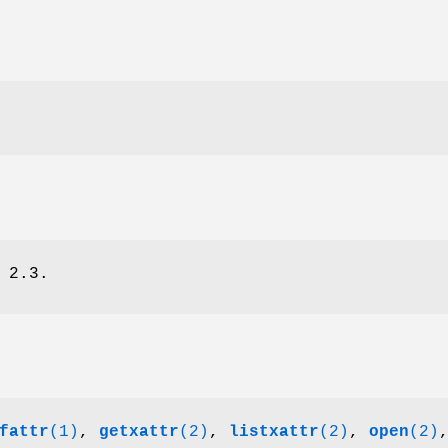
 2.3.
fattr
(1)
,
getxattr
(2)
,
listxattr
(2)
,
open
(2)