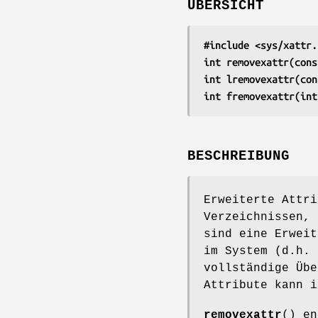
ÜBERSICHT
#include <sys/xattr.
int removexattr(cons
int lremovexattr(con
int fremovexattr(int
BESCHREIBUNG
Erweiterte Attr
Verzeichnissen, 
sind eine Erweit
im System (d.h.
vollständige Übe
Attribute kann 
removexattr
() e