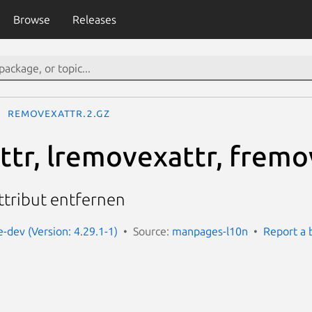
Browse
Releases
removexattr.2.gz
tr, lremovexattr, fremo
ttribut entfernen
dev (Version: 4.29.1-1)
Source:
manpages-l10n
Report a 