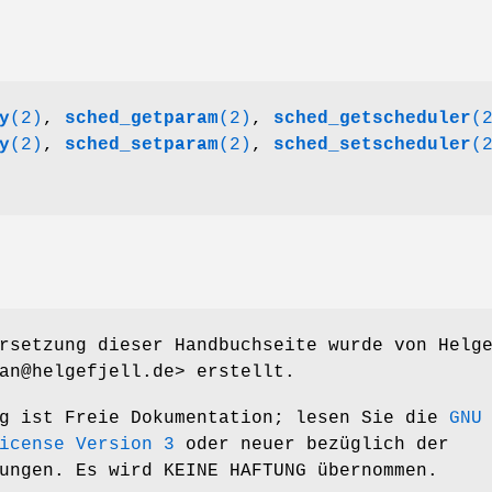
y
(2)
,
sched_getparam
(2)
,
sched_getscheduler
(
y
(2)
,
sched_setparam
(2)
,
sched_setscheduler
(
rsetzung dieser Handbuchseite wurde von Helg
an@helgefjell.de> erstellt.
ng ist Freie Dokumentation; lesen Sie die
GNU
icense Version 3
oder neuer bezüglich der
ungen. Es wird KEINE HAFTUNG übernommen.