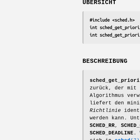
ÜBERSICHT
#include <sched.h>
int sched_get_priori
int sched_get_priori
BESCHREIBUNG
sched_get_priori
zurück, der mit
Algorithmus ver
liefert den mini
Richtlinie
ident
werden kann. Un
SCHED_RR
,
SCHED_
SCHED_DEADLINE
. 