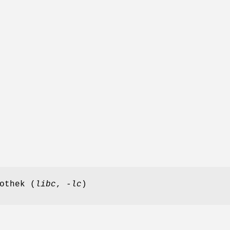
othek (
libc
,
-lc
)