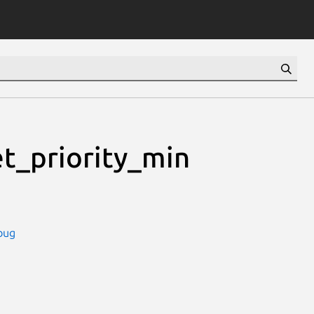
t_priority_min
bug