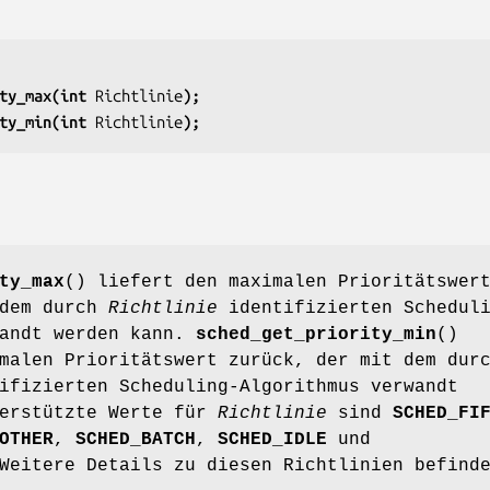
ty_max(int 
Richtlinie
);
ty_min(int 
Richtlinie
);
ty_max
() liefert den maximalen Prioritätswer
 dem durch
Richtlinie
identifizierten Scheduli
wandt werden kann.
sched_get_priority_min
()
malen Prioritätswert zurück, der mit dem dur
ifizierten Scheduling-Algorithmus verwandt
terstützte Werte für
Richtlinie
sind
SCHED_FI
OTHER
,
SCHED_BATCH
,
SCHED_IDLE
und
Weitere Details zu diesen Richtlinien befind