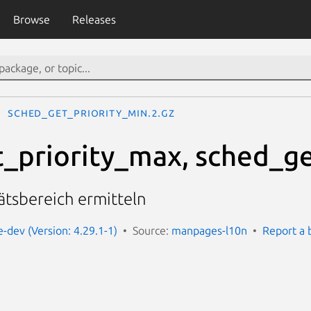
Browse
Releases
sched_get_priority_min.2.gz
_priority_max, sched_ge
tätsbereich ermitteln
dev (Version: 4.29.1-1)
Source:
manpages-l10n
Report a 