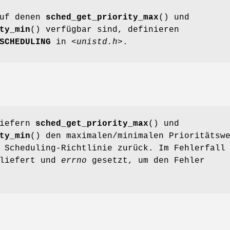
auf denen
sched_get_priority_max
() und
ty_min
() verfügbar sind, definieren
SCHEDULING
in
<unistd.h>
.
liefern
sched_get_priority_max
() und
ty_min
() den maximalen/minimalen Prioritätsw
 Scheduling-Richtlinie zurück. Im Fehlerfall
eliefert und
errno
gesetzt, um den Fehler