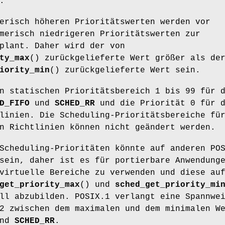
.
erisch höheren Prioritätswerten werden vor
merisch niedrigeren Prioritätswerten zur
plant. Daher wird der von
ty_max
() zurückgelieferte Wert größer als de
iority_min
() zurückgelieferte Wert sein.
n statischen Prioritätsbereich 1 bis 99 für 
D_FIFO
und
SCHED_RR
und die Priorität 0 für 
linien. Die Scheduling-Prioritätsbereiche fü
n Richtlinien können nicht geändert werden.
Scheduling-Prioritäten könnte auf anderen PO
sein, daher ist es für portierbare Anwendung
virtuelle Bereiche zu verwenden und diese au
get_priority_max
() und
sched_get_priority_mi
ll abzubilden. POSIX.1 verlangt eine Spannwe
2 zwischen dem maximalen und dem minimalen W
nd
SCHED_RR
.