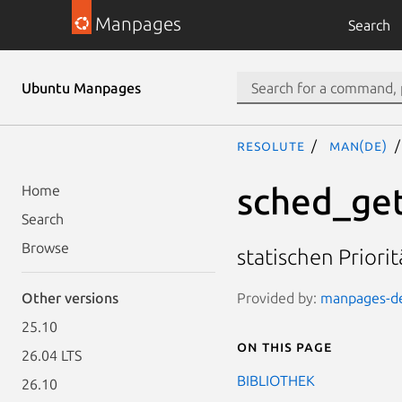
Manpages
Search
Ubuntu Manpages
resolute
man(de)
sched_get
Home
Search
Browse
statischen Priori
Provided by:
manpages-de-
Other versions
25.10
On this page
26.04 LTS
BIBLIOTHEK
26.10