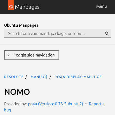
Manpages
Menu
Ubuntu Manpages
Toggle side navigation
resolute
man(eo)
po4a-display-man.1.gz
NOMO
Provided by:
po4a (Version: 0.73-2ubuntu2)
Report a
bug