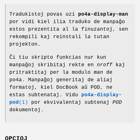
Tradukistoj povas uzi
po4a-display-man
por vidi kiel ilia traduko de manpaĝo
estos prezentita al la finuzantoj, sen
rekompili kaj reinstali la tutan
projekton.
Ĉi tiu skripto funkcias nur kun
manpaĝoj skribitaj rekte en
nroff
kaj
pritraktitaj per la modulo
man
de
po4a. Manpaĝoj generitaj de aliaj
formatoj, kiel DocBook aŭ POD, ne
estas subtenataj. Vidu
po4a-display-
pod
(1)
por ekvivalentaj subtenaj
POD
dokumentoj.
OPCIOJ