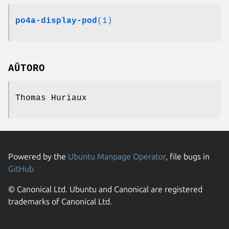
po4a-display-pod
(1)
AŬTORO
Thomas Huriaux
Powered by the
Ubuntu Manpage Operator
, file bugs in
GitHub
© Canonical Ltd. Ubuntu and Canonical are registered
trademarks of Canonical Ltd.