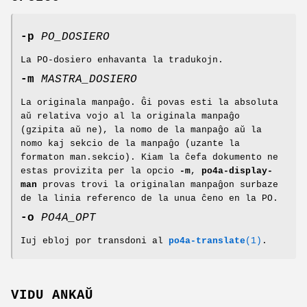
-p
PO_DOSIERO
La PO-dosiero enhavanta la tradukojn.
-m
MASTRA_DOSIERO
La originala manpaĝo. Ĝi povas esti la absoluta
aŭ relativa vojo al la originala manpaĝo
(gzipita aŭ ne), la nomo de la manpaĝo aŭ la
nomo kaj sekcio de la manpaĝo (uzante la
formaton man.sekcio). Kiam la ĉefa dokumento ne
estas provizita per la opcio
-m
,
po4a-display-
man
provas trovi la originalan manpaĝon surbaze
de la linia referenco de la unua ĉeno en la PO.
-o
PO4A_OPT
Iuj ebloj por transdoni al
po4a-translate
(1)
.
VIDU ANKAŬ