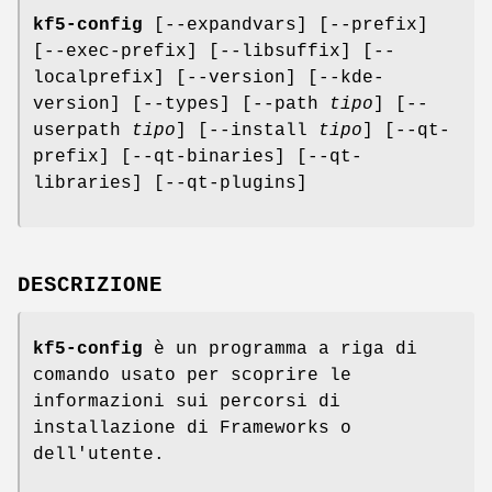
kf5-config
[--expandvars] [--prefix]
[--exec-prefix] [--libsuffix] [--
localprefix] [--version] [--kde-
version] [--types] [--path
tipo
] [--
userpath
tipo
] [--install
tipo
] [--qt-
prefix] [--qt-binaries] [--qt-
libraries] [--qt-plugins]
DESCRIZIONE
kf5-config
è un programma a riga di
comando usato per scoprire le
informazioni sui percorsi di
installazione di Frameworks o
dell'utente.