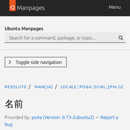
Manpages
Menu
Ubuntu Manpages
Toggle side navigation
resolute
man(ja)
Locale::Po4a::Sgml.3pm.gz
名前
Provided by:
po4a (Version: 0.73-2ubuntu2)
Report a
bug