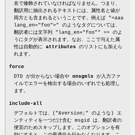
名で修飾されていなければなりません。つまり、
翻訳用に抽出されるテキストには、属性名と値が
両方とも含まれるということです。例えば
"<aaa
lang_en="foo">"
のようなタグについては、
翻訳者には文字列
"lang_en="foo""
>> のよ
うにタグが表示されます。なお、ここで与えた属
性は自動的に
attributes
のリストにも加えら
れます。
force
DTD が分からない場合や
onsgmls
が入力ファ
イルでエラーを検出する場合のいずれでも処理し
ます。
include-all
デフォルトでは、(
"&version;"
のような) エ
ンティティを一つだけ含む msgid は、翻訳者の
便宜のためスキップします。このオプションを有
効にすると、この最適化を行わなくなります。こ