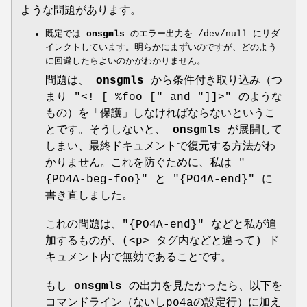
ような問題があります。
既定では
onsgmls
のエラー出力を /dev/null にリダ
イレクトしています。明らかにまずいのですが、どのよう
に回避したらよいのかがわかりません。
問題は、
onsgmls
から条件付き取り込み（つ
まり
"<! [ %foo ["
and
"]]>"
のような
もの）を「保護」しなければならないというこ
とです。そうしないと、
onsgmls
が展開して
しまい、最終ドキュメントで復元する方法がわ
かりません。これを防ぐために、私は
"
{PO4A-beg-foo}"
と
"{PO4A-end}"
に
書き直しました。
これの問題は、
"{PO4A-end}"
などと私が追
加するものが、(<p> タグ内などと違って) ド
キュメント内で無効であることです。
もし
onsgmls
の出力を見たかったら、以下を
コマンドライン（ないしpo4aの設定行）に加え