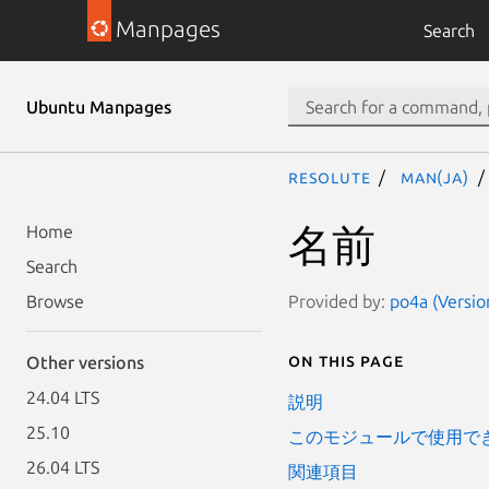
Manpages
Search
Ubuntu Manpages
resolute
man(ja)
名前
Home
Search
Provided by:
po4a (Versio
Browse
On this page
Other versions
24.04 LTS
説明
25.10
このモジュールで使用で
26.04 LTS
関連項目