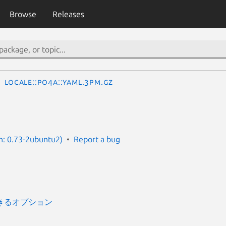
Browse
Releases
Locale::Po4a::Yaml.3pm.gz
n: 0.73-2ubuntu2)
Report a bug
きるオプション