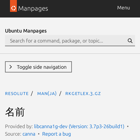
Manpages
Menu
Ubuntu Manpages
Toggle side navigation
resolute
man(ja)
RkGetLex.3.gz
名前
Provided by:
libcanna1g-dev (Version: 3.7p3-26build1)
Source:
canna
Report a bug