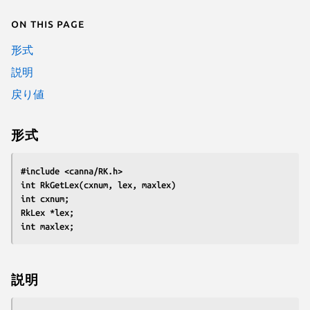
On this page
形式
説明
戻り値
形式
#include <canna/RK.h>
int RkGetLex(cxnum, lex, maxlex)
int cxnum;
RkLex *lex;
int maxlex;
説明