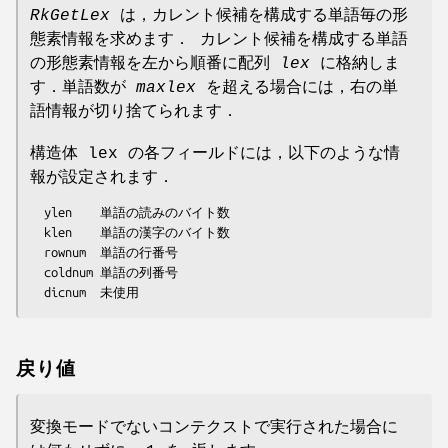
RkGetLex
は，カレント候補を構成する単語毎の形
態素情報を求めます． カレント候補を構成する単語
の形態素情報を左から順番に配列
lex
に格納しま
す．単語数が
maxlex
を超える場合には，右の単
語情報が切り捨てられます．
構造体 lex の各フィールドには，以下のような情
報が設定されます．
  ylen    単語の読みのバイト数

  klen    単語の漢字のバイト数

  rownum  単語の行番号

  coldnum 単語の列番号

  dicnum  未使用
戻り値
変換モードでないコンテクストで実行された場合に