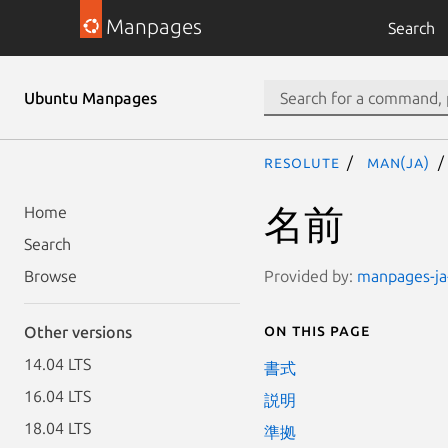
Manpages
Search
Ubuntu Manpages
resolute
man(ja)
名前
Home
Search
Provided by:
manpages-ja-
Browse
On this page
Other versions
14.04 LTS
書式
16.04 LTS
説明
18.04 LTS
準拠