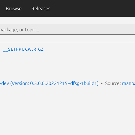
Browse
Releases
__setfpucw.3.gz
dev (Version: 0.5.0.0.20221215+dfsg-1build1)
Source:
manpa