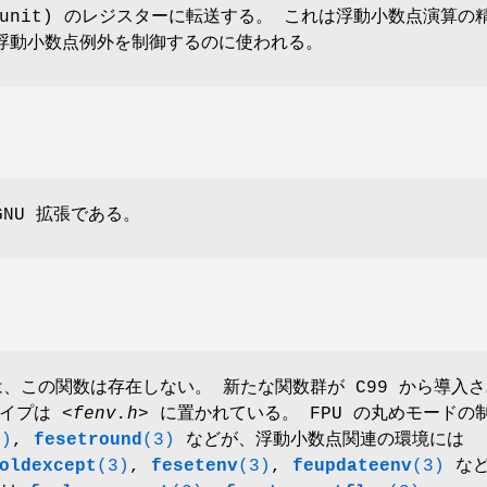
int unit) のレジスターに転送する。 これは浮動小数点演算の
浮動小数点例外を制御するのに使われる。
NU 拡張である。
降では、この関数は存在しない。 新たな関数群が C99 から導入
タイプは
<fenv.h>
に置かれている。 FPU の丸めモードの
3)
,
fesetround
(3)
などが、浮動小数点関連の環境には
oldexcept
(3)
,
fesetenv
(3)
,
feupdateenv
(3)
な