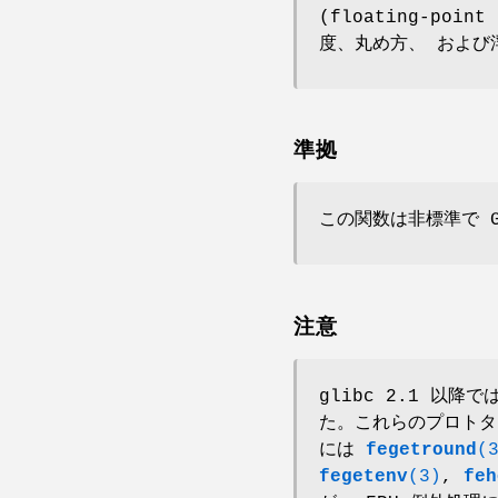
(floating-po
度、丸め方、 および
準拠
この関数は非標準で G
注意
glibc 2.1 以
た。これらのプロト
には
fegetround
(
fegetenv
(3)
,
feh