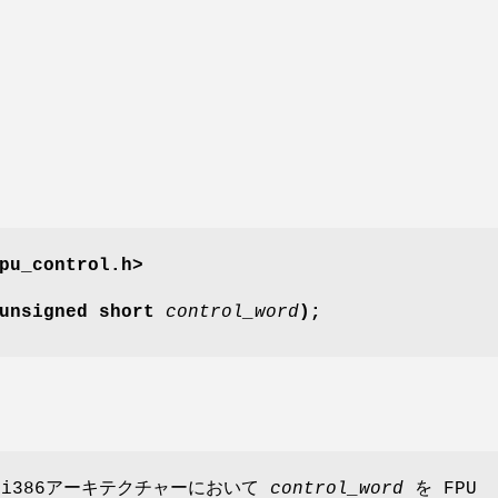
pu_control.h>
(unsigned short
control_word
);
、i386アーキテクチャーにおいて
control_word
を FPU