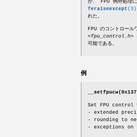
が、 FPU 例外処理
feraiseexcept
(3)
れた。
FPU のコントロー
<fpu_control.h>
可能である。
例
__setfpucw(0x137
Set FPU control 
- extended preci
- rounding to ne
- exceptions on 