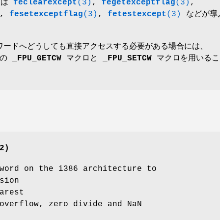
には
feclearexcept
(3)
,
fegetexceptflag
(3)
,
,
fesetexceptflag
(3)
,
fetestexcept
(3)
などが導
ルワードへどうしても直接アクセスする必要がある場合には、
の
_FPU_GETCW
マクロと
_FPU_SETCW
マクロを用いるこ
2)
word on the i386 architecture to
sion
arest
overflow, zero divide and NaN