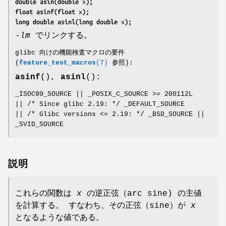
double asin(double 
x
);
float asinf(float 
x
);
long double asinl(long double 
x
);
-lm
でリンクする。
glibc 向けの機能検査マクロの要件
(
feature_test_macros
(7)
参照):
asinf
(),
asinl
():
_ISOC99_SOURCE || _POSIX_C_SOURCE >= 200112L
|| /* Since glibc 2.19: */ _DEFAULT_SOURCE
|| /* Glibc versions <= 2.19: */ _BSD_SOURCE ||
_SVID_SOURCE
説明
これらの関数は
x
の逆正弦（arc sine) の主値
を計算する。 すなわち、その正弦（sine）が
x
となるような値である。