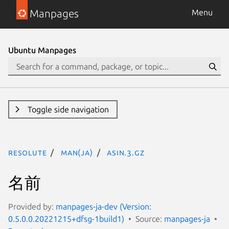
Manpages
Menu
Ubuntu Manpages
Toggle side navigation
resolute
man(ja)
asin.3.gz
名前
Provided by:
manpages-ja-dev (Version:
0.5.0.0.20221215+dfsg-1build1)
Source:
manpages-ja