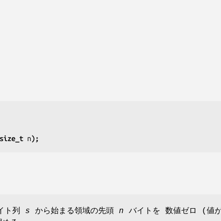
size_t 
n
);
バイト列
s
から始まる領域の先頭
n
バイトを 数値ゼロ (値