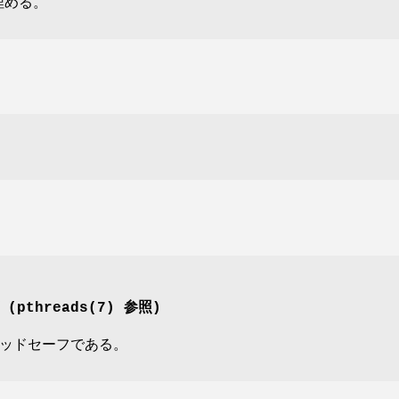
埋める。
 (
pthreads(7)
参照)
レッドセーフである。