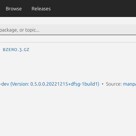
Browse
Releases
bzero.3.gz
dev (Version: 0.5.0.0.20221215+dfsg-1build1)
Source:
manpa