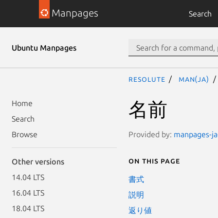
Manpages
Search
Ubuntu Manpages
resolute
man(ja)
名前
Home
Search
Provided by:
manpages-ja-
Browse
On this page
Other versions
14.04 LTS
書式
16.04 LTS
説明
18.04 LTS
返り値