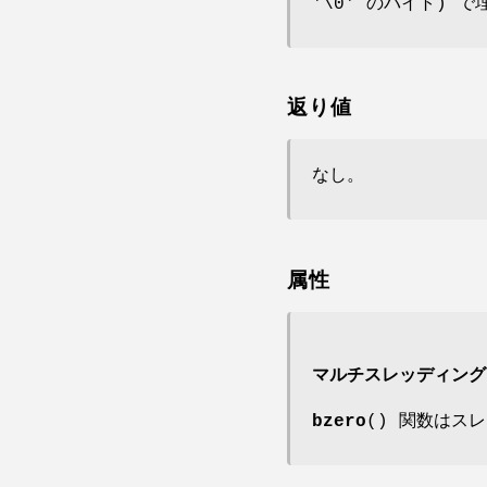
'\0' のバイト) で
返り値
なし。
属性
マルチスレッディング
bzero
() 関数はス