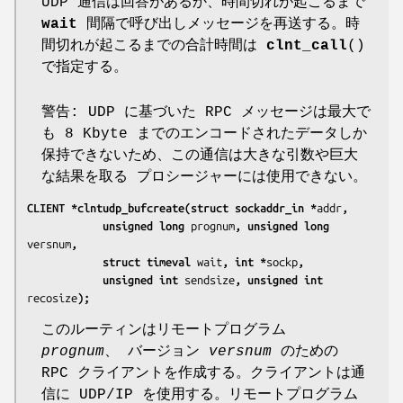
UDP 通信は回答があるか、時間切れが起こるまで
wait
間隔で呼び出しメッセージを再送する。時
間切れが起こるまでの合計時間は
clnt_call
()
で指定する。
警告: UDP に基づいた RPC メッセージは最大で
も 8 Kbyte までのエンコードされたデータしか
保持できないため、この通信は大きな引数や巨大
な結果を取る プロシージャーには使用できない。
CLIENT *clntudp_bufcreate(struct sockaddr_in *
addr
,
            unsigned long 
prognum
, unsigned long 
versnum
,
            struct timeval 
wait
, int *
sockp
,
            unsigned int 
sendsize
, unsigned int 
recosize
);
このルーティンはリモートプログラム
prognum
、 バージョン
versnum
のための
RPC クライアントを作成する。クライアントは通
信に UDP/IP を使用する。リモートプログラム