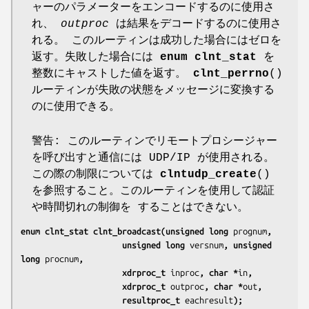
ャーのパラメーターをエンコードするのに使用さ
れ、
outproc
は結果をデコードするのに使用さ
れる。 このルーティンは成功した場合にはゼロを
返す。失敗した場合には
enum clnt_stat
を
整数にキャストした値を返す。
clnt_perrno
()
ルーティンが失敗の状態をメッセージに変換する
のに使用できる。
警告: このルーティンでリモートプロシージャー
を呼び出すと通信には UDP/IP が使用される。
この際の制限については
clntudp_create
()
を参照すること。このルーティンを使用して認証
や時間切れの制御を することはできない。
enum clnt_stat clnt_broadcast(unsigned long 
prognum
,
                     unsigned long 
versnum
, unsigned 
long 
procnum
,
                     xdrproc_t 
inproc
, char *
in
,
                     xdrproc_t 
outproc
, char *
out
,
                     resultproc_t 
eachresult
);