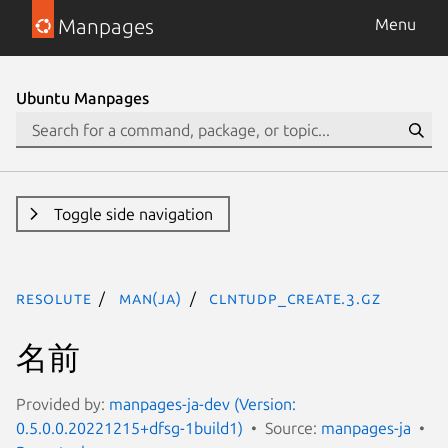
Manpages
Menu
Ubuntu Manpages
Toggle side navigation
resolute
man(ja)
clntudp_create.3.gz
名前
Provided by:
manpages-ja-dev (Version:
0.5.0.0.20221215+dfsg-1build1)
Source:
manpages-ja