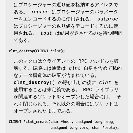
はプロシージャーの返り値を格納するアドレスで
ある。
inproc
はプロシージャーのパラメータ
ーをエンコードするのに使用される。
outproc
はプロシージャーの返り値をデコードするのに使
用される。
tout
は結果が返されるのを待つ時間
である。
clnt_destroy(CLIENT *
clnt
);
このマクロはクライアントの RPC ハンドルを破
壊する。破壊には通常は
clnt
自身も含めて私的
なデータ構造体の破棄が含まれている。
clnt_destroy
() の呼び出しの後に
clnt
を
使用することは未定義である。 RPC ライブラリ
が関連するソケットをオープンした場合には、 そ
れも閉じられる。それ以外の場合にはソケットは
オープンされたままである。
CLIENT *clnt_create(char *
host
, unsigned long 
prog
,
                    unsigned long 
vers
, char *
proto
);