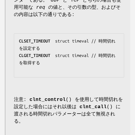
ンターである。 UDP と TCP どちらの場合も使
用可能な
req
の値と、その引数の型、およびそ
の内容は以下の通りである:
CLSET_TIMEOUT
struct timeval
 // 時間切れ
CLGET_TIMEOUT
struct timeval
 // 時間切れ
を取得する

注意:
clnt_control
() を使用して時間切れを
設定した場合にはそれ以後は
clnt_call
() に
渡される時間切れパラメーターは全て無視され
る。