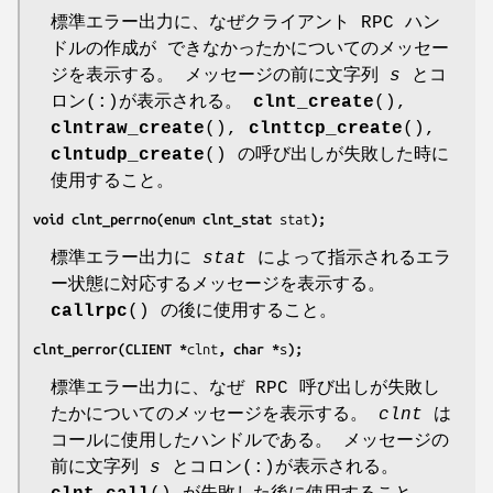
標準エラー出力に、なぜクライアント RPC ハン
ドルの作成が できなかったかについてのメッセー
ジを表示する。 メッセージの前に文字列
s
とコ
ロン(:)が表示される。
clnt_create
(),
clntraw_create
(),
clnttcp_create
(),
clntudp_create
() の呼び出しが失敗した時に
使用すること。
void clnt_perrno(enum clnt_stat 
stat
);
標準エラー出力に
stat
によって指示されるエラ
ー状態に対応するメッセージを表示する。
callrpc
() の後に使用すること。
clnt_perror(CLIENT *
clnt
, char *
s
);
標準エラー出力に、なぜ RPC 呼び出しが失敗し
たかについてのメッセージを表示する。
clnt
は
コールに使用したハンドルである。 メッセージの
前に文字列
s
とコロン(:)が表示される。