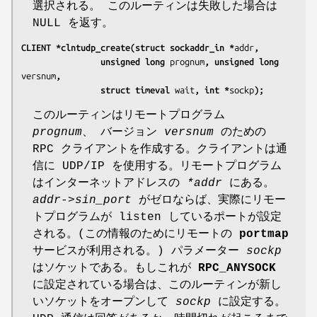
選択される。 このルーティンは失敗した場合は
NULL を返す。
CLIENT *clntudp_create(struct sockaddr_in *
addr
,
                unsigned long 
prognum
, unsigned long 
versnum
,
                struct timeval 
wait
, int *
sockp
);
このルーティンはリモートプログラム
prognum
、 バージョン
versnum
のための
RPC クライアントを作成する。クライアントは通
信に UDP/IP を使用する。リモートプログラム
はインターネットアドレスの
*addr
にある。
addr->sin_port
がゼロならば、実際にリモー
トプログラムが listen しているポートが設定
される。(この情報のためにリモートの
portmap
サービスが利用される。) パラメーター
sockp
はソケットである。もしこれが
RPC_ANYSOCK
に設定されている場合は、このルーティンが新し
いソケットをオープンして
sockp
に設定する。