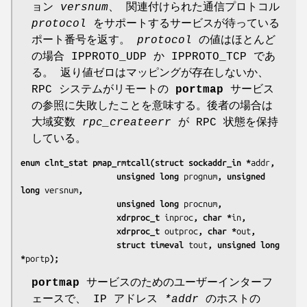
ョン
versnum
、 関連付けられた通信プロトコル
protocol
をサポートするサービスが待っている
ポート番号を返す。
protocol
の値はほとんど
の場合 IPPROTO_UDP か IPPROTO_TCP であ
る。 返り値ゼロはマッピングが存在しないか、
RPC システムがリモートの
portmap
サービス
の参照に失敗したことを意味する。後者の場合は
大域変数
rpc_createerr
が RPC 状態を保持
している。
enum clnt_stat pmap_rmtcall(struct sockaddr_in *
addr
,
                    unsigned long 
prognum
, unsigned 
long 
versnum
,
                    unsigned long 
procnum
,
                    xdrproc_t 
inproc
, char *
in
,
                    xdrproc_t 
outproc
, char *
out
,
                    struct timeval 
tout
, unsigned long 
*
portp
);
portmap
サービスのためのユーザーインターフ
ェースで、 IP アドレス
*addr
のホストの