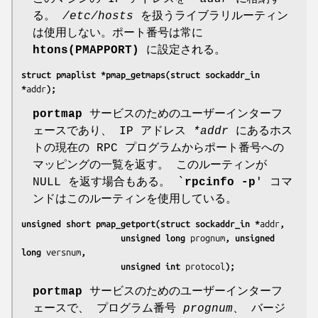
る。
/etc/hosts
を扱うライブラリルーティン
は使用しない。ポート番号は常に
htons(PMAPPORT)
に設定される。
struct pmaplist *pmap_getmaps(struct sockaddr_in 
*
addr
);
portmap
サービスのためのユーザーインターフ
ェースであり、 IP アドレス
*addr
にあるホス
トの現在の RPC プログラムからポート番号への
マッピングの一覧を返す。 このルーティンが
NULL を返す場合もある。 `
rpcinfo -p
' コマ
ンドはこのルーティンを使用している。
unsigned short pmap_getport(struct sockaddr_in *
addr
,
                    unsigned long 
prognum
, unsigned 
long 
versnum
,
                    unsigned int 
protocol
);
portmap
サービスのためのユーザーインターフ
ェースで、 プログラム番号
prognum
、 バージ