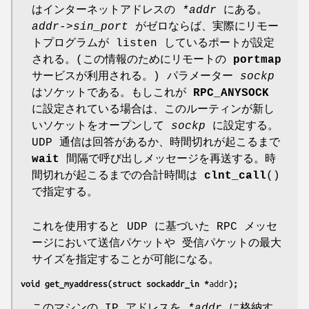
はインターネットアドレスの
*addr
にある。
addr->sin_port
がゼロならば、実際にリモー
トプログラムが listen しているポートが設定
される。(この情報のためにリモートの
portmap
サービスが利用される。) パラメーター
sockp
はソケットである。もしこれが
RPC_ANYSOCK
に設定されている場合は、このルーティンが新し
いソケットをオープンして
sockp
に設定する。
UDP 通信は回答があるか、時間切れが起こるまで
wait
間隔で呼び出しメッセージを再送する。時
間切れが起こるまでの合計時間は
clnt_call
()
で指定する。
これを使用すると UDP に基づいた RPC メッセ
ージにおいて送信パケットや 受信パケットの最大
サイズを指定することが可能になる。
void get_myaddress(struct sockaddr_in *
addr
);
このマシンの IP アドレスを
*addr
に格納す