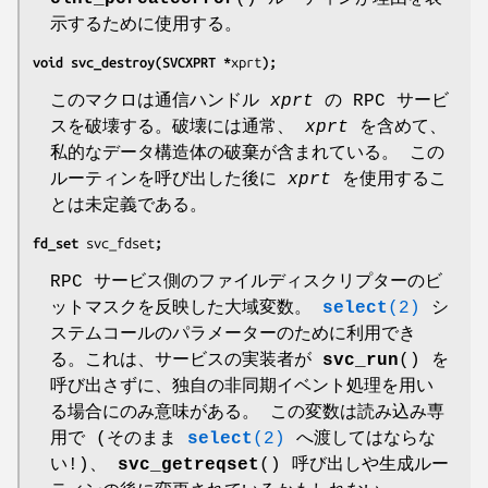
示するために使用する。
void svc_destroy(SVCXPRT *
xprt
);
このマクロは通信ハンドル
xprt
の RPC サービ
スを破壊する。破壊には通常、
xprt
を含めて、
私的なデータ構造体の破棄が含まれている。 この
ルーティンを呼び出した後に
xprt
を使用するこ
とは未定義である。
fd_set 
svc_fdset
;
RPC サービス側のファイルディスクリプターのビ
ットマスクを反映した大域変数。
select
(2)
シ
ステムコールのパラメーターのために利用でき
る。これは、サービスの実装者が
svc_run
() を
呼び出さずに、独自の非同期イベント処理を用い
る場合にのみ意味がある。 この変数は読み込み専
用で (そのまま
select
(2)
へ渡してはならな
い!)、
svc_getreqset
() 呼び出しや生成ルー