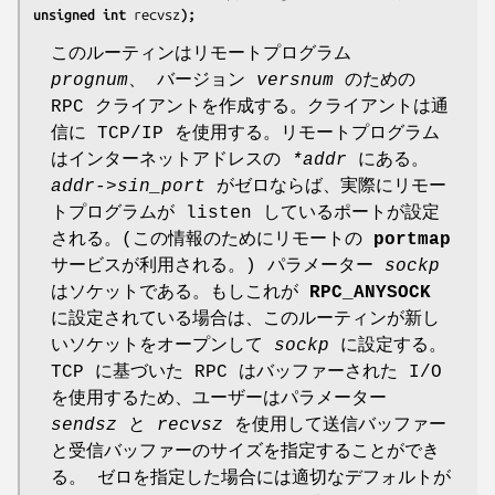
unsigned int 
recvsz
);
このルーティンはリモートプログラム
prognum
、 バージョン
versnum
のための
RPC クライアントを作成する。クライアントは通
信に TCP/IP を使用する。リモートプログラム
はインターネットアドレスの
*addr
にある。
addr->sin_port
がゼロならば、実際にリモー
トプログラムが listen しているポートが設定
される。(この情報のためにリモートの
portmap
サービスが利用される。) パラメーター
sockp
はソケットである。もしこれが
RPC_ANYSOCK
に設定されている場合は、このルーティンが新し
いソケットをオープンして
sockp
に設定する。
TCP に基づいた RPC はバッファーされた I/O
を使用するため、ユーザーはパラメーター
sendsz
と
recvsz
を使用して送信バッファー
と受信バッファーのサイズを指定することができ
る。 ゼロを指定した場合には適切なデフォルトが