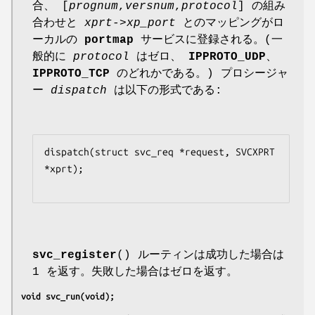
合、 [
prognum
,
versnum
,
protocol
] の組み
合わせと
xprt->xp_port
とのマッピングがロ
ーカルの
portmap
サービスに登録される。(一
般的に
protocol
はゼロ、
IPPROTO_UDP
、
IPPROTO_TCP
のどれかである。) プロシージャ
ー
dispatch
は以下の形式である:
dispatch(struct svc_req *request, SVCXPRT 
*xprt);

svc_register
() ルーティンは成功した場合は
1 を返す。失敗した場合はゼロを返す。
void svc_run(void);