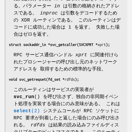
る。パラメーター
in
は引数の格納されたアドレ
スである。
inproc
は引数をデコードするため
の XDR ルーティンである。 このルーティンはデ
コードに成功した場合は 1 を返す。 失敗した場
合はゼロを返す。
struct sockaddr_in *svc_getcaller(SVCXPRT *
xprt
);
RPC サービス通信ハンドル
xprt
に関連付けら
れたプロシージャーの呼び出し元のネットワーク
アドレスを 取得するための標準的な手段。
void svc_getreqset(fd_set *
rdfds
);
このルーティンはサービスの実装者が
svc_run
() を呼び出さず、独自の非同期イベン
ト処理を実装する場合にのみ意味がある。 これは
select
(2)
システムコールが RPC ソケットに
RPC 要求が到着したと返した場合にのみ呼び出さ
れる。
rdfds
は結果の読み込みファイルディス