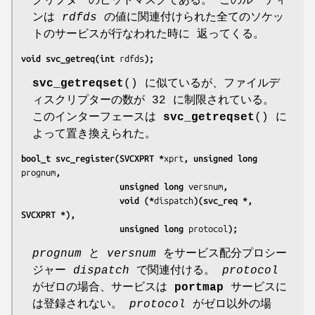
クリプターのビットマスクである。 このルーティ
ンは
rdfds
の値に関連付けられた全てのソケッ
トのサービスが行なわれた時に 返ってくる。
void svc_getreq(int 
rdfds
);
svc_getreqset
() に似ているが、ファイルデ
ィスクリプターの数が 32 に制限されている。
このインターフェースは
svc_getreqset
() に
よって置き換えられた。
bool_t svc_register(SVCXPRT *
xprt
, unsigned long 
prognum
,
                    unsigned long 
versnum
,
                    void (*
dispatch
)(svc_req *, 
SVCXPRT *),
                    unsigned long 
protocol
);
prognum
と
versnum
をサービス配分プロシー
ジャー
dispatch
で関連付ける。
protocol
がゼロの場合、サービスは
portmap
サービスに
は登録されない。
protocol
がゼロ以外の場