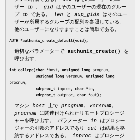
ザー
、
gid
はそのユーザーの現在のグルー
ID
プ
である。
len
と
aup_gids
はそのユー
ID
ザーが所属するグループの配列を参照している。
他のユーザーになりすますことは簡単である。
AUTH *authunix_create_default(void);
適切なパラメーターで
authunix_create
() を
呼び出す。
int callrpc(char *
host
, unsigned long 
prognum
,
            unsigned long 
versnum
, unsigned long 
procnum
,
            xdrproc_t 
inproc
, char *
in
,
            xdrproc_t 
outproc
, char *
out
);
マシン
host
上で
prognum
,
versnum
,
procnum
に関連付けられたリモートプロシージ
ャーを呼び出す。 パラメーター
in
はプロシー
ジャーの引数のアドレスであり
out
は結果を格
納するアドレスである。
inproc
はプロシージ