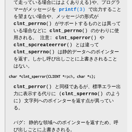
て走っている場合にはよくありえる)や、プログラ
マーがメッセージを
printf
(3)
で出力すること
を望まない場合や、メッセージの形式が
clnt_perrno
() がサポートするものとは異って
いる場合などに
clnt_perrno
() のかわりに使
用される。 注意:
clnt_sperror
() や
clnt_spcreateerror
() とは違って
clnt_sperrno
() は静的データへのポインター
を返す。しかし呼び出しごとに上書きされること
はない。
char *clnt_sperror(CLIENT *
rpch
, char *
s
);
clnt_perror
() と同様であるが、標準エラー出
力に表示する代りに (
clnt_sperrno
() のよう
に) 文字列へのポインターを返す点が異ってい
る。
バグ: 静的な領域へのポインターを返すため、呼
び出しごとに上書きされる。