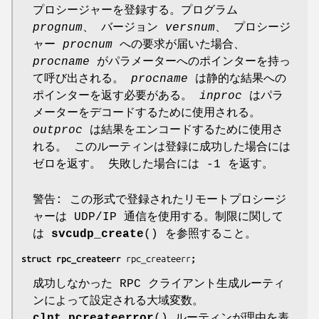
プロシージャーを登録する。プログラム
prognum
、 バージョン
versnum
、 プロシージ
ャー
procnum
への要求が届いた場合、
procname
がパラメーターへのポインターを持っ
て呼び出される。
procname
は静的な結果への
ポインターを返す必要がある。
inproc
はパラ
メーターをデコードするために使用される。
outproc
は結果をエンコードするために使用さ
れる。 このルーティンは登録に成功した場合には
ゼロを返す。 失敗した場合には -1 を返す。
警告: この形式で登録されたリモートプロシージ
ャーは UDP/IP 通信を使用する。制限に関して
は
svcudp_create
() を参照すること。
struct rpc_createerr 
rpc_createerr
;
成功しなかった RPC クライアント生成ルーティ
ンによって設定される大域変数。
clnt_pcreateerror
() ルーティンが理由を表