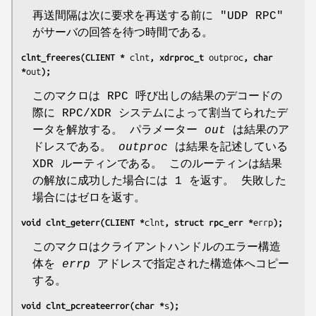
再送間隔は次に要求を再送する前に "UDP RPC"
がサーバの回答を待つ時間である。
clnt_freeres(CLIENT * 
clnt
, xdrproc_t 
outproc
, char 
*
out
);
このマクロは RPC 呼び出しの結果のデコードの
際に RPC/XDR システムによって割当てられたデ
ータを解放する。 パラメーター
out
は結果のア
ドレスである。
outproc
は結果を記述している
XDR ルーティンである。 このルーティンは結果
の解放に成功した場合には 1 を返す。 失敗した
場合にはゼロを返す。
void clnt_geterr(CLIENT *
clnt
, struct rpc_err *
errp
);
このマクロはクライアントハンドルのエラー構造
体を
errp
アドレスで指定された構造体へコピー
する。
void clnt_pcreateerror(char *
s
);