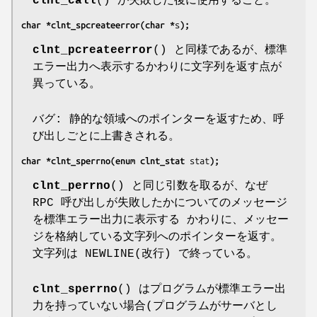
clnt_call
() が失敗した後に使用すること。
char *clnt_spcreateerror(char *
s
);
clnt_pcreateerror
() と同様であるが、標準
エラー出力へ表示するかわりに文字列を返す点が
異っている。
バグ: 静的な領域へのポインターを返すため、呼
び出しごとに上書きされる。
char *clnt_sperrno(enum clnt_stat 
stat
);
clnt_perrno
() と同じ引数を取るが、なぜ
RPC 呼び出しが失敗したかについてのメッセージ
を標準エラー出力に表示する かわりに、メッセー
ジを格納している文字列へのポインターを返す。
文字列は NEWLINE(改行) で終っている。
clnt_sperrno
() はプログラムが標準エラー出
力を持っていない場合(プログラムがサーバとし