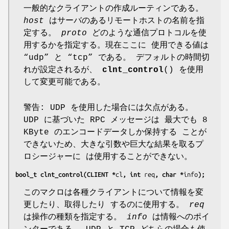
一般的なクライアントの作成ルーティンである。
host
はサーバのあるリモートホストの名前を指
定する。
proto
どのような通信プロトコルを使
用するかを指定する。現在ここに 使用できる値は
“udp” と “tcp” である。 デフォルトの時間切
れが設定されるが、
clnt_control
() を使用
して変更可能である。
警告: UDP を使用した場合には欠点がある。
UDP に基づいた RPC メッセージは 最大でも 8
KByte のエンコードデータしか保持する ことが
できないため、大きな引数や巨大な結果を取るプ
ロシージャーに は使用することができない。
bool_t clnt_control(CLIENT *
cl
, int 
req
, char *
info
);
このマクロは各種クライアントについて情報を変
更したり、取得したり するのに使用する。
req
は操作の種類を指定する。
info
は情報へのポイ