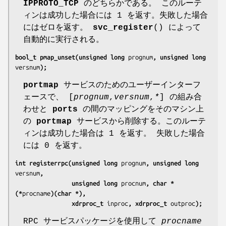
IPPROTO_TCP
のどちらかである。 このルーテ
ィンは成功した場合には 1 を返す。失敗した場合
にはゼロを返す。
svc_register
() によって
自動的に実行される。
bool_t pmap_unset(unsigned long 
prognum
, unsigned long 
versnum
);
portmap
サービスのためのユーザーインターフ
ェースで、 [
prognum
,
versnum
,
*
] の組み合
わせと
ports
の間のマッピングをそのマシン上
の
portmap
サービスから削除する。このルーテ
ィンは成功した場合は 1 を返す。 失敗した場合
には 0 を返す。
int registerrpc(unsigned long 
prognum
, unsigned long 
versnum
,
                unsigned long 
procnum
, char *
(*
procname
)(char *),
                xdrproc_t 
inproc
, xdrproc_t 
outproc
);
RPC サービスパッケージを使用して
procname