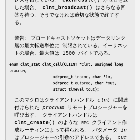
レスを指している。
eachresult
() がゼロを返
した場合、
clnt_broadcast
() はさらなる回
答を待つ。そうでなければ適切な状態で終了す
る。
警告: ブロードキャストソケットはデータリンク
層の最大転送単位に 制限されている。イーサネッ
トの場合、最大値は 1500 バイトである。
enum clnt_stat clnt_call(CLIENT *
clnt
, unsigned long 
procnum
,
                    xdrproc_t 
inproc
, char *
in
,
                    xdrproc_t 
outproc
, char *
out
,
                    struct timeval 
tout
);
このマクロはクライアントハンドル
clnt
に関連
付けられた
procnum
リモートプロシージャーを
呼び出す。 クライアントハンドルは
clnt_create
() のような
クライアント作
RPC
成ルーティンによって得られる。 パタメータ
in
はプロシージャーの引数のアドレスである。
out