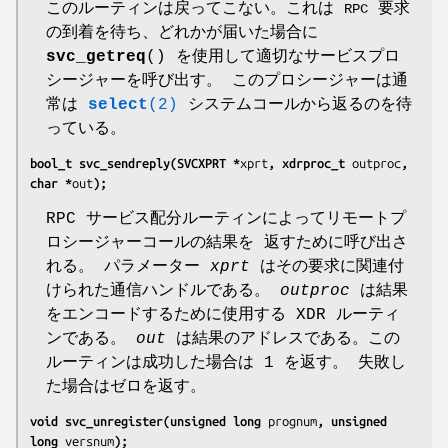
このルーティンは戻ってこない。これは
要求
RPC
の到着を待ち、どれかが届いた場合に
svc_getreq
() を使用して適切なサービスプロ
シージャーを呼び出す。 このプロシージャーは通
常は
select
(2)
システムコールから返るのを待
っている。
bool_t svc_sendreply(SVCXPRT *
xprt
, xdrproc_t 
outproc
, 
char *
out
);
RPC サービス配分ルーティンによってリモートプ
ロシージャーコールの結果を 返すために呼び出さ
れる。 パラメーター
xprt
はその要求に関連付
けられた通信ハンドルである。
outproc
は結果
をエンコードするために使用する XDR ルーティ
ンである。
out
は結果のアドレスである。この
ルーティンは成功した場合は 1 を返す。 失敗し
た場合はゼロを返す。
void svc_unregister(unsigned long 
prognum
, unsigned 
long 
versnum
);