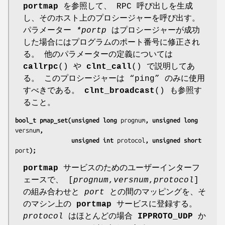
portmap
を参照して、 RPC 呼び出しを生成
し、そのホスト上のプロシージャーを呼び出す。
パラメーター
*portp
はプロシージャーが成功
した場合にはプログラムのポート番号に修正され
る。 他のパラメーターの定義については
callrpc
() や
clnt_call
() で説明してあ
る。 このプロシージャーは “ping” のみに使用
すべきである。
clnt_broadcast
() も参照す
ること。
bool_t pmap_set(unsigned long 
prognum
, unsigned long 
versnum
,
                unsigned int 
protocol
, unsigned short 
port
);
portmap
サービスのためのユーザーインターフ
ェースで、 [
prognum
,
versnum
,
protocol
]
の組み合わせと
port
との間のマッピングを、そ
のマシン上の
portmap
サービスに登録する。
protocol
はほとんどの場合
IPPROTO_UDP
か