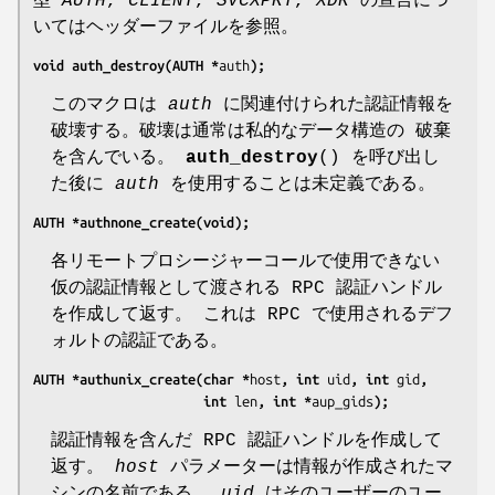
型
AUTH
,
CLIENT
,
SVCXPRT
,
XDR
の宣言につ
いてはヘッダーファイルを参照。
void auth_destroy(AUTH *
auth
);
このマクロは
auth
に関連付けられた認証情報を
破壊する。破壊は通常は私的なデータ構造の 破棄
を含んでいる。
auth_destroy
() を呼び出し
た後に
auth
を使用することは未定義である。
AUTH *authnone_create(void);
各リモートプロシージャーコールで使用できない
仮の認証情報として渡される RPC 認証ハンドル
を作成して返す。 これは RPC で使用されるデフ
ォルトの認証である。
AUTH *authunix_create(char *
host
, int 
uid
, int 
gid
,
                      int 
len
, int *
aup_gids
);
認証情報を含んだ RPC 認証ハンドルを作成して
返す。
host
パラメーターは情報が作成されたマ
シンの名前である。
uid
はそのユーザーのユー