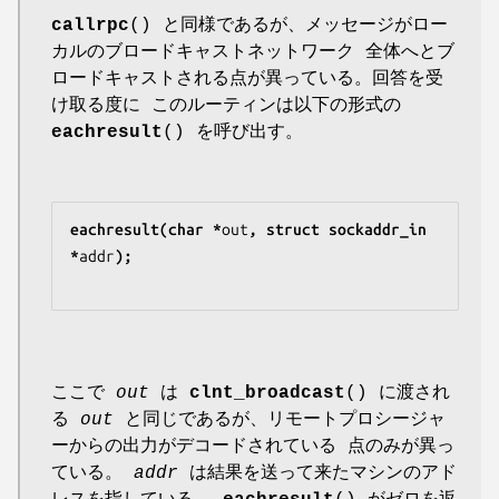
callrpc
() と同様であるが、メッセージがロー
カルのブロードキャストネットワーク 全体へとブ
ロードキャストされる点が異っている。回答を受
け取る度に このルーティンは以下の形式の
eachresult
() を呼び出す。
eachresult(char *
out
, struct sockaddr_in 
*
addr
);
ここで
out
は
clnt_broadcast
() に渡され
る
out
と同じであるが、リモートプロシージャ
ーからの出力がデコードされている 点のみが異っ
ている。
addr
は結果を送って来たマシンのアド