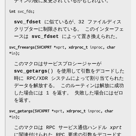
ティンの後に変更されているかもしれない。
int 
svc_fds
;
svc_fdset
に似ているが、32 ファイルディス
クリプターに制限されている。 このインターフェ
ースは
svc_fdset
によって置き換えられた。
svc_freeargs(SVCXPRT *
xprt
, xdrproc_t 
inproc
, char 
*
in
);
このマクロはサービスプロシージャーが
svc_getargs
() を使用して引数をデコードした
時に RPC/XDR システムによって割り当てられた
データを解放する。 このルーティンは解放に成功
した場合には 1 を返す。 失敗した場合にはゼロ
を返す。
svc_getargs(SVCXPRT *
xprt
, xdrproc_t 
inproc
, char 
*
in
);
このマクロは RPC サービス通信ハンドル
xprt
に関連付けられた RPC 要求の引数をデコードす