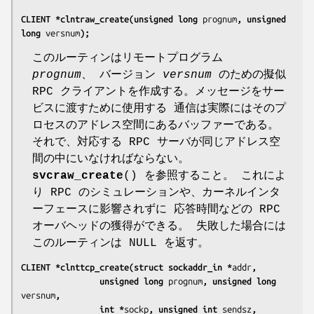
CLIENT *clntraw_create(unsigned long 
prognum
, unsigned 
long 
versnum
);
このルーティンはリモートプログラム
prognum
、 バージョン
versnum
のための擬似
RPC クライアントを作成する。メッセージをサー
ビスに渡すために使用する 通信は実際にはそのプ
ロセスのアドレス空間にあるバッファーである。
それで、対応する RPC サーバが同じアドレス空
間の中にいなければならない。
svcraw_create
() を参照すること。 これによ
り RPC のシミュレーションや、カーネルインタ
ーフェースに影響されずに 応答時間などの RPC
オーバヘッドの獲得ができる。 失敗した場合には
このルーティンは NULL を返す。
CLIENT *clnttcp_create(struct sockaddr_in *
addr
,
                unsigned long 
prognum
, unsigned long 
versnum
,
                int *
sockp
, unsigned int 
sendsz
, 